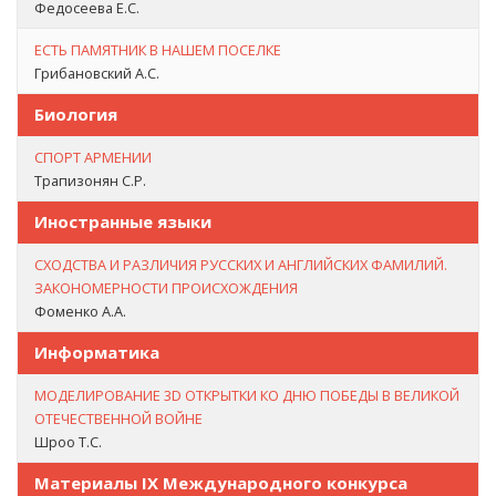
Федосеева Е.С.
ЕСТЬ ПАМЯТНИК В НАШЕМ ПОСЕЛКЕ
Грибановский А.С.
Биология
СПОРТ АРМЕНИИ
Трапизонян С.Р.
Иностранные языки
СХОДСТВА И РАЗЛИЧИЯ РУССКИХ И АНГЛИЙСКИХ ФАМИЛИЙ.
ЗАКОНОМЕРНОСТИ ПРОИСХОЖДЕНИЯ
Фоменко А.А.
Информатика
МОДЕЛИРОВАНИЕ 3D ОТКРЫТКИ КО ДНЮ ПОБЕДЫ В ВЕЛИКОЙ
ОТЕЧЕСТВЕННОЙ ВОЙНЕ
Шроо Т.С.
Материалы IX Международного конкурса