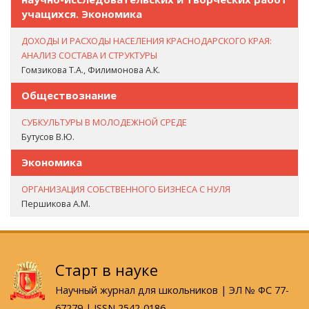
учащихся. Экономика
ДОХОДЫ И РАСХОДЫ НАСЕЛЕНИЯ КРАСНОДАРСКОГО КРАЯ:
АНАЛИЗ СОСТАВА И СТРУКТУРЫ
Гомзикова Т.А., Филимонова А.К.
Обществознание
СУБКУЛЬТУРЫ В МОЛОДЕЖНОЙ СРЕДЕ
Бутусов В.Ю.
Экономика
ОРГАНИЗАЦИЯ СОБСТВЕННОГО БИЗНЕСА С НУЛЯ
Першикова А.М.
Старт в науке
Научный журнал для школьников | ЭЛ № ФС 77-
67279 | ISSN 2542-0186