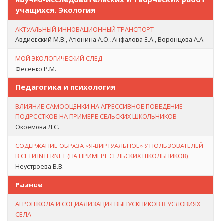
учащихся. Экология
АКТУАЛЬНЫЙ ИННОВАЦИОННЫЙ ТРАНСПОРТ
Авдиевский М.В., Атюнина А.О., Анфалова З.А., Воронцова А.А.
МОЙ ЭКОЛОГИЧЕСКИЙ СЛЕД
Фесенко Р.М.
Педагогика и психология
ВЛИЯНИЕ САМООЦЕНКИ НА АГРЕССИВНОЕ ПОВЕДЕНИЕ
ПОДРОСТКОВ НА ПРИМЕРЕ СЕЛЬСКИХ ШКОЛЬНИКОВ
Окоемова Л.С.
СОДЕРЖАНИЕ ОБРАЗА «Я-ВИРТУАЛЬНОЕ» У ПОЛЬЗОВАТЕЛЕЙ
В СЕТИ INTERNET (НА ПРИМЕРЕ СЕЛЬСКИХ ШКОЛЬНИКОВ)
Неустроева В.В.
Разное
АГРОШКОЛА И СОЦИАЛИЗАЦИЯ ВЫПУСКНИКОВ В УСЛОВИЯХ
СЕЛА