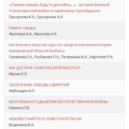
«Памяти павших будьте достойны…» - история Великой
Отечественной войны в памятниках Оренбуржья»
Грызунова К.А., Грызунова А.А.
Память сердца
Фролова А.А., Фролова А.А.
Настольные игры как одно из средств изучения истории
Кемеровской области-Кузбасса
Галимова Е.А., Рыбакова П.А., Петришин И.А., Наргизян Р.К.
КАК ДОСТИЧЬ ГЕНЕРАЛЬСКОЙ ВЫСОТЫ?!
Мухин К.З.
ОБОРОННЫЕ ЗАВОДЫ УДМУРТИИ
Ижболдин А.П.
МОЯ СЕМЬЯ В ГОДЫ ВЕЛИКОЙ ОТЕЧЕСТВЕННОЙ ВОЙНЫ
Нужина П.В.
НЕИЗВЕСТНЫЙ ПОЭТ ИЗВЕСТНОЙ ПЕСНИ
Веденина В.А.