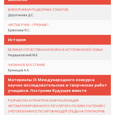
ВНЕКОРНЕВАЯ ПОДКОРМКА ТОМАТОВ
Дороганова Д.С.
ЧИСТЫЕ РУКИ – ГРЯЗНЫЕ?
Ермолаев Я.С.
История
ВЕЛИКАЯ ОТЕЧЕСТВЕННАЯ ВОЙНА В ИСТОРИИ МОЕЙ СЕМЬИ
Недашковский М.Е.
ЧАПАННОЕ ВОССТАНИЕ
Кузнецов А.А.
Материалы IX Международного конкурса
научно-исследовательских и творческих работ
учащихся. Построим будущее вместе
РАЗРАБОТКА И ПРАКТИЧЕСКАЯ РЕАЛИЗАЦИЯ
АВТОМАТИЗИРОВАННОГО РЕГУЛЯТОРА ПОЛИВА РАСТЕНИЙ С
УЧЕТОМ ВЛАЖНОСТИ ОКРУЖАЮЩЕЙ СРЕДЫ НА ПЛАТФОРМЕ