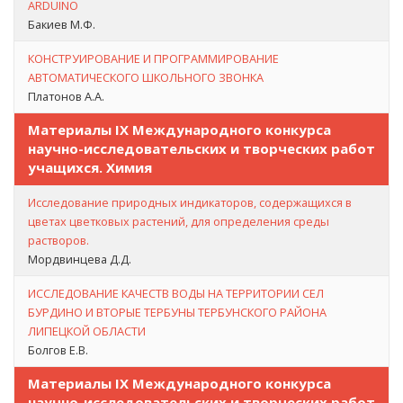
ARDUINO
Бакиев М.Ф.
КОНСТРУИРОВАНИЕ И ПРОГРАММИРОВАНИЕ
АВТОМАТИЧЕСКОГО ШКОЛЬНОГО ЗВОНКА
Платонов А.А.
Материалы IX Международного конкурса
научно-исследовательских и творческих работ
учащихся. Химия
Исследование природных индикаторов, содержащихся в
цветах цветковых растений, для определения среды
растворов.
Мордвинцева Д.Д.
ИССЛЕДОВАНИЕ КАЧЕСТВ ВОДЫ НА ТЕРРИТОРИИ СЕЛ
БУРДИНО И ВТОРЫЕ ТЕРБУНЫ ТЕРБУНСКОГО РАЙОНА
ЛИПЕЦКОЙ ОБЛАСТИ
Болгов Е.В.
Материалы IX Международного конкурса
научно-исследовательских и творческих работ