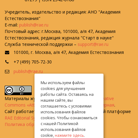
Учредитель, издательство и редакция: АНО "Академия
Естествознания"
E-mail:
publish@rae.ru
Почтовый адрес: г.Москва, 101000, а/я 47, Академия
Естествознания, редакция журнала "Старт в науке"
Служба технической поддержки –
support@rae.ru
101000, г. Москва, а/я 47, Академия Естествознания
+7 (499) 705-72-30
publish@rae.ru
Мы используем файлы
cookies для улучшения
работы сайта. Оставаясь на
Материалы журнала доступны по
лицензии Creative
нашем сайте, вы
Commons «Attribution» («Атрибуция») 4.0 Всемирная
.
соглашаетесь с условиями
Сайт работает на универсальной издательской платформе
использования файлов
RAE Editorial System
cookies. Чтобы ознакомиться
с нашей Политикой
Политика обработки персональных данных
использования файлов
cookie,
нажмите здесь
.