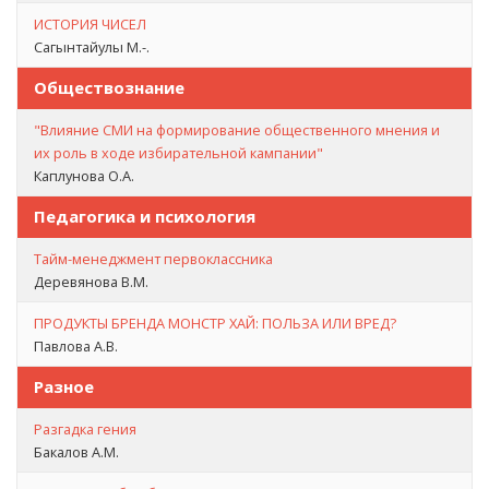
ИСТОРИЯ ЧИСЕЛ
Сагынтайулы М.-.
Обществознание
"Влияние СМИ на формирование общественного мнения и
их роль в ходе избирательной кампании"
Каплунова О.А.
Педагогика и психология
Тайм-менеджмент первоклассника
Деревянова В.М.
ПРОДУКТЫ БРЕНДА МОНСТР ХАЙ: ПОЛЬЗА ИЛИ ВРЕД?
Павлова А.В.
Разное
Разгадка гения
Бакалов А.М.