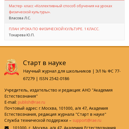
Мастер- класс «Коллективный способ обучения на уроках
физической культуры».
Власова Л.С.
ПЛАН УРОКА ПО ФИЗИЧЕСКОЙ КУЛЬТУРЕ. 1 КЛАСС.
Токарева Ю.П.
Старт в науке
Научный журнал для школьников | ЭЛ № ФС 77-
67279 | ISSN 2542-0186
Учредитель, издательство и редакция: АНО "Академия
Естествознания"
E-mail:
publish@rae.ru
Почтовый адрес: г.Москва, 101000, а/я 47, Академия
Естествознания, редакция журнала "Старт в науке"
Служба технической поддержки –
support@rae.ru
101000, г. Москва, а/я 47, Академия Естествознания