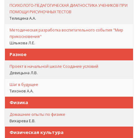
ПСИХОЛОГО-ПЕДАГОГИЧЕСКАЯ ДИАГНОСТИКА УЧЕНИКОВ ПРИ
ПОМОЩИ РИСУНОЧНЫХ ТЕСТОВ
Телицина А.А.
Методическая разработка воспитательного события "Мир
прикосновения"
Шлыкова Л.Е.
Разное
Проект в начальной школе Создание условий
Девицына Л.В.
Шаг в будущее
Тихонов А.А.
Физика
Домашние опыты по физике
Вихарева Е.В.
Физическая культура