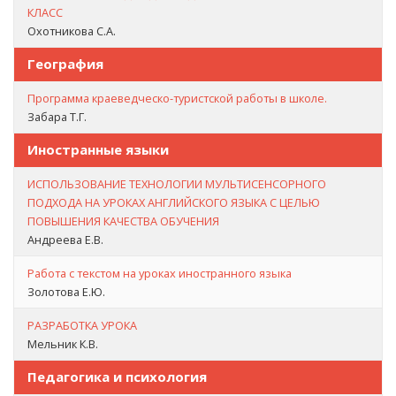
КЛАСС
Охотникова С.А.
География
Программа краеведческо-туристской работы в школе.
Забара Т.Г.
Иностранные языки
ИСПОЛЬЗОВАНИЕ ТЕХНОЛОГИИ МУЛЬТИСЕНСОРНОГО
ПОДХОДА НА УРОКАХ АНГЛИЙСКОГО ЯЗЫКА С ЦЕЛЬЮ
ПОВЫШЕНИЯ КАЧЕСТВА ОБУЧЕНИЯ
Андреева Е.В.
Работа с текстом на уроках иностранного языка
Золотова Е.Ю.
РАЗРАБОТКА УРОКА
Мельник К.В.
Педагогика и психология