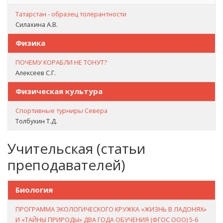
Татарстан - образец толерантности
Силахина А.В.
Физика
ПОЧЕМУ КОРАБЛИ НЕ ТОНУТ?
Алексеев С.Г.
Физическая культура
Спортивные турниры Севера
Толбухин Т.Д.
Учительская (статьи
преподавателей)
Биология
ПРОГРАММА ЭКОЛОГИЧЕСКОГО КРУЖКА «ЖИЗНЬ В ЛАДОНЯХ»
И «ТАЙНЫ ПРИРОДЫ» ДВА ГОДА ОБУЧЕНИЯ (ФГОС ООО) 5-6