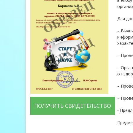
в эпоху
организ
Для до
– Выяв
информа
характе
– Прове
– Орган
от здо
– Прове
– Прове
ПОЛУЧИТЬ СВИДЕТЕЛЬСТВО
• Пред
Предмет