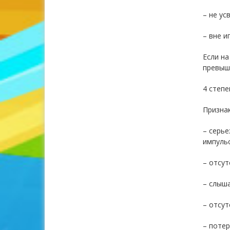
– не ус
– вне и
Если на
превыша
4 степе
Признак
– серье
импульс
– отсут
– слыша
– отсут
– потер