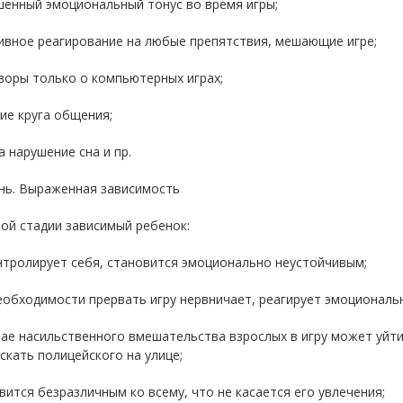
шенный эмоциональный тонус во время игры;
ивное реагирование на любые препятствия, мешающие игре;
воры только о компьютерных играх;
ие круга общения;
а нарушение сна и пр.
ень. Выраженная зависимость
ой стадии зависимый ребенок:
нтролирует себя, становится эмоционально неустойчивым;
еобходимости прервать игру нервничает, реагирует эмоциональн
чае насильственного вмешательства взрослых в игру может уйти
скать полицейского на улице;
вится безразличным ко всему, что не касается его увлечения;