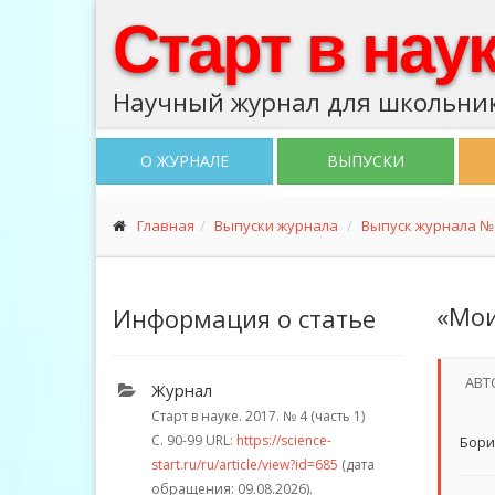
Старт в нау
Научный журнал для школьник
О ЖУРНАЛЕ
ВЫПУСКИ
Главная
Выпуски журнала
Выпуск журнала № 4
«Мои
Информация о статье
АВТ
Журнал
Старт в науке. 2017.
№ 4 (часть 1)
С. 90-99
URL:
https://science-
Бори
start.ru/ru/article/view?id=685
(дата
обращения: 09.08.2026).