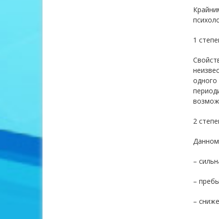
Крайни
психоло
1 степе
Свойств
неизвес
одного 
периоди
возмож
2 степ
Данном
– сильн
– пребы
– сниж