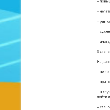
– повы
– негат
– разго
– сужен
– иногд
3 степ
На данн
– не ко
– при н
– в слу
пойти и
– стано