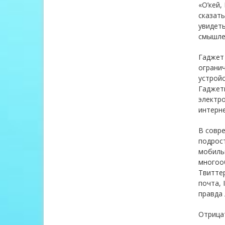
«О’кей,
сказать
увидеть
смышлен
Гаджет 
огранич
устройс
Гаджет
электро
интерне
В совр
подрост
мобильн
многооб
Твиттер
почта, 
правда 
Отрицат