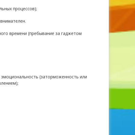
льных процессов);
евнимателен.
ного времени (пребывание за гаджетом
я эмоциональность (заторможенность или
влением);