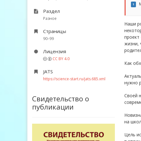
М
1
Раздел
Разное
Наши ро
некотор
Страницы
проект
90–99
жизни, 
родител
Лицензия
CC BY 4.0
Как обх
JATS
Актуаль
https://science-start.ru/jats.685.xml
нужно р
Своей н
Свидетельство о
совреме
публикации
Новизна
на школ
Цель ис