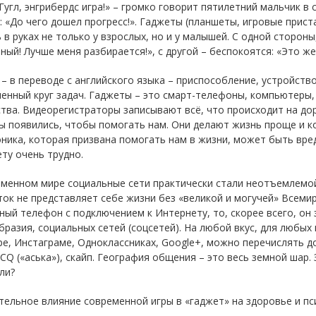
 Гугл, энгрибердс игра!» – громко говорит пятилетний мальчик в 
: «До чего дошел прогресс!». Гаджеты (планшеты, игровые при
 в руках не только у взрослых, но и у малышей. С одной стороны
ый! Лучше меня разбирается!», с другой – беспокоятся: «Это ж
– в переводе с английского языка – приспособление, устройств
енный круг задач. Гаджеты – это смарт-телефоны, компьютеры,
тва. Видеорегистраторы записывают всё, что происходит на дор
ы появились, чтобы помогать нам. Они делают жизнь проще и к
ника, которая призвана помогать нам в жизни, может быть вре
ту очень трудно.
еменном мире социальные сети практически стали неотъемлемо
ок не представляет себе жизни без «великой и могучей» Всемир
ый телефон с подключением к Интернету, то, скорее всего, он 
разия, социальных сетей (соцсетей). На любой вкус, для любых 
е, Инстаграме, Одноклассниках, Google+, можно перечислять д
ICQ («аська»), скайп. География общения – это весь земной шар. 
ли?
ельное влияние современной игры в «гаджет» на здоровье и пс