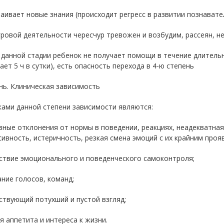
ваивает новые знания (происходит регресс в развитии познавате
гровой деятельности чересчур тревожен и возбудим, рассеян, н
 данной стадии ребенок не получает помощи в течение длитель
ет 5 ч в сутки), есть опасность перехода в 4-ю степень
нь. Клиническая зависимость
ами данной степени зависимости являются:
зные отклонения от нормы в поведении, реакциях, неадекватна
ивность, истеричность, резкая смена эмоций с их крайним проя
ствие эмоционального и поведенческого самоконтроля;
ние голосов, команд;
ствующий потухший и пустой взгляд;
я аппетита и интереса к жизни.