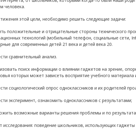
 Интернета, от школьников, которыми когда-то были наши родит
м человека.
стижения этой цели, необходимо решить следующие задачи:
ить положительные и отрицательные стороны технического прог
ционных технологий (мобильный телефон, социальные сети, Inte
рные для современных детей 21 века и детей века 20.
сти сравнительный анализ.
изовать поиск информации о влиянии гаджетов на зрение, опор
ровья которых может зависеть восприятие учебного материала 
сти социологический опрос одноклассников и их родителей пр
сти эксперимент, ознакомить одноклассников с результатами;
ложить возможные варианты решения проблемы и по результата
 исследования: поведение школьников, использующих гаджеты д