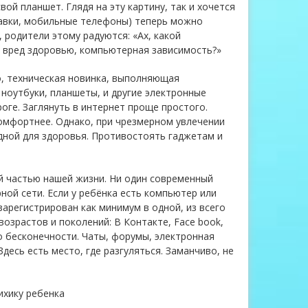
свой планшет. Глядя на эту картину, так и хочется
ставки, мобильные телефоны) теперь можно
, родители этому радуются: «Ах, какой
е вред здоровью, компьютерная зависимость?»
о, техническая новинка, выполняющая
 ноутбуки, планшеты, и другие электронные
оге. Заглянуть в интернет проще простого.
омфортнее. Однако, при чрезмерном увлечении
дной для здоровья. Противостоять гаджетам и
й частью нашей жизни. Ни один современный
ной сети. Если у ребёнка есть компьютер или
зарегистрирован как минимум в одной, из всего
возрастов и поколений: В Контакте, Face book,
о бесконечности. Чаты, форумы, электронная
Здесь есть место, где разгуляться. Заманчиво, не
ихику ребенка