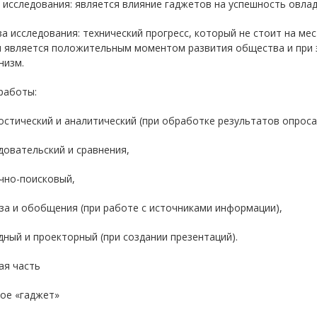
исследования: является влияние гаджетов на успешность овла
а исследования: технический прогресс, который не стоит на ме
и является положительным моментом развития общества и при 
низм.
работы:
остический и аналитический (при обработке результатов опроса
довательский и сравнения,
чно-поисковый,
за и обобщения (при работе с источниками информации),
дный и проекторный (при создании презентаций).
ая часть
ое «гаджет»