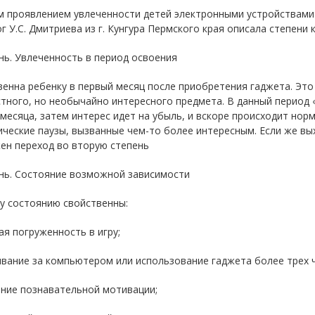
м проявлением увлеченности детей электронными устройствами 
г У.С. Дмитриева из г. Кунгура Пермского края описала степени
нь. Увлеченность в период освоения
енна ребенку в первый месяц после приобретения гаджета. Это
тного, но необычайно интересного предмета. В данный период
месяца, затем интерес идет на убыль, и вскоре происходит но
ческие паузы, вызванные чем-то более интересным. Если же вых
ен переход во вторую степень
ень. Состояние возможной зависимости
у состоянию свойственны:
ая погруженность в игру;
вание за компьютером или использование гаджета более трех ч
ение познавательной мотивации;