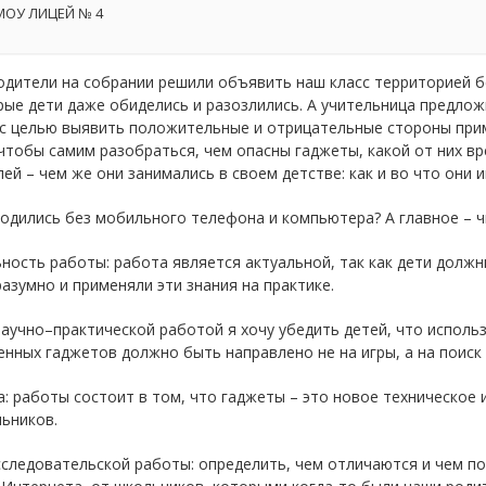
ОУ ЛИЦЕЙ № 4
дители на собрании решили объявить наш класс территорией без
ые дети даже обиделись и разозлились. А учительница предлож
 с целью выявить положительные и отрицательные стороны при
чтобы самим разобраться, чем опасны гаджеты, какой от них вр
ей – чем же они занимались в своем детстве: как и во что они и
одились без мобильного телефона и компьютера? А главное – ч
ность работы: работа является актуальной, так как дети долж
азумно и применяли эти знания на практике.
аучно–практической работой я хочу убедить детей, что исполь
нных гаджетов должно быть направлено не на игры, а на поиск
: работы состоит в том, что гаджеты – это новое техническое 
ьников.
следовательской работы: определить, чем отличаются и чем п