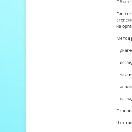
Объект 
Гипотез
степен
на орга
Метод 
– диагн
– иссле
– части
– анали
– нагля
Основн
Что так