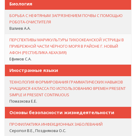
Биология
БОРЬБА С НЕФТЯНЫМ ЗАГРЯЗНЕНИЕМ ПОЧВЫ С ПОМОЩЬЮ
РОБОТА-ОЧИСТИТЕЛЯ
Валиев А.А.
ПЕРСПЕКТИВЫ МАРИКУЛЬТУРЫ ТИХООКЕАНСКОЙ УСТРИЦЫ В
ПРИБРЕЖНОЙ ЧАСТИ ЧЁРНОГО МОРЯ В РАЙОНЕ Г. НОВЫЙ
АФОН (РЕСПУБЛИКА АБХАЗИЯ)
Ефимов С.А.
Иностранные языки
ТЕХНОЛОГИЯ ФОРМИРОВАНИЯ ГРАММАТИЧЕСКИХ НАВЫКОВ
УЧАЩИХСЯ 4 КЛАССА ПО ИСПОЛЬЗОВАНИЮ ВРЕМЕН PRESENT
SIMPLE И PRESENT CONTINUOUS
Помазкова Е.Е.
Основы безопасности жизнедеятельности
ПРОФИЛАКТИКА ИНФЕКЦИОННЫХ ЗАБОЛЕВАНИЙ
Серопол В.Е., Позднякова О.С.