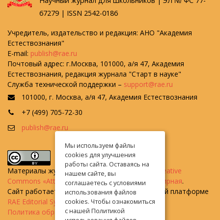
Научный журнал для школьников | ЭЛ № ФС 77-
67279 | ISSN 2542-0186
Учредитель, издательство и редакция: АНО "Академия
Естествознания"
E-mail:
publish@rae.ru
Почтовый адрес: г.Москва, 101000, а/я 47, Академия
Естествознания, редакция журнала "Старт в науке"
Служба технической поддержки –
support@rae.ru
101000, г. Москва, а/я 47, Академия Естествознания
+7 (499) 705-72-30
publish@rae.ru
Мы используем файлы
cookies для улучшения
работы сайта. Оставаясь на
Материалы журнала доступны по
лицензии Creative
нашем сайте, вы
Commons «Attribution» («Атрибуция») 4.0 Всемирная
.
соглашаетесь с условиями
Сайт работает на универсальной издательской платформе
использования файлов
RAE Editorial System
cookies. Чтобы ознакомиться
с нашей Политикой
Политика обработки персональных данных