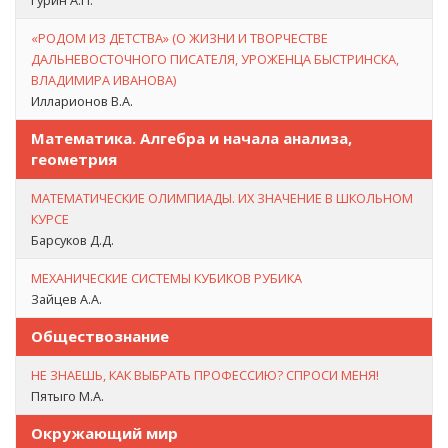
Гурин А.П.
«РОДОМ ИЗ ДЕТСТВА» (О ЖИЗНИ И ТВОРЧЕСТВЕ
ДАЛЬНЕВОСТОЧНОГО ПИСАТЕЛЯ, УРОЖЕНЦА БЫСТРИНСКА,
ВЛАДИМИРА ИВАНОВА)
Илларионов В.А.
Математика. Алгебра и начала анализа,
геометрия
МАТЕМАТИЧЕСКИЕ ОЛИМПИАДЫ. ИХ ЗНАЧЕНИЕ В ШКОЛЬНОМ
КУРСЕ
Барсуков Д.Д.
МЕХАНИЧЕСКИЕ СИСТЕМЫ КУБИКОВ РУБИКА
Зайцев А.А.
Обществознание
НЕ ЗНАЕШЬ, КАК ВЫБРАТЬ ПРОФЕССИЮ? СПРОСИ МЕНЯ!
Пятыго М.А.
Окружающий мир