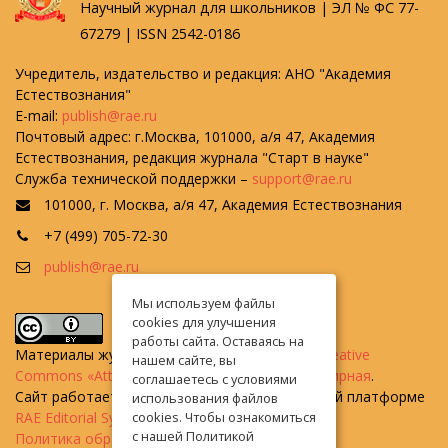
Научный журнал для школьников | ЭЛ № ФС 77-
67279 | ISSN 2542-0186
Учредитель, издательство и редакция: АНО "Академия
Естествознания"
E-mail:
publish@rae.ru
Почтовый адрес: г.Москва, 101000, а/я 47, Академия
Естествознания, редакция журнала "Старт в науке"
Служба технической поддержки –
support@rae.ru
101000, г. Москва, а/я 47, Академия Естествознания
+7 (499) 705-72-30
publish@rae.ru
Мы используем файлы
cookies для улучшения
работы сайта. Оставаясь на
Материалы журнала доступны по
лицензии Creative
нашем сайте, вы
Commons «Attribution» («Атрибуция») 4.0 Всемирная
.
соглашаетесь с условиями
Сайт работает на универсальной издательской платформе
использования файлов
RAE Editorial System
cookies. Чтобы ознакомиться
с нашей Политикой
Политика обработки персональных данных