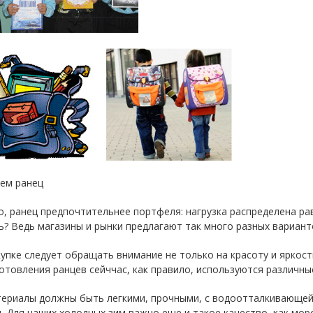
ем ранец
, ранец предпочтительнее портфеля: нагрузка распределена ра
? Ведь магазины и рынки предлагают так много разных вариант
упке следует обращать внимание не только на красоту и яркост
отовления ранцев сейччас, как правило, используются различны
териалы должны быть легкими, прочными, с водоотталкивающей
. Для наших холодных зим важно еще и такое качество, как мо