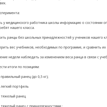
век.
сперимента:
ть у медицинского работника школы информацию о состоянии оп
ребят нашего класса.
сить ранцы без школьных принадлежностей у учеников нашего кл
ерить вес учебников, необходимых по программе, и сравнить их
чение недели наблюдать за изменением веса ранца в связи с уче
ести итоги по позициям:
 правильный ранец (до 0,5 кг);
 легкий портфель
й тяжелый ранец
 тяжелый ранец с принадлежностями ;