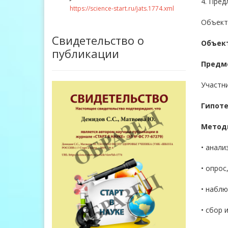
4. Пре
https://science-start.ru/jats.1774.xml
Объект,
Свидетельство о
Объек
публикации
Предм
Участни
Гипоте
Метод
• анализ
• опрос
• наблю
• сбор 