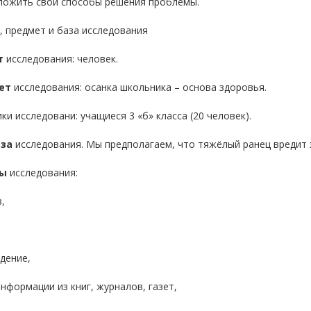
дложить свои способы решения проблемы.
 предмет и база исследования
т
исследования: человек.
ет
исследования: осанка школьника – основа здоровья.
ки исследовани: учащиеся 3 «б» класса (20 человек).
за
исследования. Мы предполагаем, что тяжёлый ранец вредит 
ы
исследования:
,
,
дение,
информации из книг, журналов, газет,