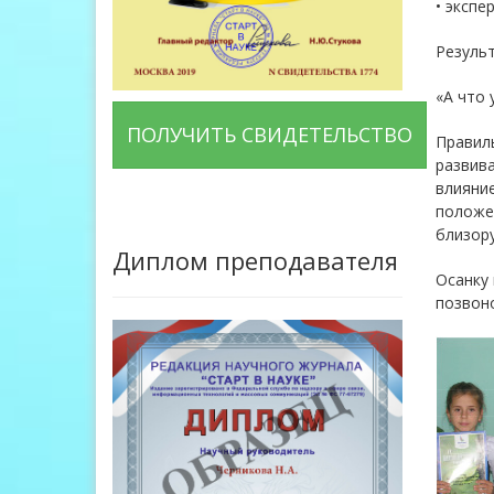
• экспе
Резуль
«А что 
ПОЛУЧИТЬ СВИДЕТЕЛЬСТВО
Правиль
развив
влияние
положен
близору
Диплом преподавателя
Осанку 
позвон