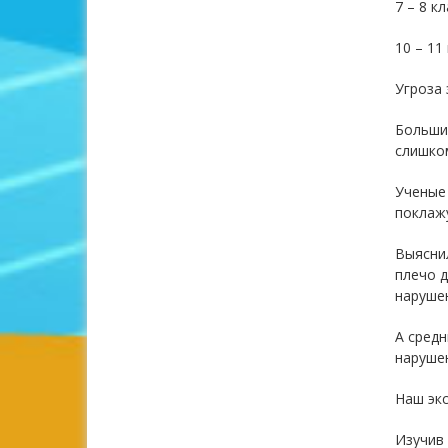
7 – 8 кл
10 – 11
Угроза 
Больши
слишко
Ученые 
поклажу
Выяснил
плечо д
наруше
А средн
наруше
Наш эк
Изучив 