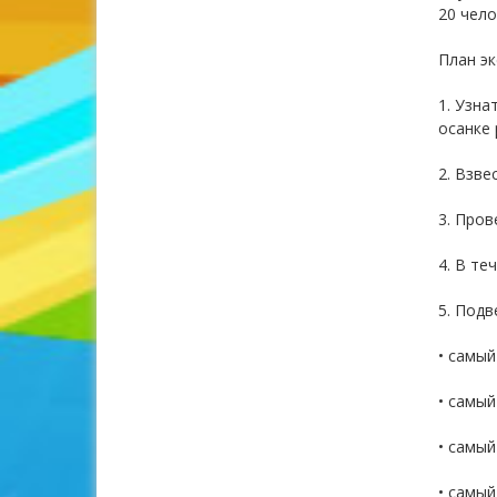
20 чело
План эк
1. Узна
осанке 
2. Взве
3. Пров
4. В те
5. Подв
• самый
• самый
• самы
• самый