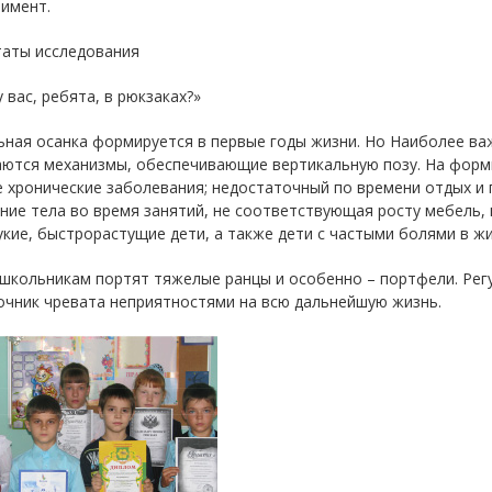
римент.
таты исследования
у вас, ребята, в рюкзаках?»
ная осанка формируется в первые годы жизни. Но Наиболее важн
аются механизмы, обеспечивающие вертикальную позу. На форм
 хронические заболевания; недостаточный по времени отдых и
ие тела во время занятий, не соответствующая росту мебель, н
кие, быстрорастущие дети, а также дети с частыми болями в ж
школьникам портят тяжелые ранцы и особенно – портфели. Рег
очник чревата неприятностями на всю дальнейшую жизнь.