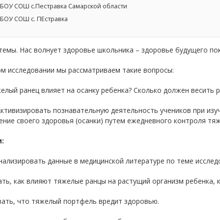
БОУ СОШ с.Пестравка Самарской области
БОУ СОШ с. ПЕстравка
емы. Нас волнует здоровье школьника – здоровье будущего по
ом исследовании мы рассматриваем такие вопросы:
елый ранец влияет на осанку ребенка? Сколько должен весить 
Активизировать познавательную деятельность учеников при изу
ние своего здоровья (осанки) путем ежедневного контроля тяж
:
нализировать данные в медицинской литературе по теме исслед
ать, как влияют тяжелые ранцы на растущий организм ребенка, 
зать, что тяжелый портфель вредит здоровью.