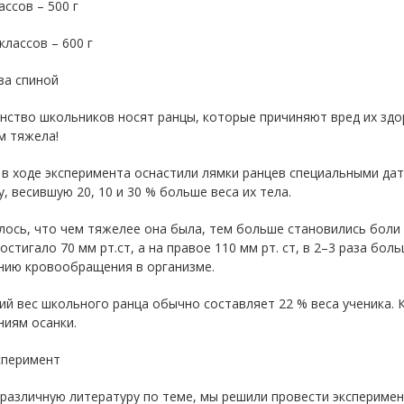
ассов – 500 г
 классов – 600 г
за спиной
нство школьников носят ранцы, которые причиняют вред их здо
м тяжела!
в ходе эксперимента оснастили лямки ранцев специальными дат
, весившую 20, 10 и 30 % больше веса их тела.
ось, что чем тяжелее она была, тем больше становились боли в
остигало 70 мм рт.ст, а на правое 110 мм рт. ст, в 2–3 раза бо
нию кровообращения в организме.
ий вес школьного ранца обычно составляет 22 % веса ученика. К
ниям осанки.
сперимент
различную литературу по теме, мы решили провести эксперимент