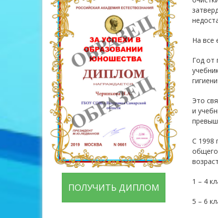
затверд
недоста
На все 
Год от 
учебник
гигиени
Это свя
и учебн
превыша
С 1998 
общего 
возраст
1 – 4 кл
ПОЛУЧИТЬ ДИПЛОМ
5 – 6 кл