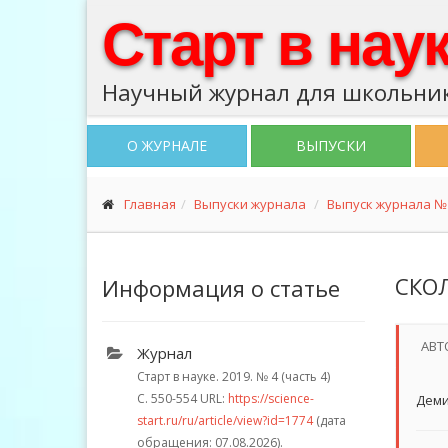
Старт в нау
Научный журнал для школьник
О ЖУРНАЛЕ
ВЫПУСКИ
Главная
Выпуски журнала
Выпуск журнала № 4
СКОЛ
Информация о статье
АВТ
Журнал
Старт в науке. 2019.
№ 4 (часть 4)
С. 550-554
URL:
https://science-
Деми
start.ru/ru/article/view?id=1774
(дата
обращения: 07.08.2026).