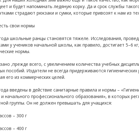
еет и будет напоминать ледяную корку. Да и срок службы таког
тками страдают рюкзаки и сумки, которые привозят к нам из тех 
есть свои нормы
года школьные ранцы становятся тяжеле. Исследования, проведе
ами у учеников начальной школы, как правило, достигает 5–6 кг
ческие нормы.
зано ,прежде всего, с увеличением количества учебных дисцип
ых пособий. Издатели не всегда придерживаются гигиенических
я его из коммерческих целей.
года введены в действие санитарные правила и нормы – «Гигиен
и начального профессионального образования», в которых рег
ной группы. Он не должен превышать для учащихся:
ассов – 300 г
ассов – 400 г