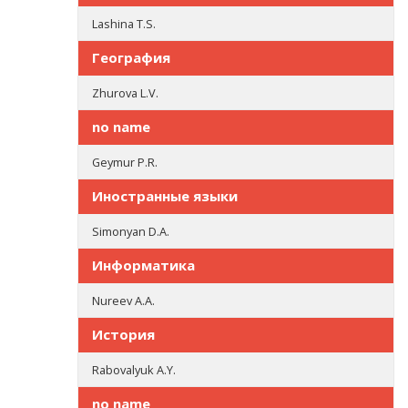
Lashina T.S.
География
Zhurova L.V.
no name
Geymur P.R.
Иностранные языки
Simonyan D.A.
Информатика
Nureev A.A.
История
Rabovalyuk A.Y.
no name