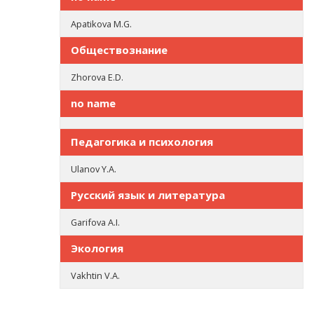
Apatikova M.G.
Обществознание
Zhorova E.D.
no name
Педагогика и психология
Ulanov Y.A.
Русский язык и литература
Garifova A.I.
Экология
Vakhtin V.A.