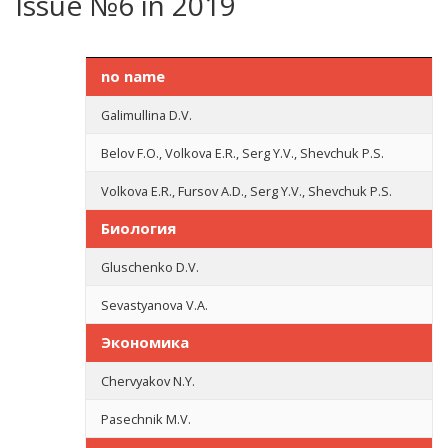
Issue №6 in 2019
no name
Galimullina D.V.
Belov F.O., Volkova E.R., Serg Y.V., Shevchuk P.S.
Volkova E.R., Fursov A.D., Serg Y.V., Shevchuk P.S.
Биология
Gluschenko D.V.
Sevastyanova V.A.
Экономика
Chervyakov N.Y.
Pasechnik M.V.