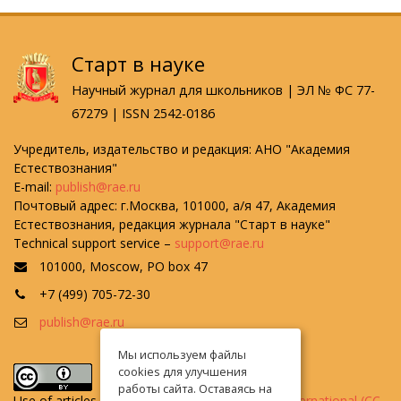
Старт в науке
Научный журнал для школьников | ЭЛ № ФС 77-
67279 | ISSN 2542-0186
Учредитель, издательство и редакция: АНО "Академия
Естествознания"
E-mail:
publish@rae.ru
Почтовый адрес: г.Москва, 101000, а/я 47, Академия
Естествознания, редакция журнала "Старт в науке"
Technical support service –
support@rae.ru
101000, Moscow, PO box 47
+7 (499) 705-72-30
publish@rae.ru
Мы используем файлы
cookies для улучшения
работы сайта. Оставаясь на
Use of articles is defined by the
Attribution 4.0 International (CC