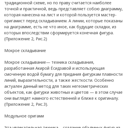
традиционной схеме, но по праву считается наиболее
точной и практичной, ведь представляет собою диаграмму,
которая нанесена на лист и которой пользуется мастер-
оригамист перед складыванием. А линии, которые показаны
на диаграмме, есть не что иное, как будущие складки, из
которых впоследствии сформируется конечная фигура.
(Приложение 2, Рис.2)
Мокрое складывание
Мокрое складывание— техника складывания,
разработанная Акирой Ёсидзавой и использующая
смоченную водой бумагу для придания фигуркам плавности
линий, выразительности, а также жесткости. Особенно
актуален данный метод для таких негеометрических
объектов, как фигурки животных и цветов — в этом случае
они выглядят намного естественней и ближе к оригиналу.
(Приложение 2, Рис.3).
Модульное оригами
Эта увлекательная техника – создание объёмных фигур из