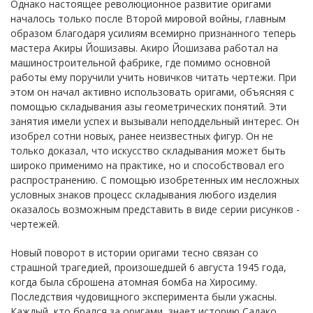
Однако настоящее революционное развитие оригами
началось только после Второй мировой войны, главным
образом благодаря усилиям всемирно признанного теперь
мастера Акиры Йошизавы. Акиро Йошизава работал на
машиностроительной фабрике, где помимо основной
работы ему поручили учить новичков читать чертежи. При
этом он начал активно использовать оригами, объясняя с
помощью складывания азы геометрических понятий. Эти
занятия имели успех и вызывали неподдельный интерес. Он
изобрел сотни новых, ранее неизвестных фигур. Он не
только доказал, что искусство складывания может быть
широко применимо на практике, но и способствовал его
распространению. С помощью изобретенных им несложных
условных знаков процесс складывания любого изделия
оказалось возможным представить в виде серии рисунков -
чертежей.
Новый поворот в истории оригами тесно связан со
страшной трагедией, произошедшей 6 августа 1945 года,
когда была сброшена атомная бомба на Хиросиму.
Последствия чудовищного эксперимента были ужасны.
Каждый, кто брался за оригами, знает историю Садако,