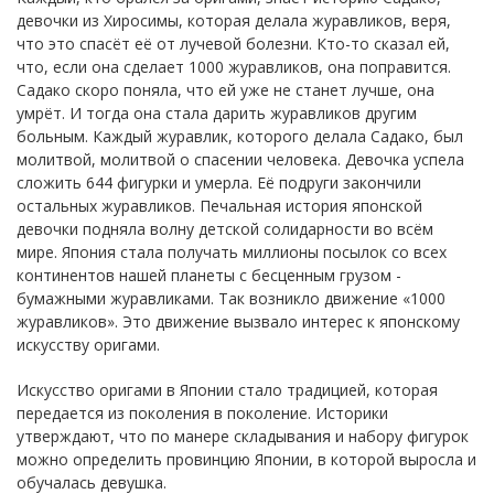
девочки из Хиросимы, которая делала журавликов, веря,
что это спасёт её от лучевой болезни. Кто-то сказал ей,
что, если она сделает 1000 журавликов, она поправится.
Садако скоро поняла, что ей уже не станет лучше, она
умрёт. И тогда она стала дарить журавликов другим
больным. Каждый журавлик, которого делала Садако, был
молитвой, молитвой о спасении человека. Девочка успела
сложить 644 фигурки и умерла. Её подруги закончили
остальных журавликов. Печальная история японской
девочки подняла волну детской солидарности во всём
мире. Япония стала получать миллионы посылок со всех
континентов нашей планеты с бесценным грузом -
бумажными журавликами. Так возникло движение «1000
журавликов». Это движение вызвало интерес к японскому
искусству оригами.
Искусство оригами в Японии стало традицией, которая
передается из поколения в поколение. Историки
утверждают, что по манере складывания и набору фигурок
можно определить провинцию Японии, в которой выросла и
обучалась девушка.