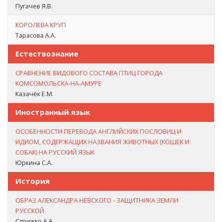
Пугачев Я.В.
КОРОЛЕВА КРУП
Тарасова А.А.
Естествознание
СРАВНЕНИЕ ВИДОВОГО СОСТАВА ПТИЦ ГОРОДА
КОМСОМОЛЬСКА-НА-АМУРЕ
Казачёк Е.М.
Иностранный язык
ОСОБЕННОСТИ ПЕРЕВОДА АНГЛИЙСКИХ ПОСЛОВИЦ И
ИДИОМ, СОДЕРЖАЩИХ НАЗВАНИЯ ЖИВОТНЫХ (КОШЕК И
СОБАК) НА РУССКИЙ ЯЗЫК
Юркина С.А.
История
ОБРАЗ АЛЕКСАНДРА НЕВСКОГО - ЗАЩИТНИКА ЗЕМЛИ
РУССКОЙ
Стрижко А.А.