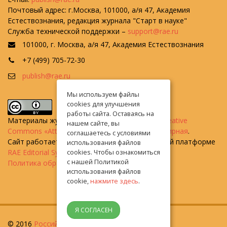
Почтовый адрес: г.Москва, 101000, а/я 47, Академия
Естествознания, редакция журнала "Старт в науке"
Служба технической поддержки –
support@rae.ru
101000, г. Москва, а/я 47, Академия Естествознания
+7 (499) 705-72-30
publish@rae.ru
Мы используем файлы
cookies для улучшения
работы сайта. Оставаясь на
Материалы журнала доступны по
лицензии Creative
нашем сайте, вы
Commons «Attribution» («Атрибуция») 4.0 Всемирная
.
соглашаетесь с условиями
Сайт работает на универсальной издательской платформе
использования файлов
RAE Editorial System
cookies. Чтобы ознакомиться
с нашей Политикой
Политика обработки персональных данных
использования файлов
cookie,
нажмите здесь
.
Я СОГЛАСЕН
© 2016
Российская академия естествознания