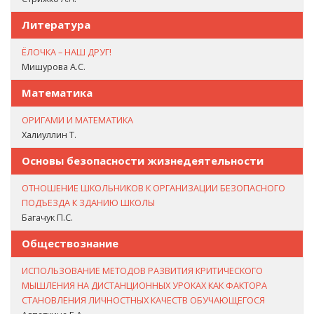
Литература
ЁЛОЧКА – НАШ ДРУГ!
Мишурова А.С.
Математика
ОРИГАМИ И МАТЕМАТИКА
Халиуллин Т.
Основы безопасности жизнедеятельности
ОТНОШЕНИЕ ШКОЛЬНИКОВ К ОРГАНИЗАЦИИ БЕЗОПАСНОГО
ПОДЪЕЗДА К ЗДАНИЮ ШКОЛЫ
Багачук П.С.
Обществознание
ИСПОЛЬЗОВАНИЕ МЕТОДОВ РАЗВИТИЯ КРИТИЧЕСКОГО
МЫШЛЕНИЯ НА ДИСТАНЦИОННЫХ УРОКАХ КАК ФАКТОРА
СТАНОВЛЕНИЯ ЛИЧНОСТНЫХ КАЧЕСТВ ОБУЧАЮЩЕГОСЯ