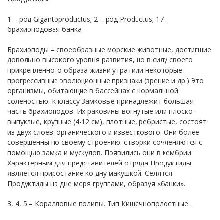
1 – род Gigantoproductus; 2 – род Productus; 17 –
брахиоподовая банка.
Брахиоподы – своеобразные морские животные, достигшие
довольно высокого уровня развития, но в силу своего
прикрепленного образа жизни утратили некоторые
прогрессивные эволюционные признаки (зрение и др.) Это
организмы, обитающие в бассейнах с нормальной
соленостью. К классу Замковые принадлежит большая
часть брахиоподов. Их раковины вогнутые или плоско-
выпуклые, крупные (4-12 см), плотные, ребристые, состоят
из двух слоев: органического и известкового. Они более
совершенны по своему строению: створки сочленяются с
помощью замка и мускулов. Появились они в кембрии.
Характерным для представителей отряда Продуктиды
является приростание ко дну макушкой. Селятся
Продуктиды на дне моря группами, образуя «банки».
3, 4, 5 – Коралловые полипы. Тип Кишечнополостные.