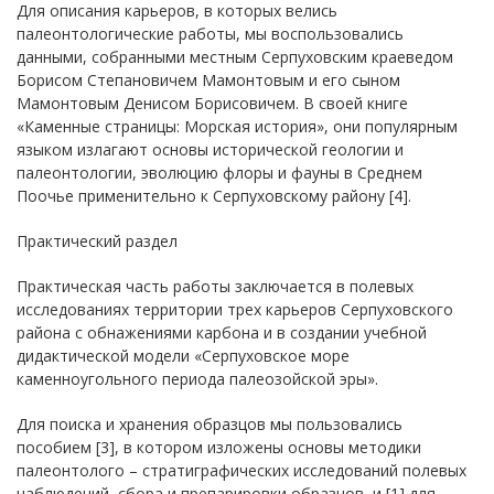
Для описания карьеров, в которых велись
палеонтологические работы, мы воспользовались
данными, собранными местным Серпуховским краеведом
Борисом Степановичем Мамонтовым и его сыном
Мамонтовым Денисом Борисовичем. В своей книге
«Каменные страницы: Морская история», они популярным
языком излагают основы исторической геологии и
палеонтологии, эволюцию флоры и фауны в Среднем
Поочье применительно к Серпуховскому району [4].
Практический раздел
Практическая часть работы заключается в полевых
исследованиях территории трех карьеров Серпуховского
района с обнажениями карбона и в создании учебной
дидактической модели «Серпуховское море
каменноугольного периода палеозойской эры».
Для поиска и хранения образцов мы пользовались
пособием [3], в котором изложены основы методики
палеонтолого – стратиграфических исследований полевых
наблюдений, сбора и препарировки образцов, и [1] для