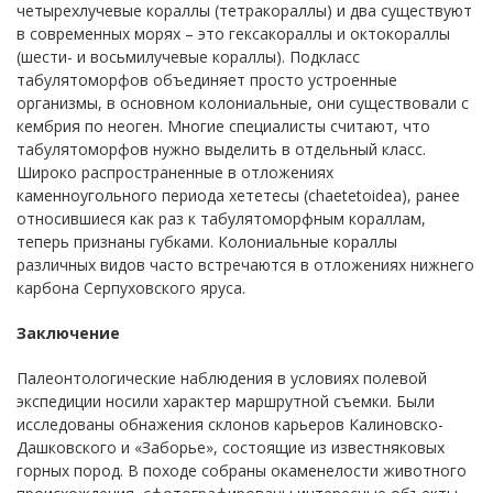
четырехлучевые кораллы (тетракораллы) и два существуют
в современных морях – это гексакораллы и октокораллы
(шести- и восьмилучевые кораллы). Подкласс
табулятоморфов объединяет просто устроенные
организмы, в основном колониальные, они существовали с
кембрия по неоген. Многие специалисты считают, что
табулятоморфов нужно выделить в отдельный класс.
Широко распространенные в отложениях
каменноугольного периода хететесы (chaetetoidea), ранее
относившиеся как раз к табулятоморфным кораллам,
теперь признаны губками. Колониальные кораллы
различных видов часто встречаются в отложениях нижнего
карбона Серпуховского яруса.
Заключение
Палеонтологические наблюдения в условиях полевой
экспедиции носили характер маршрутной съемки. Были
исследованы обнажения склонов карьеров Калиновско-
Дашковского и «Заборье», состоящие из известняковых
горных пород. В походе собраны окаменелости животного