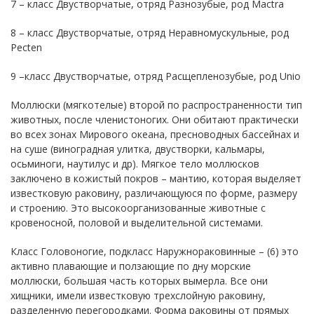
7 – класс Двустворчатые, отряд Разнозубые, род Mactra
8 – класс Двустворчатые, отряд Неравномускульные, род
Pecten
9 –класс Двустворчатые, отряд Расщепленозубые, род Unio
Моллюски (мягкотелые) второй по распространенности тип
животных, после членистоногих. Они обитают практически
во всех зонах Мирового океана, пресноводных бассейнах и
на суше (виноградная улитка, двустворки, кальмары,
осьминоги, наутилус и др). Мягкое тело моллюсков
заключено в кожистый покров – мантию, которая выделяет
известковую раковину, различающуюся по форме, размеру
и строению. Это высокоорганизованные животные с
кровеносной, половой и выделительной системами.
Класс Головоногие, подкласс Наружнораковинные – (6) это
активно плавающие и ползающие по дну морские
моллюски, большая часть которых вымерла. Все они
хищники, имели известковую трехслойную раковину,
разделенную перегородками. Форма раковины от прямых