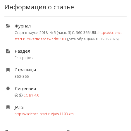
Информация о статье
Журнал
Старт в науке. 2018.
№ 5 (часть 3)
С. 360-366
URL:
https://science-
start.ru/ru/article/view?id=1103
(дата обращения: 08.08.2026).
Раздел
География
Страницы
360–366
Лицензия
CC BY 4.0
JATS
https://science-start.ru/jats.1103.xml