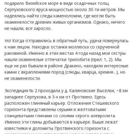
подарило Визейское море в виде осадочных толщ
Серпуховского яруса мощностью около 30-ти метров. Мы
надеялись найти следы каменоломни, где могли быть
окаменелости древних живых организмов. Однако, ничего
не нашли, все заросло.
Но! Когда отправились в обратный путь, удача повернулась
к нам лицом. Находка: останки моллюска со скрученной
раковиной. Именно в этих местах 4 года назад мои сестры
нашли окаменелые отпечатки трилобита (прил. 1, 2). Мы
еще не раз бывали в районе Дракино, находили интересные
камни с вкраплениями пород (слюды, кварца, кремня…), но
не окаменелости.
Экспедиция № 2 проходила у д. Калиновские Выселки, ~8 км
западнее Серпухова, в 3-х км от Протвино. Здесь
расположен глиняный карьер. Отложения Стешевского
горизонта представлены серыми и желтоватыми
сланцеватыми глинами со слоями серого алевролита.
Именно эти глины добываются в карьере. Выше лежат
известняки и доломиты Протвинского горизонта с