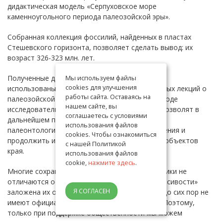
дидактическая модель «Серпуховское море
каменноугольного периода палеозойской эры».
Собранная коллекция фоссилий, найденных в пластах
Стешевского горизонта, позволяет сделать вывод: их
возраст 326-323 млн. лет.
Мы используем файлы
Полученные данные в дальнейшем могут быть
cookies для улучшения
использованы при проведении ознакомительных лекций о
работы сайта. Оставаясь на
палеозойской эре Поочья. Приобретенные в ходе
нашем сайте, вы
исследовательской работы знания и навыки позволят в
соглашаетесь с условиями
дальнейшем проводить более серьезные
использования файлов
палеонтологические и геологические наблюдения и
cookies. Чтобы ознакомиться
продолжить изучение интересных природных объектов
с нашей Политикой
края.
использования файлов
cookie,
нажмите здесь
.
Многие сохранившиеся геологические памятники не
отличаются особой красотой. И в этой «некрасивости»
Я СОГЛАСЕН
заложена их особая уязвимость, так как они до сих пор не
имеют официального юридического статуса. Поэтому,
только при поддержке общественности мы можем