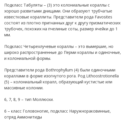
Подкласс Табуляты – (3) это колониальные кораллы с
хорошо развитыми днищами. Они образуют трубчатые
известковые кораллиты. Представители рода Favosites
состоят из плотно пригнанных друг к другу призматических
трубочек, похожих на пчелиные соты, размер ячейки до 1
мм.
Подкласс Четырехлучевые кораллы – это вымершие, но
широко распространенные до Перми кораллы и одиночные,
и колониальной формы.
Представители рода Bothrophyllum (4) были одиночными
кораллами в форме изогнутого рога. Род Lithoostrotionella
(5) – колониальный коралл, образующий кустистые или
массивные колонии.
6, 7, 8, 9 – тип Моллюски.
6 – класс Головоногие, подкласс Наружнораковинные,
отряд Аммонитиды