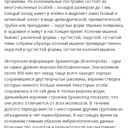
организмы. Их колониальные постройки состоят из
многочисленных особей – зооидов размером до 1 мм.
Каждый зооид живет в ячейке и выделяет известковый и
хитиновый скелет в виде цилиндрической, призматической
трубки или причудливо – округлых форм. Мшанки появились
в ордовике и живут в настоящее время. Колонии мшанок
бывают различной формы – кустистой, округлой, сетчатой.
Нами собраны образцы колоний мшанок преимущественно
округлой и кустистой формы, сетчатая колония мшанок.
Интересная информация: Брахиоподы (Brachiopoda) – одни
из самых древних морских беспозвоночных. Они возникли
около 800 млн лет назад. Чаще всего находят хорошо
сохранившиеся двустворчатые раковины, верхняя створка
которых немного больше нижней. Некоторые особи
сохранились и по сей день в теплых морских водах.
Дальнейшее изучение строения брахиопод показало, что
они резко отличаются от всех моллюсков. В течение
долгого периода вместе с некоторыми другими группами их
объединяли в тип червеобразных. В настоящее время на
основании главным образом эмбриологических данных
большинство зоологов и палеонтологов рассматривает