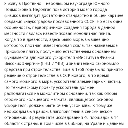
Я живу в Протвино – небольшом наукограде Южного
Подмосковья. Недолгая пока история моего города
физиков выглядит достаточно стандартно в общей картине
создания «наукоградов» послевоенного СССР. Но есть одна
особенность, первопричиной создания города в данной
местности явилась известняковая монолитная плита.
Когда-то в древности, здесь было море, бывшее дно
которого, плотная известняковая скала, так называемое
Приокское плато, послужило естественным основанием
фундамента для нового ускорителя «Института Физики
Высоких Энергий» (ГНЦ ИФВЭ) и значительно сэкономило
средства при строительстве. Еще в 1958 году было принято
решение о строительстве в СССР нового, в то время
самого мощного в мире, ускорителя элементарных частиц.
По техническому проекту ускоритель должен
располагаться на монолитном основании, так как опоры
огромного кольцевого магнита, являющегося основой
ускорителя, должны быть очень устойчивы. К тому же
необходим был район, благоприятный в сейсмическом
отношении. В результате исследования 40 площадок в 14
областях страны, в том числе в Сибири, на Урале и Дальнем