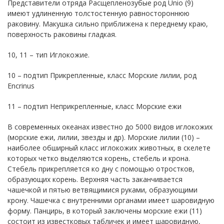
Представители отряда Расщепленозубые род Unio (9)
имеют удлиненную толстостенную равностороннюю
раковину. Макушка сильно приближена к переднему краю,
поверхность раковины гладкая.
10, 11 – тип Иглокожие.
10 – подтип Прикрепленные, класс Морские лилии, род
Encrinus
11 – подтип Неприкрепленные, класс Морские ежи
В современных океанах известно до 5000 видов иглокожих
(морские ежи, лилии, звезды и др). Морские лилии (10) –
наиболее обширный класс иглокожих животных, в скелете
которых четко выделяются корень, стебель и крона.
Стебель прикрепляется ко дну с помощью отростков,
образующих корень. Верхняя часть заканчивается
чашечкой и пятью ветвящимися руками, образующими
крону. Чашечка с внутренними органами имеет шаровидную
форму. Панцирь, в который заключены морские ежи (11)
состоит из известковых табличек и имеет шаровидную,