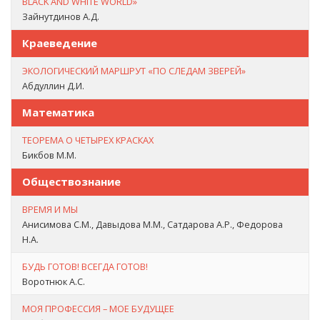
BLACK AND WHITE WORLD»
Зайнутдинов А.Д.
Краеведение
ЭКОЛОГИЧЕСКИЙ МАРШРУТ «ПО СЛЕДАМ ЗВЕРЕЙ»
Абдуллин Д.И.
Математика
ТЕОРЕМА О ЧЕТЫРЕХ КРАСКАХ
Бикбов М.М.
Обществознание
ВРЕМЯ И МЫ
Анисимова С.М., Давыдова М.М., Сатдарова А.Р., Федорова
Н.А.
БУДЬ ГОТОВ! ВСЕГДА ГОТОВ!
Воротнюк А.С.
МОЯ ПРОФЕССИЯ – МОЕ БУДУЩЕЕ