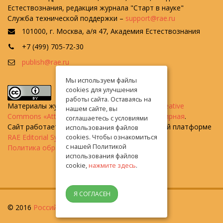
Естествознания, редакция журнала "Старт в науке"
Служба технической поддержки –
support@rae.ru
101000, г. Москва, а/я 47, Академия Естествознания
+7 (499) 705-72-30
publish@rae.ru
Мы используем файлы
cookies для улучшения
работы сайта. Оставаясь на
Материалы журнала доступны по
лицензии Creative
нашем сайте, вы
Commons «Attribution» («Атрибуция») 4.0 Всемирная
.
соглашаетесь с условиями
Сайт работает на универсальной издательской платформе
использования файлов
RAE Editorial System
cookies. Чтобы ознакомиться
с нашей Политикой
Политика обработки персональных данных
использования файлов
cookie,
нажмите здесь
.
Я СОГЛАСЕН
© 2016
Российская академия естествознания