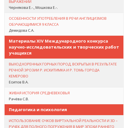
ВЫРАЖЕНИЙ
Чернякова Е.-., Мошкова Е.-.
ОСОБЕННОСТИ УПОТРЕБЛЕНИЯ В РЕЧИ АНГЛИЦИЗМОВ
ОБУЧАЮЩИМИСЯ 9 КЛАССА
Демидова С.А.
Материалы XIV Международного конкурса
научно-исследовательских и творческих работ
учащихся
ВЫХОД КОРЕННЫХ ГОРНЫХ ПОРОД, ВСКРЫТЫХ В РЕЗУЛЬТАТЕ
РЕЧНОЙ ЭРОЗИИ Р. ИСКИТИМКА И Р. ТОМЬ ГОРОДА
КЕМЕРОВО
Есипов В.А.
ЖИВАЯ ИСТОРИЯ СРЕДНЕВЕКОВЬЯ
Рачёва С.В.
Педагогика и психология
ИСПОЛЬЗОВАНИЕ ОЧКОВ ВИРТУАЛЬНОЙ РЕАЛЬНОСТИ И 3D –
РУЧЕК ДЛЯ ПОЛНОГО ПОГРУЖЕНИЯ В МИР ЭПОХИ РАННЕГО