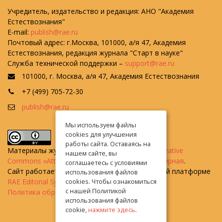
Учредитель, издательство и редакция: АНО "Академия
Естествознания"
E-mail:
publish@rae.ru
Почтовый адрес: г.Москва, 101000, а/я 47, Академия
Естествознания, редакция журнала "Старт в науке"
Служба технической поддержки –
support@rae.ru
101000, г. Москва, а/я 47, Академия Естествознания
+7 (499) 705-72-30
publish@rae.ru
Мы используем файлы
cookies для улучшения
работы сайта. Оставаясь на
Материалы журнала доступны по
лицензии Creative
нашем сайте, вы
Commons «Attribution» («Атрибуция») 4.0 Всемирная
.
соглашаетесь с условиями
Сайт работает на универсальной издательской платформе
использования файлов
RAE Editorial System
cookies. Чтобы ознакомиться
с нашей Политикой
Политика обработки персональных данных
использования файлов
cookie,
нажмите здесь
.