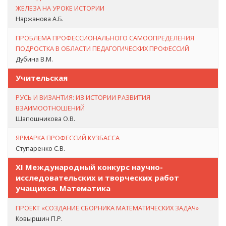
ЖЕЛЕЗА НА УРОКЕ ИСТОРИИ
Наржанова А.Б.
ПРОБЛЕМА ПРОФЕССИОНАЛЬНОГО САМООПРЕДЕЛЕНИЯ
ПОДРОСТКА В ОБЛАСТИ ПЕДАГОГИЧЕСКИХ ПРОФЕССИЙ
Дубина В.М.
Учительская
РУСЬ И ВИЗАНТИЯ: ИЗ ИСТОРИИ РАЗВИТИЯ
ВЗАИМООТНОШЕНИЙ
Шапошникова О.В.
ЯРМАРКА ПРОФЕССИЙ КУЗБАССА
Ступаренко С.В.
XI Международный конкурс научно-
исследовательских и творческих работ
учащихся. Математика
ПРОЕКТ «СОЗДАНИЕ СБОРНИКА МАТЕМАТИЧЕСКИХ ЗАДАЧ»
Ковыршин П.Р.