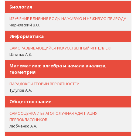
Биология
ИЗУЧЕНИЕ ВЛИЯНИЯ ВОДЫ НА ЖИВУЮ И НЕЖИВУЮ ПРИРОДУ
Чернявский В.О.
Информатика
САМОРАЗВИВАЮЩИЙСЯ ИСКУССТВЕННЫЙ ИНТЕЛЛЕКТ
Шнитко А.Д.
Математика: алгебра и начала анализа,
геометрия
ПАРАДОКСЫ ТЕОРИИ ВЕРОЯТНОСТЕЙ
Тулупов А.А.
Обществознание
САМООЦЕНКА И БЛАГОПОЛУЧНАЯ АДАПТАЦИЯ
ПЕРВОКЛАССНИКОВ
Любченко А.А.