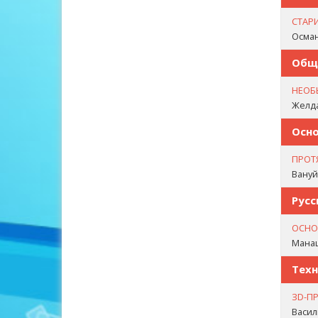
СТАР
Осман
Общ
НЕОБ
Желда
Осно
ПРОТ
Вануй
Русс
ОСНО
Манаш
Техн
ЗD-ПР
Васил