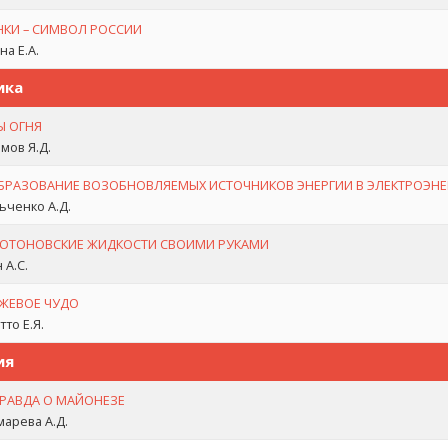
НКИ – СИМВОЛ РОССИИ
а Е.А.
ика
Ы ОГНЯ
мов Я.Д.
БРАЗОВАНИЕ ВОЗОБНОВЛЯЕМЫХ ИСТОЧНИКОВ ЭНЕРГИИ В ЭЛЕКТРОЭН
ьченко А.Д.
ЮТОНОВСКИЕ ЖИДКОСТИ СВОИМИ РУКАМИ
 А.С.
ЖЕВОЕ ЧУДО
то Е.Я.
ия
ПРАВДА О МАЙОНЕЗЕ
арева А.Д.