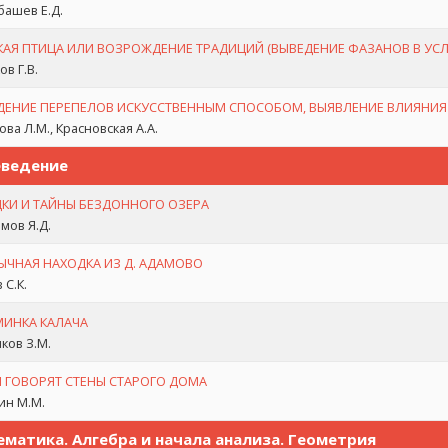
ашев Е.Д.
КАЯ ПТИЦА ИЛИ ВОЗРОЖДЕНИЕ ТРАДИЦИЙ (ВЫВЕДЕНИЕ ФАЗАНОВ В УСЛ
в Г.В.
ДЕНИЕ ПЕРЕПЕЛОВ ИСКУССТВЕННЫМ СПОСОБОМ, ВЫЯВЛЕНИЕ ВЛИЯНИЯ
ова Л.М., Красновская А.А.
еведение
ДКИ И ТАЙНЫ БЕЗДОННОГО ОЗЕРА
мов Я.Д.
ЫЧНАЯ НАХОДКА ИЗ Д. АДАМОВО
 С.К.
ИНКА КАЛАЧА
ков З.М.
М ГОВОРЯТ СТЕНЫ СТАРОГО ДОМА
н М.М.
матика. Алгебра и начала анализа. Геометрия