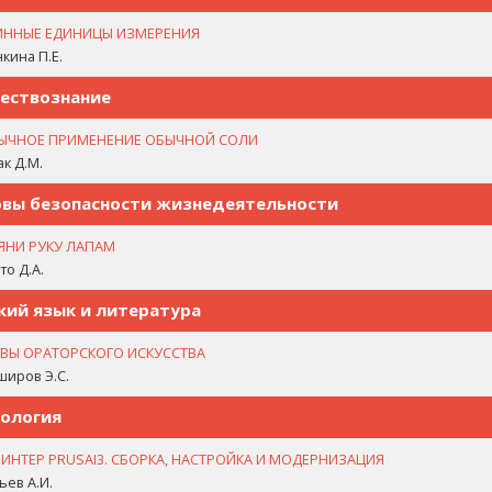
ИННЫЕ ЕДИНИЦЫ ИЗМЕРЕНИЯ
кина П.Е.
ествознание
ЫЧНОЕ ПРИМЕНЕНИЕ ОБЫЧНОЙ СОЛИ
к Д.М.
вы безопасности жизнедеятельности
ЯНИ РУКУ ЛАПАМ
то Д.А.
кий язык и литература
ВЫ ОРАТОРСКОГО ИСКУССТВА
иров Э.С.
ология
ИНТЕР PRUSAI3. СБОРКА, НАСТРОЙКА И МОДЕРНИЗАЦИЯ
ьев А.И.