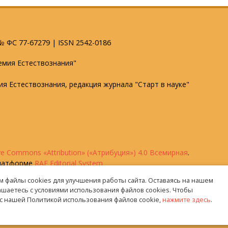
 ФС 77-67279 | ISSN 2542-0186
емия Естествознания"
мия Естествознания, редакция журнала "Старт в науке"
ve Commons «Attribution» («Атрибуция») 4.0 Всемирная
.
платформе
RAE Editorial System
 файлы cookies для улучшения работы сайта. Оставаясь на нашем
лашаетесь с условиями использования файлов cookies. Чтобы
с нашей Политикой использования файлов cookie,
нажмите здесь
.