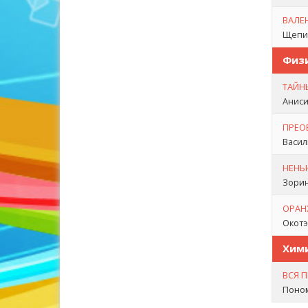
ВАЛЕ
Щепин
Физ
ТАЙН
Аниси
ПРЕО
Васил
НЕНЬ
Зорин
ОРАН
Окотэт
Хим
ВСЯ 
Поном