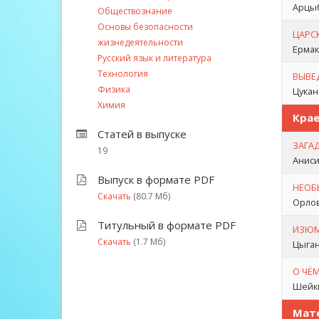
Арцыб
Обществознание
Основы безопасности
ЦАРС
жизнедеятельности
Ермако
Русский язык и литература
Технология
ВЫВЕ
Физика
Цукан
Химия
Кра
Статей в выпуске
ЗАГА
19
Аниси
Выпуск в формате PDF
НЕОБ
Скачать
(80.7 Мб)
Орлов
Титульный в формате PDF
ИЗЮМ
Скачать
(1.7 Мб)
Цыган
О ЧЁ
Шейки
Мате