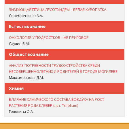
ЗИМУЮЩАЯ ПТИЦА ЛЕСОТУНДРЫ – БЕЛАЯ КУРОПАТКА
Серебреников А.А.
Естествознание
ОНКОЛОГИЯ У ПОДРОСТКОВ – НЕ ПРИГОВОР
Саулин В.М.
Обществознание
АНАЛИЗ ПОТРЕБНОСТИ ТРУДОУСТРОЙСТВА СРЕДИ
НЕСОВЕРШЕННОЛЕТНИХ И РОДИТЕЛЕЙ В ГОРОДЕ МОГИЛЕВЕ
Максимовцова Д.М.
Химия
ВЛИЯНИЕ ХИМИЧЕСКОГО СОСТАВА ВОЗДУХА НА РОСТ
РАСТЕНИЯ РОДА КЛЕВЕР (лат. Trifólium)
Головина О.А.