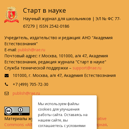
Старт в науке
Научный журнал для школьников | ЭЛ № ФС 77-
67279 | ISSN 2542-0186
Учредитель, издательство и редакция: АНО "Академия
Естествознания"
E-mail:
publish@rae.ru
Почтовый адрес: г.Москва, 101000, а/я 47, Академия
Естествознания, редакция журнала "Старт в науке"
Служба технической поддержки –
support@rae.ru
101000, г. Москва, а/я 47, Академия Естествознания
+7 (499) 705-72-30
publish@rae.ru
Мы используем файлы
cookies для улучшения
работы сайта. Оставаясь на
Материалы журнала доступны по
лицензии Creative
нашем сайте, вы
Commons «Attribution» («Атрибуция») 4.0 Всемирная
.
соглашаетесь с условиями