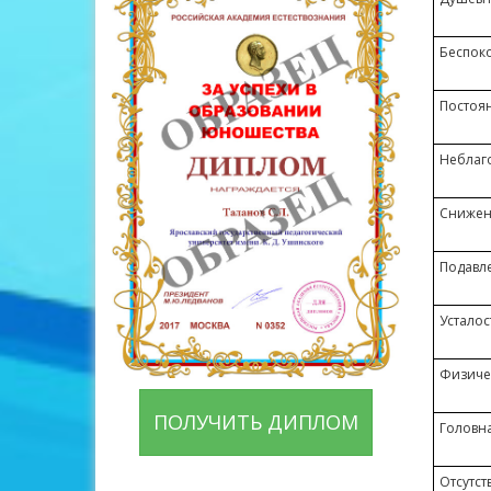
Беспок
Постоя
Неблаго
Снижен
Подавл
Усталос
Физиче
ПОЛУЧИТЬ ДИПЛОМ
Головн
Отсутст