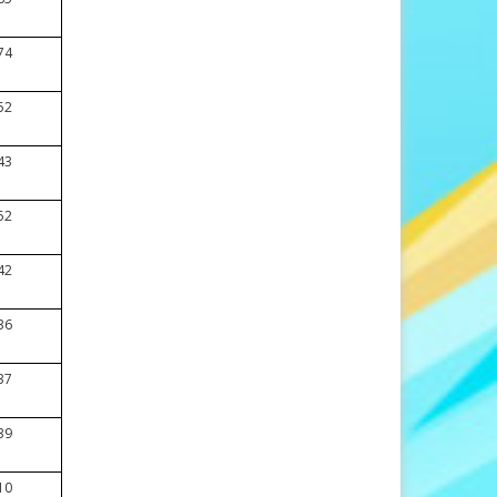
74
52
43
52
42
36
37
39
10