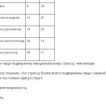
вно
9
29
олее в неделю
13
27
ко раз в месяц
14
20
ко раз в полгода
26
13
ко раз в год
38
11
и чаще подвержены эмоциональному стрессу, чем юноши.
ос показал, что стрессу более всего подвержены лица с низкой 
 постоянно присутствует:
влетворенность;
ть;