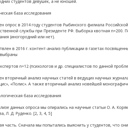
дних студентов девушек, а не юношей.
ческая база исследования
н опрос в 2014 году студентов Рыбинского филиала Российской
ственной службы при Президенте РФ. Выборка квотная n=200. П
ния (иногородний или нет).
влен в 2016 г. контент-анализ публикации в газетах посвященн
 выбраны
кспертов n=12 (психологов и др. специалистов по данной пробле
н вторичный анализ научных статей в ведущих научных журнала
цис», «Полис». А также вторичный анализ новейшей монографич
логическая база исследования
лизе данных опроса мы опирались на научные статьи О. А. Коряков
, Л. Д. Руденко. [2, 3, 4, 5]
я часть. Сначала мы попытались выяснить у студентов, что о