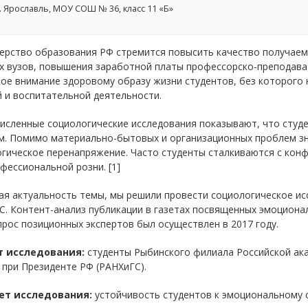
. Ярославль, МОУ СОШ № 36, класс 11 «Б»
ерство образования РФ стремится повысить качество получаем
х вузов, повышения заработной платы профессорско-преподава
ое внимание здоровому образу жизни студентов, без которого 
 и воспитательной деятельности.
исленные социологические исследования показывают, что студ
м. Помимо материально-бытовых и организационных проблем зн
огическое перенапряжение. Часто студенты сталкиваются с кон
ессиональной розни. [1]
я актуальность темы, мы решили провести социологическое исс
. Контент-анализ публикации в газетах посвященных эмоционал
прос позиционных экспертов был осуществлен в 2017 году.
 исследования:
студенты Рыбинского филиала Российской ака
при Президенте РФ (РАНХиГС).
т исследования:
устойчивость студентов к эмоциональному с