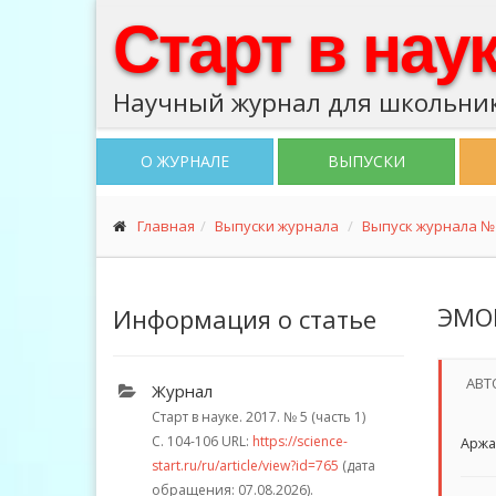
Старт в нау
Научный журнал для школьник
О ЖУРНАЛЕ
ВЫПУСКИ
Главная
Выпуски журнала
Выпуск журнала № 5
ЭМО
Информация о статье
АВТ
Журнал
Старт в науке. 2017.
№ 5 (часть 1)
С. 104-106
URL:
https://science-
Аржа
start.ru/ru/article/view?id=765
(дата
обращения: 07.08.2026).