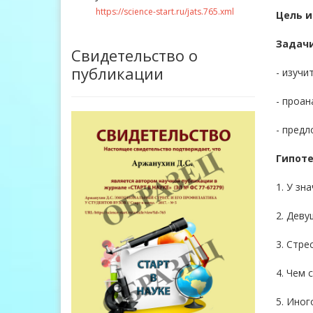
https://science-start.ru/jats.765.xml
Цель 
Задачи
Свидетельство о
публикации
- изучи
- проан
- предл
Гипоте
1. У зн
2. Дев
3. Стре
4. Чем 
5. Ино