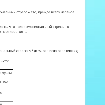
ональный стресс – это, прежде всего нервное
лить, что такое эмоциональный стресс, то
о противостоять.
нальный стресс»?»* (в %, от числа ответивших)
 n=200
Девушки
n=100
82
65