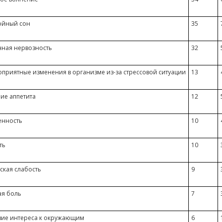
ойный сон
35
нная нервозность
32
приятные изменения в организме из-за стрессовой ситуации
13
ие аппетита
12
енность
10
ть
10
ская слабость
9
ая боль
7
вие интереса к окружающим
6