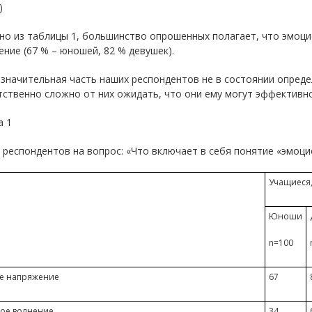
)
но из таблицы 1, большинство опрошенных полагает, что эмоци
ние (67 % – юношей, 82 % девушек).
 значительная часть наших респондентов не в состоянии опреде
ственно сложно от них ожидать, что они ему могут эффективн
а 1
респондентов на вопрос: «Что включает в себя понятие «эмоцио
Учащиеся,
Юноши
n=100
е напряжение
67
ое волнение
34