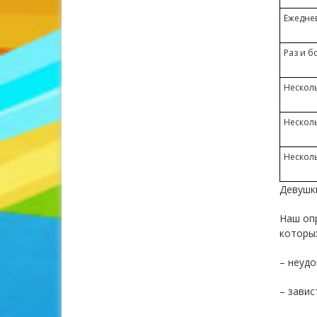
Ежедне
Раз и б
Несколь
Несколь
Несколь
Девушк
Наш опр
которых
– неудо
– завис