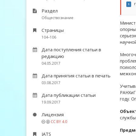
г
1
Раздел
Обществознание
Минист
опорны
Страницы
серьезн
104–106
научной
Дата поступления статьи в
Многоч
редакцию
пробле
04.05.2017
психол
межконф
Дата принятия статьи в печать
03.08.2017
Учитыва
РАНХиГС
Дата публикации статьи
году. О
19.09.2017
Объект
Лицензия
службы 
CC BY 4.0
Предме
JATS