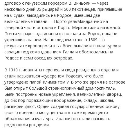
договор с генуэзским корсаром В. Виньоли — через
несколько дней 35 рыцарей и 500 пехотинцев, приплывшие
на 6 судах, высадились на Родосе, имевшем две
великолепные гавани — Порто дельМандраччио на
северной части острова и Порто-Мерконтильо на южной.
Почти четыре года иоанниты воевали за Родос, пока не
укрепились на нем. На последнем этапе в 1309 г. в
результате кровопролитных боев рыцари изгнали турок и
сарацин под командованием Галла и обосновались на
Родосе и семи соседних островах.
В 1310 г. иоанниты перенесли сюда резиденцию ордена и
стали называться «сувереном Родоса», что было
утверждено папой Климентом V. В это же время на острове
был открыт большой странноприимный дом-госпиталь.
Были построены новые укрепления, великолепный дворец,
до сих пор поражающий воображение, склады, школы,
расширен флот. Орден создавал государственную основу
своего военного могущества и в тоже время центр
образования и культуры. Иоаннитов стали называть
родосскими рыцарями.