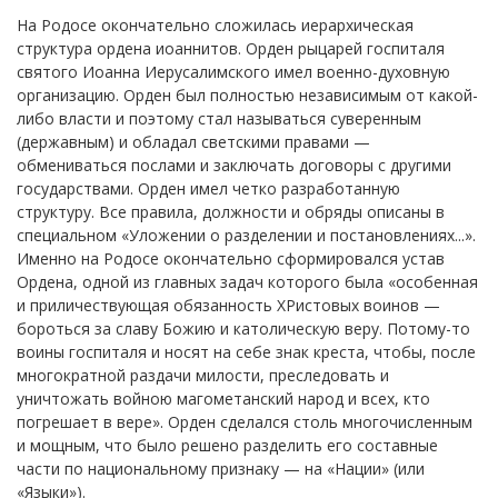
На Родосе окончательно сложилась иерархическая
структура ордена иоаннитов. Орден рыцарей госпиталя
святого Иоанна Иерусалимского имел военно-духовную
организацию. Орден был полностью независимым от какой-
либо власти и поэтому стал называться суверенным
(державным) и обладал светскими правами —
обмениваться послами и заключать договоры с другими
государствами. Орден имел четко разработанную
структуру. Все правила, должности и обряды описаны в
специальном «Уложении о разделении и постановлениях...».
Именно на Родосе окончательно сформировался устав
Ордена, одной из главных задач которого была «особенная
и приличествующая обязанность ХРистовых воинов —
бороться за славу Божию и католическую веру. Потому-то
воины госпиталя и носят на себе знак креста, чтобы, после
многократной раздачи милости, преследовать и
уничтожать войною магометанский народ и всех, кто
погрешает в вере». Орден сделался столь многочисленным
и мощным, что было решено разделить его составные
части по национальному признаку — на «Нации» (или
«Языки»).