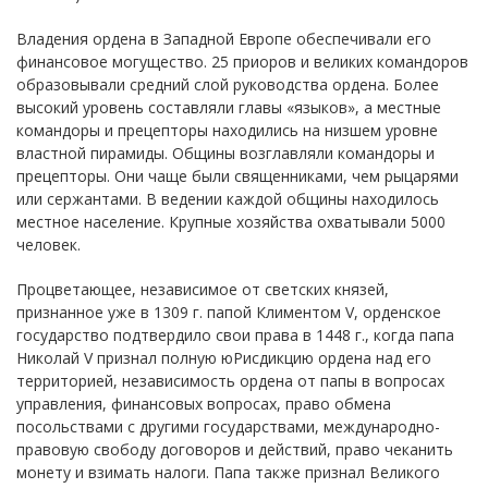
Владения ордена в Западной Европе обеспечивали его
финансовое могущество. 25 приоров и великих командоров
образовывали средний слой руководства ордена. Более
высокий уровень составляли главы «языков», а местные
командоры и прецепторы находились на низшем уровне
властной пирамиды. Общины возглавляли командоры и
прецепторы. Они чаще были священниками, чем рыцарями
или сержантами. В ведении каждой общины находилось
местное население. Крупные хозяйства охватывали 5000
человек.
Процветающее, независимое от светских князей,
признанное уже в 1309 г. папой Климентом V, орденское
государство подтвердило свои права в 1448 г., когда папа
Николай V признал полную юРисдикцию ордена над его
территорией, независимость ордена от папы в вопросах
управления, финансовых вопросах, право обмена
посольствами с другими государствами, международно-
правовую свободу договоров и действий, право чеканить
монету и взимать налоги. Папа также признал Великого