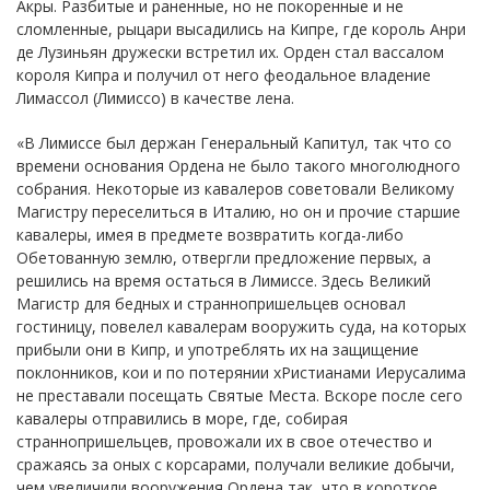
Акры. Разбитые и раненные, но не покоренные и не
сломленные, рыцари высадились на Кипре, где король Анри
де Лузиньян дружески встретил их. Орден стал вассалом
короля Кипра и получил от него феодальное владение
Лимассол (Лимиссо) в качестве лена.
«В Лимиссе был держан Генеральный Капитул, так что со
времени основания Ордена не было такого многолюдного
собрания. Некоторые из кавалеров советовали Великому
Магистру переселиться в Италию, но он и прочие старшие
кавалеры, имея в предмете возвратить когда-либо
Обетованную землю, отвергли предложение первых, а
решились на время остаться в Лимиссе. Здесь Великий
Магистр для бедных и страннопришельцев основал
гостиницу, повелел кавалерам вооружить суда, на которых
прибыли они в Кипр, и употреблять их на защищение
поклонников, кои и по потерянии хРистианами Иерусалима
не преставали посещать Святые Места. Вскоре после сего
кавалеры отправились в море, где, собирая
страннопришельцев, провожали их в свое отечество и
сражаясь за оных с корсарами, получали великие добычи,
чем увеличили вооружения Ордена так, что в короткое