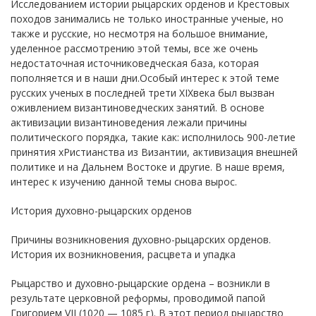
Исследованием истории рыцарских орденов и Крестовых
походов занимались не только иностранные ученые, но
также и русские, но несмотря на большое внимание,
уделенное рассмотрению этой темы, все же очень
недостаточная источниковедческая база, которая
пополняется и в наши дни.Особый интерес к этой теме
русских ученых в последней трети XIXвека был вызван
оживлением византиноведческих занятий. В основе
активизации византиноведения лежали причины
политического порядка, такие как: исполнилось 900-летие
принятия хРистианства из Византии, активизация внешней
политике и на Дальнем Востоке и другие. В наше время,
интерес к изучению данной темы снова вырос.
История духовно-рыцарских орденов
Причины возникновения духовно-рыцарских орденов.
История их возникновения, расцвета и упадка
Рыцарство и духовно-рыцарские ордена – возникли в
результате церковной реформы, проводимой папой
Григорием VII (1020 — 1085 г). В этот период рыцарство