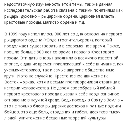
недостаточную изученность этой темы, так же данная
исследовательская работа связана с такими понятиями как:
рыцарь, духовно – рыцарские ордена, церковная власть,
крестовые походы, магистр ордена и т.д.
В 1999 году исполнилось 900 лет со дня основания первого
рыцарского ордена («Орден госпитальеров»), который
продолжает существовать и в современное время. Также,
прошло больше 900 лет со времен первого Крестового
похода. Эти даты вновь наполнили о всемирно известной
эпопее, с давних времен привлекавшей к себе внимание, как
ученых-историков, так и самые широкие общественные
круги. И это не случайно. Крестоносное движение на
Восток – яркая, хотя и весьма противоречивая страница в
истории человечества. Не даром своеобразный юбилей
первого крестового похода вызвал к себе неоднозначное
отношение в научной среде. Ведь походы в Святую Землю –
это не только блеск рыцарских доспехов и ратные подвиги
бойцов, это еще боль, страдания и гибель десятков тысяч
людей, уничтожение бесценных творений культуры.