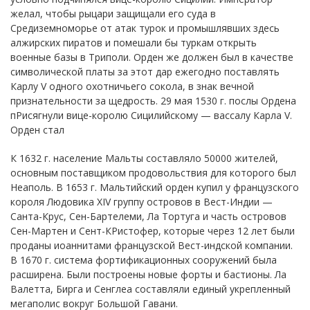
желал, чтобы рыцари защищали его суда в
Средиземноморье от атак турок и промышлявших здесь
алжирских пиратов и помешали бы туркам открыть
военные базы в Триполи. Орден же должен был в качестве
символической платы за этот дар ежегодно поставлять
Карлу V одного охотничьего сокола, в знак вечной
признательности за щедрость. 29 мая 1530 г. послы Ордена
пРисягнули вице-королю Сицилийскому — вассалу Карла V.
Орден стал
К 1632 г. население Мальты составляло 50000 жителей,
основным поставщиком продовольствия для которого был
Неаполь. В 1653 г. Мальтийский орден купил у французского
короля Людовика XIV группу островов в Вест-Индии —
Санта-Крус, Сен-Бартелеми, Ла Тортуга и часть островов
Сен-Мартен и Сент-КРистофер, которые через 12 лет были
проданы иоаннитами французской Вест-индской компании.
В 1670 г. система фортификационных сооружений была
расширена. Были построены новые форты и бастионы. Ла
Валетта, Бирга и Сенглеа составляли единый укрепленный
мегаполис вокруг Большой Гавани.