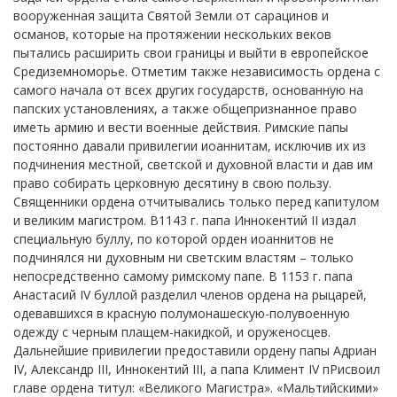
вооруженная защита Святой Земли от сарацинов и
османов, которые на протяжении нескольких веков
пытались расширить свои границы и выйти в европейское
Средиземноморье. Отметим также независимость ордена с
самого начала от всех других государств, основанную на
папских установлениях, а также общепризнанное право
иметь армию и вести военные действия. Римские папы
постоянно давали привилегии иоаннитам, исключив их из
подчинения местной, светской и духовной власти и дав им
право собирать церковную десятину в свою пользу.
Священники ордена отчитывались только перед капитулом
и великим магистром. В1143 г. папа Иннокентий II издал
специальную буллу, по которой орден иоаннитов не
подчинялся ни духовным ни светским властям – только
непосредственно самому римскому папе. В 1153 г. папа
Анастасий IV буллой разделил членов ордена на рыцарей,
одевавшихся в красную полумонашескую-полувоенную
одежду с черным плащем-накидкой, и оруженосцев.
Дальнейшие привилегии предоставили ордену папы Адриан
IV, Александр III, Иннокентий III, а папа Климент IV пРисвоил
главе ордена титул: «Великого Магистра». «Мальтийскими»