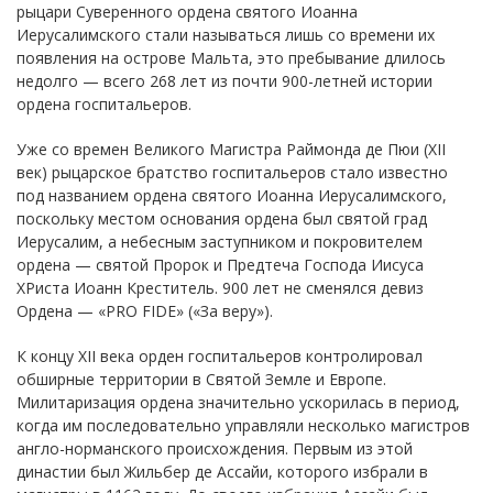
рыцари Суверенного ордена святого Иоанна
Иерусалимского стали называться лишь со времени их
появления на острове Мальта, это пребывание длилось
недолго — всего 268 лет из почти 900-летней истории
ордена госпитальеров.
Уже со времен Великого Магистра Раймонда де Пюи (ХII
век) рыцарское братство госпитальеров стало известно
под названием ордена святого Иоанна Иерусалимского,
поскольку местом основания ордена был святой град
Иерусалим, а небесным заступником и покровителем
ордена — святой Пророк и Предтеча Господа Иисуса
ХРиста Иоанн Креститель. 900 лет не сменялся девиз
Ордена — «PRO FIDE» («За веру»).
К концу XII века орден госпитальеров контролировал
обширные территории в Святой Земле и Европе.
Милитаризация ордена значительно ускорилась в период,
когда им последовательно управляли несколько магистров
англо-норманского происхождения. Первым из этой
династии был Жильбер де Ассайи, которого избрали в