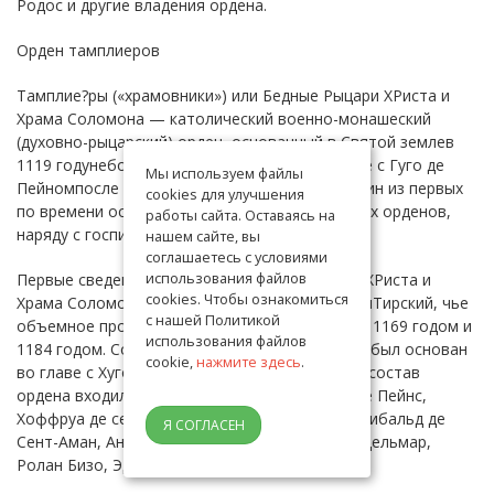
Родос и другие владения ордена.
Орден тамплиеров
Тамплие?ры («храмовники») или Бедные Рыцари ХРиста и
Храма Соломона — католический военно-монашеский
(духовно-рыцарский) орден, основанный в Святой землев
1119 годунебольшой группой рыцарейво главе с Гуго де
Мы используем файлы
Пейномпосле Первого крестового похода. Один из первых
cookies для улучшения
по времени основания из религиозных военных орденов,
работы сайта. Оставаясь на
наряду с госпитальерами.
нашем сайте, вы
соглашаетесь с условиями
использования файлов
Первые сведения об Ордене Бедных рыцарей ХРиста и
cookies. Чтобы ознакомиться
Храма Соломона дает нам историограф ГийомТирский, чье
с нашей Политикой
объемное произведение было создано между 1169 годом и
использования файлов
1184 годом. Согласно его информации, Орден был основан
cookie,
нажмите здесь
.
во главе с Хуго де Пейнсом. Первоначально в состав
ордена входило всего девять рыцарей: Хуго де Пейнс,
Хоффруа де сент-Омер, Андре де Монбар, Арчибальд де
Я СОГЛАСЕН
Сент-Аман, Анри де Мондидье, Жоффруа де Адельмар,
Ролан Бизо, Эдуард Бизи, ЖоффруаБизо.