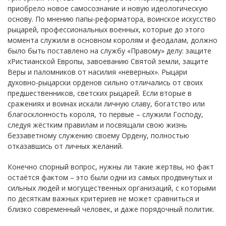
приобрело новое самосознание и новую идеологическую
основу. По мнению папы-реформатора, воинское искусство
рыцарей, профессиональных военных, которые до этого
момента служили в основном королям и феодалам, должно
было быть поставлено на службу «Правому» делу: защите
хРистианской Европы, завоеванию Святой земли, защите
Веры и паломников от насилия «неверных». Рыцари
духовно-рыцарски орденов сильно отличались от своих
предшественников, светских рыцарей. Если вторые в
сражениях и воинах искали личную славу, богатство или
благосклонность короля, то первые – служили Господу,
следуя жёстким правилам и посвящали свою жизнь
беззаветному служению своему Ордену, полностью
отказавшись от личных желаний.
Конечно спорный вопрос, нужны ли такие жертвы, но факт
остаётся фактом – это были одни из самых продвинутых и
сильных людей и могущественных организаций, с которыми
по десяткам важных критериев не может сравниться и
близко современный человек, и даже порядочный политик.