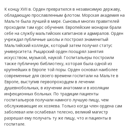
К концу XVII в. Орден превратился в независимую державу,
обладающую прославленным флотом. Морская академия на
Мальте была лучшей в мире. Сыновья многих правителей
проходили там курс обучения. Европейские монархи брали
себе на службу мальтийских капитанов и адмиралов. Орден
учреждал публичные школы и построил знаменитый
Мальтийский колледж, который затем получил статус
университета. Рыцарский орден поощрял занятия
искусством, музыкой, наукой. Госпитальеры построили
также публичную библиотеку, которая была одной из
крупнейших в Европе той поры. Орден основал наиболее
современные для своего времени госпитали на Мальте в
Европе, выступив первопроходцем в лечении
душевнобольных, в изучении анатомии и в изоляции
инфекционных больных. По традиции пациенты
госпитальеров получали намного лучшую пищу, чем
обслуживающие их хозяева. Только когда член ордена сам
заболевал или ослабевал телесно, великий магистр
разрешал ему получать ту же пищу, что и пациенты в
госпитале.