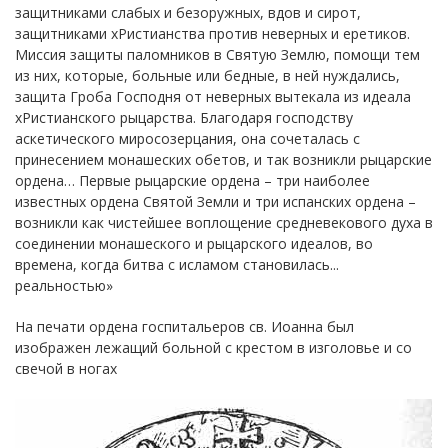
защитниками слабых и безоружных, вдов и сирот,
защитниками хРистианства против неверных и еретиков.
Миссия защиты паломников в Святую Землю, помощи тем
из них, которые, больные или бедные, в ней нуждались,
защита Гроба Господня от неверных вытекала из идеала
хРистианского рыцарства. Благодаря господству
аскетического миросозерцания, она сочеталась с
принесением монашеских обетов, и так возникли рыцарские
ордена… Первые рыцарские ордена – три наиболее
известных ордена Святой Земли и три испанских ордена –
возникли как чистейшее воплощение средневекового духа в
соединении монашеского и рыцарского идеалов, во
времена, когда битва с исламом становилась...
реальностью»
На печати ордена госпитальеров св. Иоанна был
изображен лежащий больной с крестом в изголовье и со
свечой в ногах