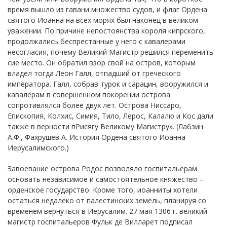
время вышло из гавани множество судов, и флаг Ордена
святого Иоанна на всех морях был наконец в великом
уважении. По причине непостоянства короля кипрского,
продолжались беспрестанные у него с кавалерами
несогласия, почему Великий Магистр решился переменить
сие место. Он обратил взор свой на остров, которым
владел тогда Леон Галл, отпадший от греческого
императора. Галл, собрав турок и сарацин, вооружился и
кавалерам в совершенном покорении острова
сопротивлялся более двух лет. Острова Ниссаро,
Епископия, Колхис, Симия, Тило, Лерос, Калалю и Кос дали
также в верности пРисягу Великому Магистру». (Лабзин
А.Ф., Фахрушев А. История Ордена святого Иоанна
Иерусалимского.)
Завоевание острова Родос позволяло госпитальерам
основать независимое и самостоятельное княжество –
орденское государство. Кроме того, иоанниты хотели
остаться недалеко от палестинских земель, планируя со
временем вернуться в Иерусалим. 27 мая 1306 г. великий
магистр госпитальеров Фульк де Вилларет подписал