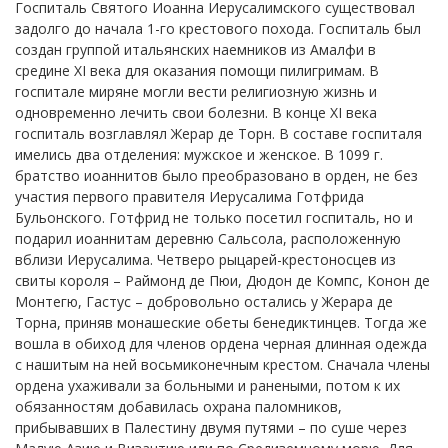
Госпиталь Святого Иоанна Иерусалимского существовал
задолго до начала 1-го крестового похода. Госпиталь был
создан группой итальянских наемников из Амалфи в
средине XI века для оказания помощи пилигримам. В
госпитале миряне могли вести религиозную жизнь и
одновременно лечить свои болезни. В конце XI века
госпиталь возглавлял Жерар де Торн. В составе госпиталя
имелись два отделения: мужское и женское. В 1099 г.
братство иоаннитов было преобразовано в орден, не без
участия первого правителя Иерусалима Готфрида
Бульонского. Готфрид не только посетил госпиталь, но и
подарил иоаннитам деревню Сальсола, расположенную
вблизи Иерусалима. Четверо рыцарей-крестоносцев из
свиты короля – Раймонд де Пюи, Дюдон де Компс, Конон де
Монтегю, Гастус – добровольно остались у Жерара де
Торна, приняв монашеские обеты бенедиктинцев. Тогда же
вошла в обиход для членов ордена черная длинная одежда
с нашитым на ней восьмиконечным крестом. Сначала члены
ордена ухаживали за больными и ранеными, потом к их
обязанностям добавилась охрана паломников,
прибывавших в Палестину двумя путями – по суше через