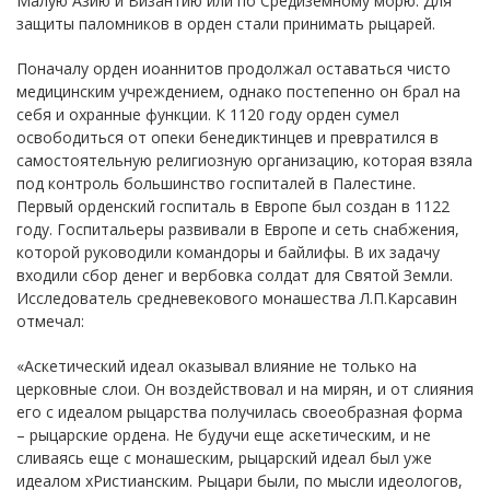
Малую Азию и Византию или по Средиземному морю. Для
защиты паломников в орден стали принимать рыцарей.
Поначалу орден иоаннитов продолжал оставаться чисто
медицинским учреждением, однако постепенно он брал на
себя и охранные функции. К 1120 году орден сумел
освободиться от опеки бенедиктинцев и превратился в
самостоятельную религиозную организацию, которая взяла
под контроль большинство госпиталей в Палестине.
Первый орденский госпиталь в Европе был создан в 1122
году. Госпитальеры развивали в Европе и сеть снабжения,
которой руководили командоры и байлифы. В их задачу
входили сбор денег и вербовка солдат для Святой Земли.
Исследователь средневекового монашества Л.П.Карсавин
отмечал:
«Аскетический идеал оказывал влияние не только на
церковные слои. Он воздействовал и на мирян, и от слияния
его с идеалом рыцарства получилась своеобразная форма
– рыцарские ордена. Не будучи еще аскетическим, и не
сливаясь еще с монашеским, рыцарский идеал был уже
идеалом хРистианским. Рыцари были, по мысли идеологов,