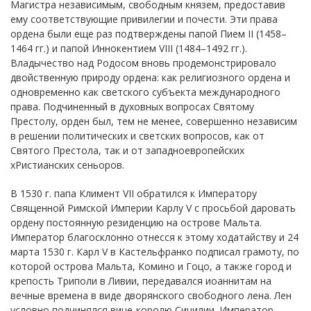
Магистра независимым, свободным князем, предоставив
ему соответствующие привилегии и почести. Эти права
ордена были еще раз подтверждены папой Пием II (1458–
1464 гг.) и папой Иннокентием VIII (1484–1492 гг.).
Владычество над Родосом вновь продемонстрировало
двойственную природу ордена: как религиозного ордена и
одновременно как светского субъекта международного
права. Подчиненный в духовных вопросах Святому
Престолу, орден был, тем не менее, совершенно независим
в решении политических и светских вопросов, как от
Святого Престола, так и от западноевропейских
хРистианских сеньоров.
В 1530 г. папа Климент VII обратился к Императору
Священной Римской Империи Карлу V с просьбой даровать
ордену постоянную резиденцию на острове Мальта.
Император благосклонно отнесся к этому ходатайству и 24
марта 1530 г. Карл V в Кастельфранко подписал грамоту, по
которой острова Мальта, Комино и Гоцо, а также город и
крепость Триполи в Ливии, передавался иоаннитам на
вечные времена в виде дворянского свободного лена. Лен
условно подчинялся вице-королю Сицилии. Император