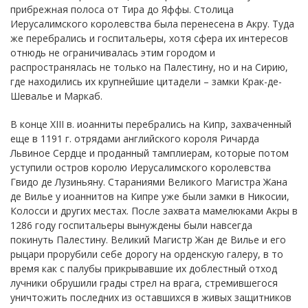
прибрежная полоса от Тира до Яффы. Столица
Иерусалимского королевства была перенесена в Акру. Туда
же перебрались и госпитальеры, хотя сфера их интересов
отнюдь не ограничивалась этим городом и
распространялась не только на Палестину, но и на Сирию,
где находились их крупнейшие цитадели – замки Крак-де-
Шевалье и Маркаб.
В конце XIII в. иоанниты перебрались на Кипр, захваченный
еще в 1191 г. отрядами английского короля Ричарда
Львиное Сердце и проданный тамплиерам, которые потом
уступили остров королю Иерусалимского королевства
Гвидо де Лузиньяну. Стараниями Великого Магистра Жана
де Вилье у иоаннитов на Кипре уже были замки в Никосии,
Колосси и других местах. После захвата мамелюками Акры в
1286 году госпитальеры вынуждены были навсегда
покинуть Палестину. Великий Магистр Жан де Вилье и его
рыцари прорубили себе дорогу на орденскую галеру, в то
время как с палубы прикрывавшие их доблестный отход
лучники обрушили грады стрел на врага, стремившегося
уничтожить последних из оставшихся в живых защитников