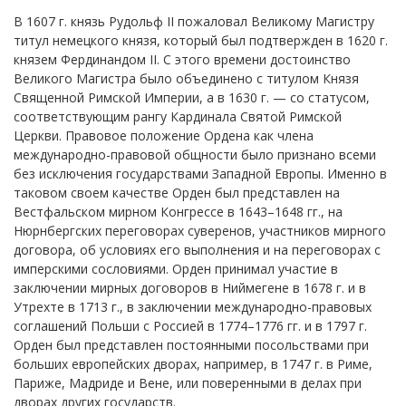
В 1607 г. князь Рудольф II пожаловал Великому Магистру
титул немецкого князя, который был подтвержден в 1620 г.
князем Фердинандом II. С этого времени достоинство
Великого Магистра было объединено с титулом Князя
Священной Римской Империи, а в 1630 г. — со статусом,
соответствующим рангу Кардинала Святой Римской
Церкви. Правовое положение Ордена как члена
международно-правовой общности было признано всеми
без исключения государствами Западной Европы. Именно в
таковом своем качестве Орден был представлен на
Вестфальском мирном Конгрессе в 1643–1648 гг., на
Нюрнбергских переговорах суверенов, участников мирного
договора, об условиях его выполнения и на переговорах с
имперскими сословиями. Орден принимал участие в
заключении мирных договоров в Ниймегене в 1678 г. и в
Утрехте в 1713 г., в заключении международно-правовых
соглашений Польши с Россией в 1774–1776 гг. и в 1797 г.
Орден был представлен постоянными посольствами при
больших европейских дворах, например, в 1747 г. в Риме,
Париже, Мадриде и Вене, или поверенными в делах при
дворах других государств.