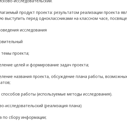
исково-исследовательский.
агаемый продукт проекта: результатом реализации проекта явл
ую выступить перед одноклассниками на классном часе, посвящ
роведения исследования
овительный
 темы проекта;
еление целей и формирование задач проекта;
деление названия проекта, обсуждение плана работы, возможн
атов;
 способов работы (используемые методы исследования).
о-исследовательский (реализация плана)
а по сбору информации;