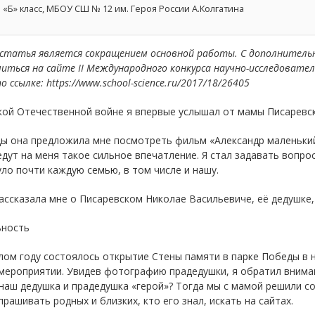
 «Б» класс, МБОУ СШ № 12 им. Героя России А.Колгатина
 статья является сокращением основной работы. С дополнител
иться на сайте II Международного конкурса научно-исследовате
по ссылке: https://www.school-science.ru/2017/18/26405
кой Отечественной войне я впервые услышал от мамы Писаревс
ы она предложила мне посмотреть фильм «Александр маленький»
дут на меня такое сильное впечатление. Я стал задавать вопро
ло почти каждую семью, в том числе и нашу.
ссказала мне о Писаревском Николае Васильевиче, её дедушке,
ьность
ом году состоялось открытие Стены памяти в парке Победы в 
мероприятии. Увидев фотографию прадедушки, я обратил внимани
наш дедушка и прадедушка «герой»? Тогда мы с мамой решили с
прашивать родных и близких, кто его знал, искать на сайтах.