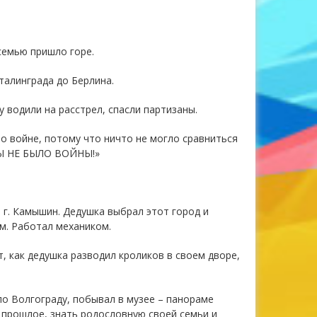
семью пришло горе.
талинграда до Берлина.
 водили на расстрел, спасли партизаны.
о войне, потому что ничто не могло сравниться
 БЫ НЕ БЫЛО ВОЙНЫ!»
г. Камышин. Дедушка выбрал этот город и
м. Работал механиком.
, как дедушка разводил кроликов в своем дворе,
по Волгограду, побывал в музее – панораме
ё прошлое, знать родословную своей семьи и