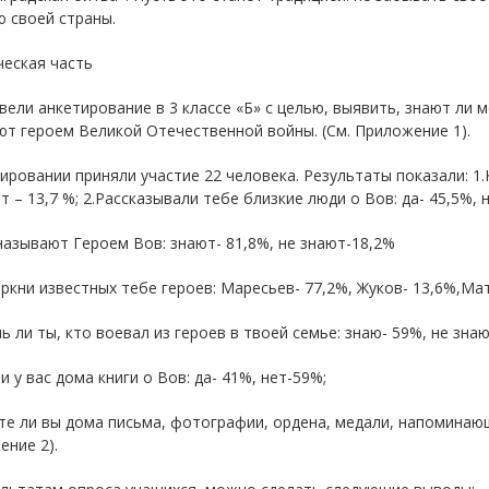
 своей страны.
ческая часть
ели анкетирование в 3 классе «Б» с целью, выявить, знают ли 
т героем Великой Отечественной войны. (См. Приложение 1).
ировании приняли участие 22 человека. Результаты показали: 1.
т – 13,7 %; 2.Рассказывали тебе близкие люди о Вов: да- 45,5%, н
называют Героем Вов: знают- 81,8%, не знают-18,2%
ркни известных тебе героев: Маресьев- 77,2%, Жуков- 13,6%,Ма
ь ли ты, кто воевал из героев в твоей семье: знаю- 59%, не знаю
ли у вас дома книги о Вов: да- 41%, нет-59%;
те ли вы дома письма, фотографии, ордена, медали, напоминающи
ние 2).