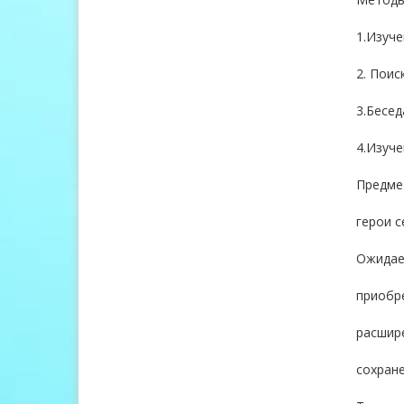
1.Изуче
2. Поис
3.Бесед
4.Изуче
Предме
герои с
Ожидае
приобр
расшир
сохране