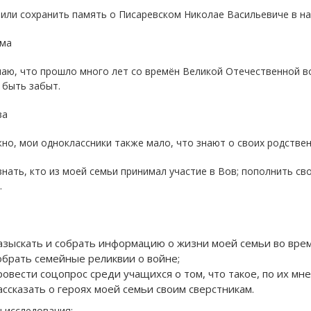
ли сохранить память о Писаревском Николае Васильевиче в на
ма
аю, что прошло много лет со времён Великой Отечественной во
 быть забыт.
за
о, мои одноклассники также мало, что знают о своих родствен
знать, кто из моей семьи принимал участие в Вов; пополнить св
.
азыскать и собрать информацию о жизни моей семьи во врем
обрать семейные реликвии о войне;
ровести соцопрос среди учащихся о том, что такое, по их мнен
ассказать о героях моей семьи своим сверстникам.
 исследования: