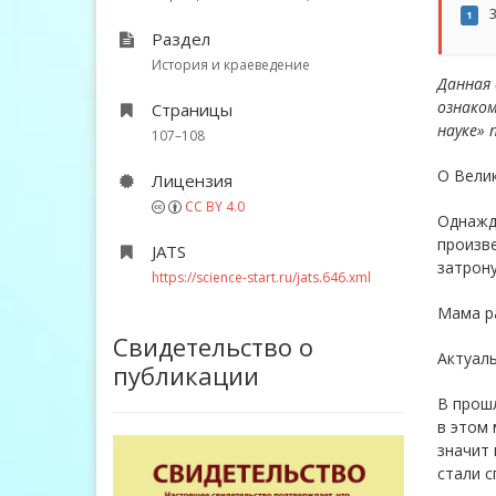
3
1
Раздел
История и краеведение
Данная
ознаком
Страницы
науке» 
107–108
О Вели
Лицензия
CC BY 4.0
Однажд
произве
JATS
затрону
https://science-start.ru/jats.646.xml
Мама ра
Свидетельство о
Актуал
публикации
В прошл
в этом 
значит 
стали с