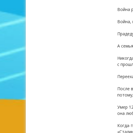
Война 
Война, 
Прадеду
А семья
Никогда
с прош
Переех
После в
потому,
Умер 12
она люб
Когда-т
«Сталин