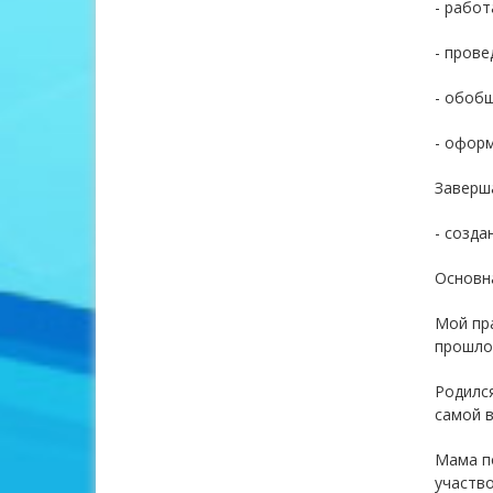
- работ
- прове
- обобщ
- офор
Заверш
- созда
Основн
Мой пра
прошло
Родился
самой в
Мама по
участво