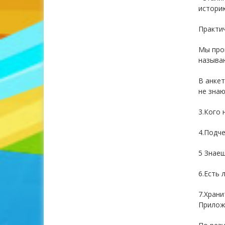
историю
Практи
Мы пров
называю
В анкет
не знаю
3.Кого 
4.Подче
5 Знаеш
6.Есть 
7.Храни
Приложе