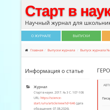
Старт в нау
Научный журнал для школьник
О ЖУРНАЛЕ
ВЫПУСКИ
Главная
Выпуски журнала
Выпуск журнала № 
ГЕР
Информация о статье
АВТ
Журнал
Старт в науке. 2017.
№ 3
С. 107-108
URL:
https://science-
Писа
start.ru/ru/article/view?id=646
(дата
обращения: 07.08.2026).