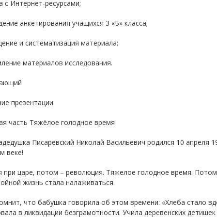
а с Интернет-ресурсами;
дение анкетирования учащихся 3 «Б» класса;
ение и систематизация материала;
мление материалов исследования.
ающий
ние презентации.
ая часть Тяжёлое голодное время
дедушка Писаревский Николай Васильевич родился 10 апреля 19
м веке!
 при царе, потом – революция. Тяжелое голодное время. Потом 
ойной жизнь стала налаживаться.
мнит, что бабушка говорила об этом времени: «Хлеба стало вд
вала в ликвидации безграмотности. Учила деревенских детишек 