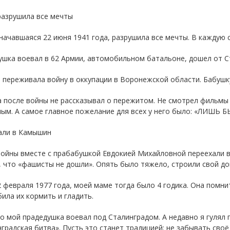
разрушила все мечты
начавшаяся 22 июня 1941 года, разрушила все мечты. В каждую 
шка воевал в 62 Армии, автомобильном батальоне, дошел от С
 переживала войну в оккупации в Воронежской области. Бабушку
 после войны не рассказывал о пережитом. Не смотрел фильмы 
лым. А самое главное пожелание для всех у него было: «ЛИШЬ
али в Камышин
ойны вместе с прабабушкой Евдокией Михайловной переехали в 
 что «фашисты не дошли». Опять было тяжело, строили свой до
 февраля 1977 года, моей маме тогда было 4 годика. Она помнит
ила их кормить и гладить.
о мой прадедушка воевал под Сталинградом. А недавно я гулял 
градская битва». Пусть это станет традицией: не забывать сво