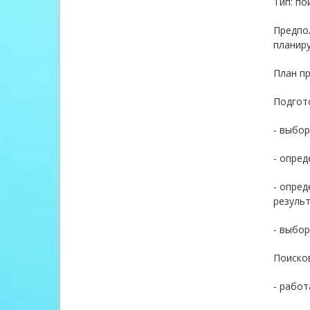
Тип: по
Предпол
планир
План п
Подгот
- выбор
- опред
- опре
результ
- выбор
Поисков
- работ