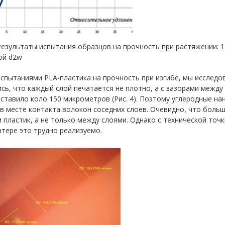
 Результаты испытания образцов на прочность при растяжении: 1
ой d2w
спытаниями PLA-пластика на прочность при изгибе, мы исследов
сь, что каждый слой печатается не плотно, а с зазорами между
ставило коло 150 микрометров (Рис. 4). Поэтому углеродные н
в месте контакта волокон соседних слоев. Очевидно, что боль
м пластик, а не только между слоями. Однако с технической точк
тере это трудно реализуемо.