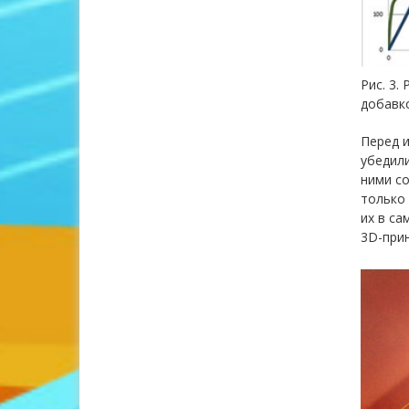
Рис. 3.
добавк
Перед и
убедили
ними со
только 
их в са
3D-прин