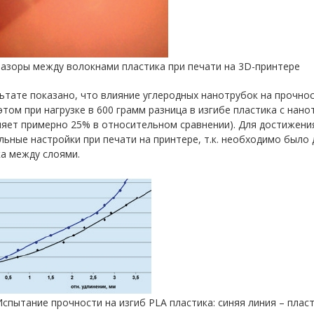
 Зазоры между волокнами пластика при печати на 3D-принтере
ьтате показано, что влияние углеродных нанотрубок на прочност
 этом при нагрузке в 600 грамм разница в изгибе пластика с нан
ляет примерно 25% в относительном сравнении). Для достижен
ьные настройки при печати на принтере, т.к. необходимо было
а между слоями.
 Испытание прочности на изгиб PLA пластика: синяя линия – плас