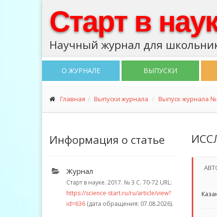
Старт в нау
Научный журнал для школьник
О ЖУРНАЛЕ
ВЫПУСКИ
Главная
Выпуски журнала
Выпуск журнала № 
ИСС
Информация о статье
АВТ
Журнал
Старт в науке. 2017.
№ 3
С. 70-72
URL:
https://science-start.ru/ru/article/view?
Каза
id=636
(дата обращения: 07.08.2026).