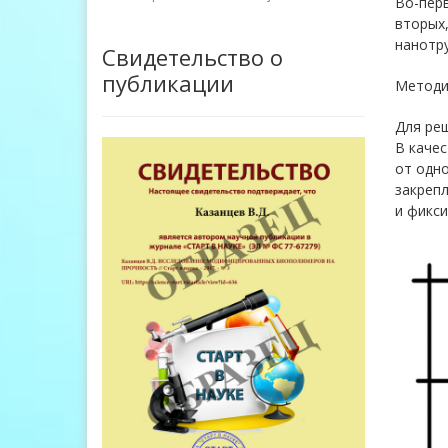
Во-перв
вторых,
нанотру
Свидетельство о
публикации
Методи
Для реш
В качес
от одн
закрепл
и фикси