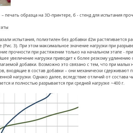
 а – печать образца на 3D-принтере, б - стенд для испытания про
таты
азали испытания, полиэтилен без добавки d2w растягивается р
е (Рис. 3). При этом максимальное значение нагрузки при разрыв
ие прочности при растяжении только на начальном этапе - при
шее увеличение нагрузки приводит к более резкому удлинению 
агаемой добавки. Возможно это связано с тем, что при малых 
в, входящие в состав добавки – они механически сдерживают п
нной нагрузки. Однако далее, вследствие отличий от состава 
ется и полностью разрывается при средней нагрузке ~400 г.