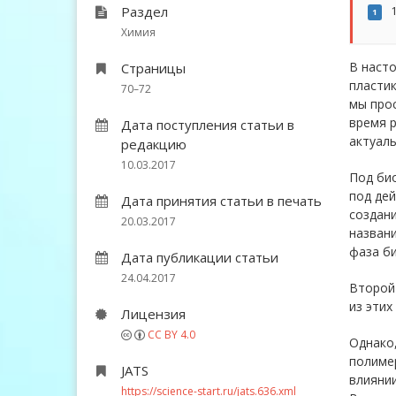
Раздел
1
1
Химия
В насто
Страницы
пластик
70–72
мы прос
время р
Дата поступления статьи в
актуаль
редакцию
10.03.2017
Под би
под де
Дата принятия статьи в печать
создани
20.03.2017
названи
фаза б
Дата публикации статьи
24.04.2017
Второй 
из этих
Лицензия
CC BY 4.0
Однако
полимер
JATS
влияни
https://science-start.ru/jats.636.xml