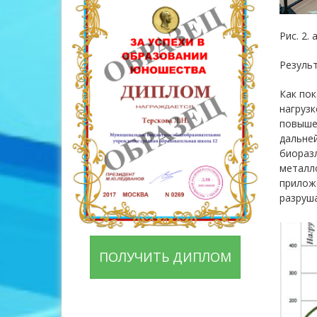
Рис. 2.
Резуль
Как пок
нагрузк
повышен
дальней
биоразл
металло
приложе
разруша
ПОЛУЧИТЬ ДИПЛОМ