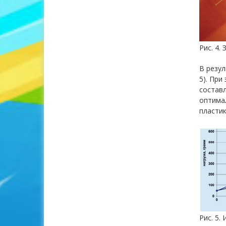
Рис. 4.
В резул
5). При
состав
оптимал
пластик
Рис. 5.