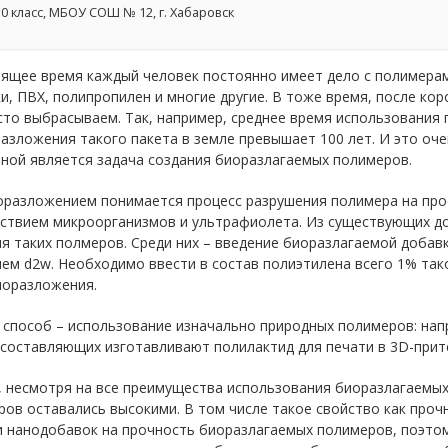
0 класс, МБОУ СОШ № 12, г. Хабаровск
ящее время каждый человек постоянно имеет дело с полимерами
и, ПВХ, полипропилен и многие другие. В тоже время, после ко
то выбрасываем. Так, например, среднее время использования 
азложения такого пакета в земле превышает 100 лет. И это оч
ной является задача создания биоразлагаемых полимеров.
оразложением понимается процесс разрушения полимера на прос
йствием микроорганизмов и ультрафиолета. Из существующих д
я таких полмеров. Среди них – введение биоразлагаемой добав
ем d2w. Необходимо ввести в состав полиэтилена всего 1% тако
иоразложения.
способ – использование изначально природных полимеров: напр
 составляющих изготавливают полилактид для печати в 3D-прит
, несмотря на все преимущества использования биоразлагаемых
ов оставались высокими. В том числе такое свойство как проч
и нанодобавок на прочность биоразлагаемых полимеров, поэтом