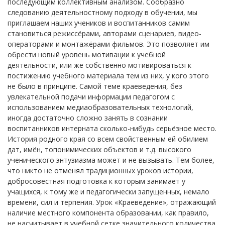
последующим коллективным анализом. Сообразно
следованию деятельностному подходу в обучении, мы
приглашаем наших учеников и воспитанников самим
становиться режиссёрами, авторами сценариев, видео-
операторами и монтажёрами фильмов. Это позволяет им
обрести новый уровень мотивации к учебной
деятельности, или же собственно мотивироваться к
постижению учебного материала тем из них, у кого этого
не было в принципе. Самой теме краеведения, без
увлекательной подачи информации педагогом с
использованием медиаобразовательных технологий,
иногда достаточно сложно занять в сознании
воспитанников интерната сколько-нибудь серьёзное место.
История родного края со всем свойственным ей обилием
дат, имён, топонимических объектов и т.д. высокого
ученического энтузиазма может и не вызывать. Тем более,
что никто не отменял традиционных уроков истории,
добросовестная подготовка к которым занимает у
учащихся, к тому же и педагогически запущенных, немало
времени, сил и терпения. Урок «Краеведение», отражающий
наличие местного компонента образовании, как правило,
не насчитывает в учебной сетке значительного количества