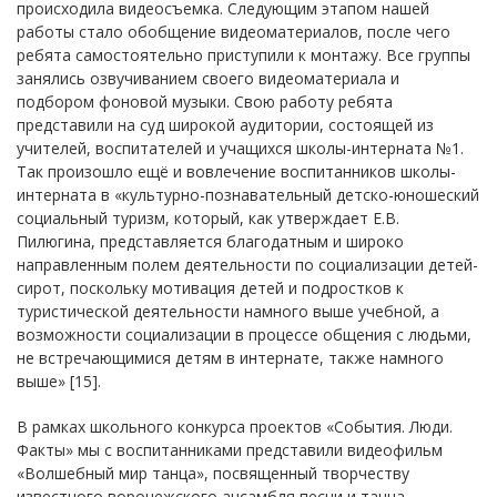
происходила видеосъемка. Следующим этапом нашей
работы стало обобщение видеоматериалов, после чего
ребята самостоятельно приступили к монтажу. Все группы
занялись озвучиванием своего видеоматериала и
подбором фоновой музыки. Свою работу ребята
представили на суд широкой аудитории, состоящей из
учителей, воспитателей и учащихся школы-интерната №1.
Так произошло ещё и вовлечение воспитанников школы-
интерната в «культурно-познавательный детско-юношеский
социальный туризм, который, как утверждает Е.В.
Пилюгина, представляется благодатным и широко
направленным полем деятельности по социализации детей-
сирот, поскольку мотивация детей и подростков к
туристической деятельности намного выше учебной, а
возможности социализации в процессе общения с людьми,
не встречающимися детям в интернате, также намного
выше» [15].
В рамках школьного конкурса проектов «События. Люди.
Факты» мы с воспитанниками представили видеофильм
«Волшебный мир танца», посвященный творчеству
известного воронежского ансамбля песни и танца