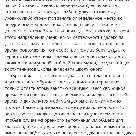
часов. Соответственно, краеведческая деятельность
школы-интерната восходит либо к факультативному
уровню, либо стремится занять определённое место во
внеурочных мероприятиях. И лишь в присутствии очень
увлечённого темой краеведения педагога возможен выход
этого направления ученической деятельности далеко за
указанные рамки, способность стать «кровью и плотью»
времяпровождения по их собственному выбору. Будь это
турист с многолетним стажем участия в походах особой
сложности или увлечённый работник музея, создающий для
воспитанников школы-интерната школу юного
экскурсовода [15], в любом случае - этот педагог вольно
или невольно побуждает воспитанников интерната не
только отдать этому занятию всё имеющееся свободное
время. Но и прилагать титанические усилия для того чтобы
времени для занятия любимым делом стало как можно
больше. Каким образом это может у них получаться? Во-
первых, ученик может договариваться с учителем о том,
чтобы в случае ускоренного выполнения им общего для
класса задания на уроке ему предоставлялась возможность
выполнить ещё и какое-то интересное для него задание для