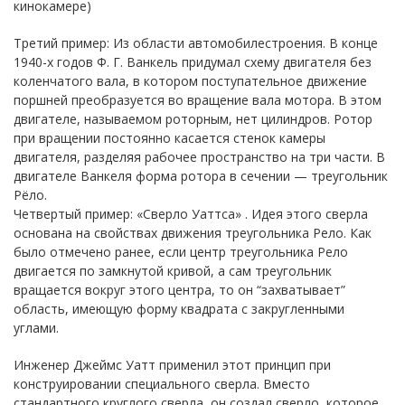
кинокамере)
Третий пример: Из области автомобилестроения. В конце
1940-х годов Ф. Г. Ванкель придумал схему двигателя без
коленчатого вала, в котором поступательное движение
поршней преобразуется во вращение вала мотора. В этом
двигателе, называемом роторным, нет цилиндров. Ротор
при вращении постоянно касается стенок камеры
двигателя, разделяя рабочее пространство на три части. В
двигателе Ванкеля форма ротора в сечении — треугольник
Рёло.
Четвертый пример: «Сверло Уаттса» . Идея этого сверла
основана на свойствах движения треугольника Рело. Как
было отмечено ранее, если центр треугольника Рело
двигается по замкнутой кривой, а сам треугольник
вращается вокруг этого центра, то он “захватывает”
область, имеющую форму квадрата с закругленными
углами.
Инженер Джеймс Уатт применил этот принцип при
конструировании специального сверла. Вместо
стандартного круглого сверла, он создал сверло, которое