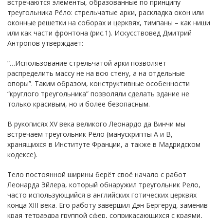
встречаются элементы, образованные по принципу
треугольника Рёло: стрельчатые арки, раскладка окон или
оконные решетки на соборах и церквях, тимпаны – как ниши
или как части фронтона (рис.1). Искусствовед Дмитрий
Антропов утверждает:
“…Использование стрельчатой арки позволяет
распределить массу не на всю стену, а на отдельные
опоры”. Таким образом, конструктивные особенности
“круглого треугольника” позволяли сделать здание не
только красивым, но и более безопасным.
В рукописях XV века великого Леонардо да Винчи мы
встречаем треугольник Рёло (манускрипты A и B,
хранящихся в Институте Франции, а также в Мадридском
кодексе).
Тело постоянной ширины берёт своё начало с работ
Леонарда Эйлера, который обнаружил треугольник Рело,
часто использующийся в английских готических церквях
конца XIII века. Его работу завершил Дэн Бергеруд, заменив
края тетраэдра группой сфер, соприкасающихся с краями,