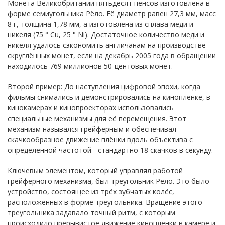
Монета Великобритании пятьдесят пенсов изготовлена в
форме семиугольника Рёло. Её диаметр равен 27,3 мм, масс
8 г, толщина 1,78 мм, а изготовлена из сплава меди и
никеля (75 ° Cu, 25 ° Ni). Достаточное количество меди и
никеля удалось сэкономить англичанам на производстве
скруглённых монет, если на декабрь 2005 года в обращении
находилось 769 миллионов 50-центовых монет.
Второй пример: До наступления цифровой эпохи, когда
фильмы снимались и демонстрировались на киноплёнке, в
кинокамерах и кинопроекторах использовались
специальные механизмы для её перемещения. Этот
механизм назывался грейферным и обеспечивал
скачкообразное движение плёнки вдоль объектива с
определённой частотой - стандартно 18 скачков в секунду.
Ключевым элементом, который управлял работой
грейферного механизма, был треугольник Рело. Это было
устройство, состоящее из трёх зубчатых колёс,
расположенных в форме треугольника. Вращение этого
треугольника задавало точный ритм, с которым
происходило прерывистое движение киноплёнки в камере и