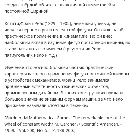
создав твёрдый объект с аналогичной симметрией и
постоянной шириной.
Кстати,Франц Рёло́(1829—1905), немецкий учёный, не
являлся первооткрывателем этой фигуры. Он лишь нашёл
практическое применение в кинематике. Но он внес
наибольший вклад в изучение фигур постоянной ширины, их
стали называть его именем (треугольник Рело,
пятиугольник Рело и т.д.)
Изучение это носило большей частью практический
характер и касалось применения фигур постоянной ширины
в устройствах механизмов. Франц Рело занимался
проблемами эстетичность технических объектов,
промышленным дизайном. В своих конструкциях придавал
большое значение внешним формам машин, за что Рело
при жизни называли «поэтом в технике»
[Gardner, M.Mathematical Games: The remarkable lore of the
wheel of constant width/ M. Gardner // Scientific American. -
1959. - Vol. 200, No. 5. - P. 188-200.]