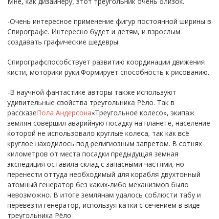
Мне, как дизайнеру, этот треугольник очень близок.
-Очень интересное применение фигур постоянной ширины в
Спирографе. Интересно будет и детям, и взрослым
создавать графические шедевры.
Спирографспособствует развитию координации движения
кисти, моторики руки.Формирует способность к рисованию.
-В научной фантастике авторы также используют
удивительные свойства треугольника Рёло. Так в
рассказе
Пола Андерсона
«Треугольное колесо», экипаж
землян совершил аварийную посадку на планете, население
которой не использовало круглые колеса, так как всё
круглое находилось под религиозным запретом. В сотнях
километров от места посадки предыдущая земная
экспедиция оставила склад с запасными частями, но
перенести оттуда необходимый для корабля двухтонный
атомный генератор без каких-либо механизмов было
невозможно. В итоге землянам удалось соблюсти табу и
перевезти генератор, используя катки с сечением в виде
треугольника Рёло.