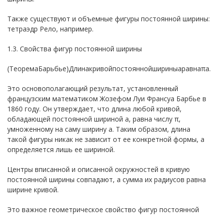
Также существуют и объемные фигуры постоянной ширины:
тетраэдр Рело, например.
1.3. Свойства фигур постоянной ширины
(ТеоремаБарьбье)Длинакривойпостояннойшириныaравнаπa.
Это основополагающий результат, установленный
французским математиком Жозефом Луи Франсуа Барбье в
1860 году. Он утверждает, что длина любой кривой,
обладающей постоянной шириной a, равна числу π,
умноженному на саму ширину a. Таким образом, длина
такой фигуры никак не зависит от ее конкретной формы, а
определяется лишь ее шириной.
Центры вписанной и описанной окружностей в кривую
постоянной ширины совпадают, а сумма их радиусов равна
ширине кривой.
Это важное геометрическое свойство фигур постоянной