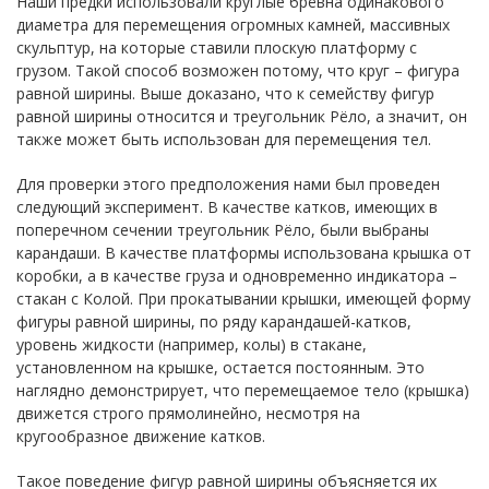
Наши предки использовали круглые брёвна одинакового
диаметра для перемещения огромных камней, массивных
скульптур, на которые ставили плоскую платформу с
грузом. Такой способ возможен потому, что круг – фигура
равной ширины. Выше доказано, что к семейству фигур
равной ширины относится и треугольник Рёло, а значит, он
также может быть использован для перемещения тел.
Для проверки этого предположения нами был проведен
следующий эксперимент. В качестве катков, имеющих в
поперечном сечении треугольник Рёло, были выбраны
карандаши. В качестве платформы использована крышка от
коробки, а в качестве груза и одновременно индикатора –
стакан с Колой. При прокатывании крышки, имеющей форму
фигуры равной ширины, по ряду карандашей-катков,
уровень жидкости (например, колы) в стакане,
установленном на крышке, остается постоянным. Это
наглядно демонстрирует, что перемещаемое тело (крышка)
движется строго прямолинейно, несмотря на
кругообразное движение катков.
Такое поведение фигур равной ширины объясняется их