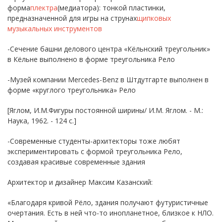
форма
плектра
(медиатора): тонкой пластинки,
предназначенной для игры на струнах
щипковых
музыкальных инструментов
-Сечение башни делового центра «Кёльнский треугольник»
в Кёльне выполнено в форме треугольника Рело
-Музей компании Mercedes-Benz в Штдутгарте выполнен в
форме «круглого треугольника» Рело
[Яглом, И.М.Фигуры постоянной ширины/ И.М. Яглом. - М.:
Наука, 1962. - 124 с.]
-Современные студенты-архитекторы тоже любят
экспериментировать с формой треугольника Рело,
создавая красивые современные здания
Архитектор и дизайнер Максим Казанский:
«Благодаря кривой Рёло, здания получают футуристичные
очертания. Есть в ней что-то инопланетное, близкое к НЛО.