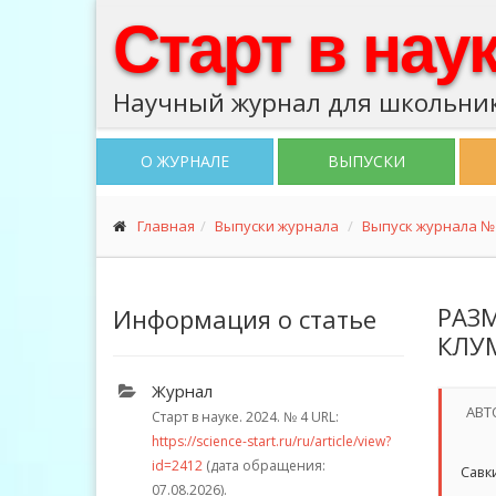
Старт в нау
Научный журнал для школьник
О ЖУРНАЛЕ
ВЫПУСКИ
Главная
Выпуски журнала
Выпуск журнала № 
РАЗ
Информация о статье
КЛУ
Журнал
АВТ
Старт в науке. 2024.
№ 4
URL:
https://science-start.ru/ru/article/view?
id=2412
(дата обращения:
Савки
07.08.2026).