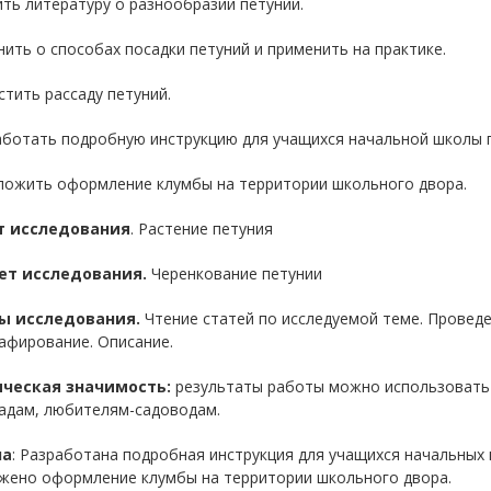
ить литературу о разнообразии петуний.
нить о способах посадки петуний и применить на практике.
стить рассаду петуний.
аботать подробную инструкцию для учащихся начальной школы 
дложить оформление клумбы на территории школьного двора.
т исследования
. Растение петуния
т исследования.
Черенкование петунии
ы исследования.
Чтение статей по исследуемой теме. Проведе
афирование. Описание.
ческая значимость:
результаты работы можно использовать н
адам, любителям-садоводам.
на
: Разработана подробная инструкция для учащихся начальных 
жено оформление клумбы на территории школьного двора.