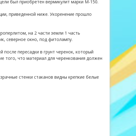
 цели был приобретен вермикулит марки М-150.
ции, приведенной ниже. Укоренение прошло
роперлитом, на 2 части земли 1 часть
ик, северное окно, под фитолампу.
й после пересадки в грунт черенок, который
ие того, что материал для черенкования должен
озрачные стенки стаканов видны крепкие белые