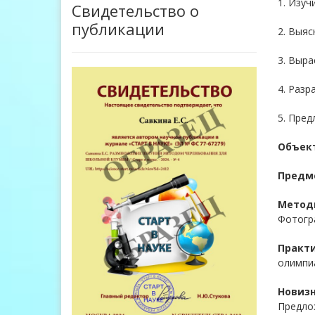
1. Изуч
Свидетельство о
публикации
2. Выяс
3. Выра
4. Разр
5. Пре
Объек
Предме
Метод
Фотогр
Практи
олимпи
Новиз
Предло