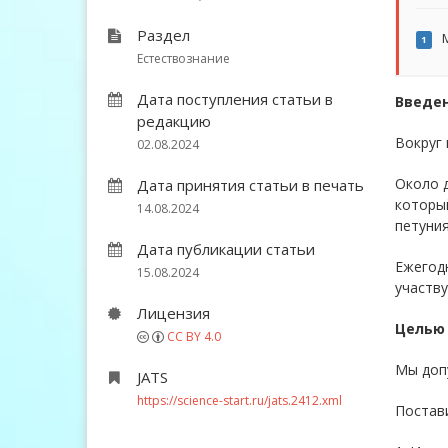
Раздел
М
1
Естествознание
Дата поступления статьи в
Введе
редакцию
Вокруг 
02.08.2024
Около д
Дата принятия статьи в печать
который
14.08.2024
петуния
Дата публикации статьи
Ежегод
15.08.2024
участву
Лицензия
Целью
CC BY 4.0
Мы доп
JATS
https://science-start.ru/jats.2412.xml
Постав