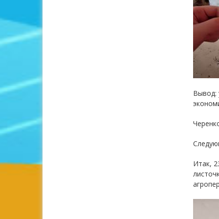
Вывод: 
эконом
Черенко
Следую
Итак, 2
листочк
агропер