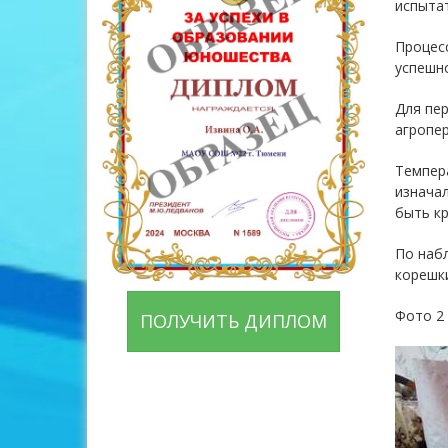
испытат
Процес
успешно
Для пер
агропер
Темпера
изначал
быть кр
По набл
корешки
Фото 2
ПОЛУЧИТЬ ДИПЛОМ