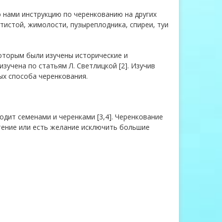
 нами инструкцию по черенкованию на других
тистой, жимолости, пузыреплодника, спиреи, туи
которым были изучены исторические и
зучена по статьям Л. Светлицкой [2]. Изучив
ых способа черенкования.
дит семенами и черенками [3,4]. Черенкование
тение или есть желание исключить большие