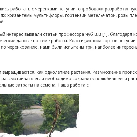
ись работать с черенками петунии, опробовали разработанную
ях: хризантемы мультифлоры, гортензии метельчатой, розы пле
й.
й интерес вызвали статьи профессора Чуб В.В [1], благодаря 
ческие данные по теме работы. Классификация сортов петунии и
по черенкованию, нами были испытаны три, наиболее интересн
 выращиваются, как однолетние растения. Размножение происхо
т рассматривать если необходимо сохранить полюбившееся рас
льные затраты на семена. Наша работа с