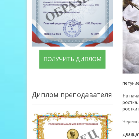
ПОЛУЧИТЬ ДИПЛОМ
петуние
Диплом преподавателя
На нача
ростка.
ростки 
Черенко
Двадцат