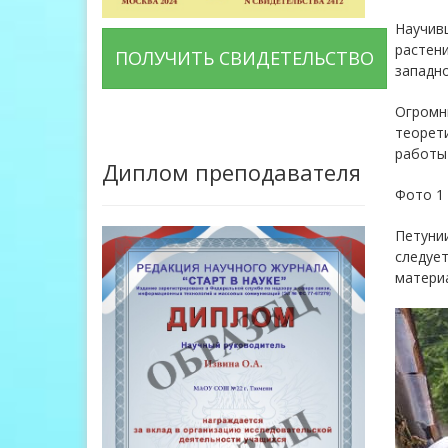
Научивш
растени
ПОЛУЧИТЬ СВИДЕТЕЛЬСТВО
западно
Огромны
теорети
работы 
Диплом преподавателя
Фото 1
Петунии
следуе
материа