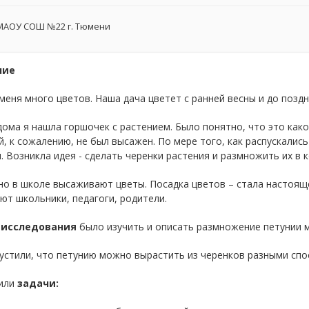
АОУ СОШ №22 г. Тюмени
ние
меня много цветов. Наша дача цветет с ранней весны и до поздн
ома я нашла горшочек с растением. Было понятно, что это како
, к сожалению, не был высажен. По мере того, как распускались
. Возникла идея - сделать черенки растения и размножить их в
но в школе высаживают цветы. Посадка цветов – стала настоящ
ют школьники, педагоги, родители.
 исследования
было изучить и описать размножение петунии 
устили, что петунию можно вырастить из черенков разными спо
или
задачи: