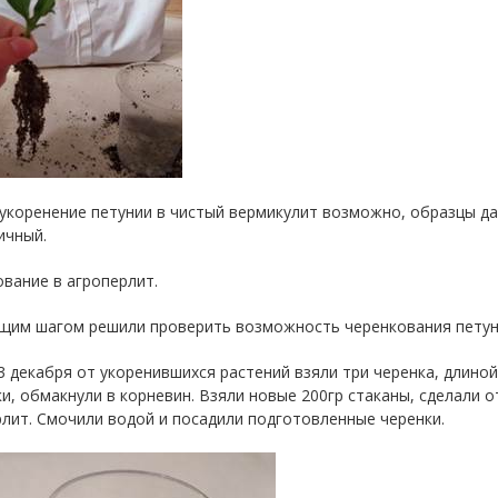
укоренение петунии в чистый вермикулит возможно, образцы да
ичный.
вание в агроперлит.
щим шагом решили проверить возможность черенкования петуни
3 декабря от укоренившихся растений взяли три черенка, длиной
и, обмакнули в корневин. Взяли новые 200гр стаканы, сделали о
лит. Смочили водой и посадили подготовленные черенки.