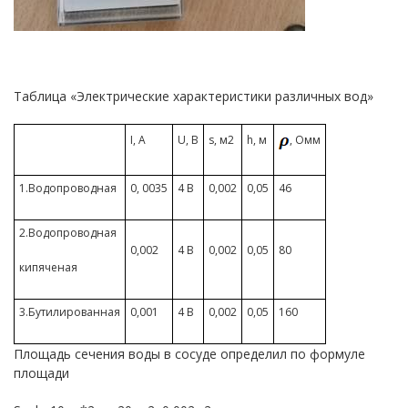
Таблица «Электрические характеристики различных вод»
, Омм
I, А
U, В
s, м2
h, м
1.Водопроводная
0, 0035
4 В
0,002
0,05
46
2.Водопроводная
0,002
4 В
0,002
0,05
80
кипяченая
3.Бутилированная
0,001
4 В
0,002
0,05
160
Площадь сечения воды в сосуде определил по формуле
площади