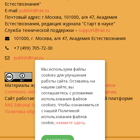
Естествознания"
E-mail:
publish@rae.ru
Почтовый адрес: г.Москва, 101000, а/я 47, Академия
Естествознания, редакция журнала "Старт в науке"
Служба технической поддержки –
support@rae.ru
101000, г. Москва, а/я 47, Академия Естествознания
+7 (499) 705-72-30
publish@rae.ru
Мы используем файлы
cookies для улучшения
работы сайта. Оставаясь на
Материалы журнала доступны по
лицензии Creative
нашем сайте, вы
Commons «Attribution» («Атрибуция») 4.0 Всемирная
.
соглашаетесь с условиями
Сайт работает на универсальной издательской платформе
использования файлов
cookies. Чтобы ознакомиться
RAE Editorial System
с нашей Политикой
Политика обработки персональных данных
использования файлов
cookie,
нажмите здесь
.