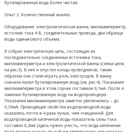
бутилированная вода более чистая.
Опыт 2. Количественный анализ.
Оборудование: электролитическая ванна, миллиамперметр,
источник тока 4 В, соединительные провода, два образца
воды одинакового объема.
Я собрал электрическую цепь, состоящую из
последовательно соединенных источника тока,
миллиамперметра и электролитической ванны (схема цепи
на рис.3). В неё я опустил концы проводников, таким
образом они стали играть роль электродов. В ванну
сначала налил бутилированную воду (см. рис.4). Показания
миллиамперметра в этом случае составили 0,1мА. После я
заменил бутилированную воду на водопроводную.
Показания миллиамперметра заметно увеличились – до
0,35мА. Проводящие свойства водопроводной воды
оказались почти в 4 раза лучше, чем очищенной. Для
водопроводной кипяченой воды показатель силы тока
составил 0,2мА (здесь нужно учесть, что вода кипяченая
вода должна остыть до той же температуры для чистоты