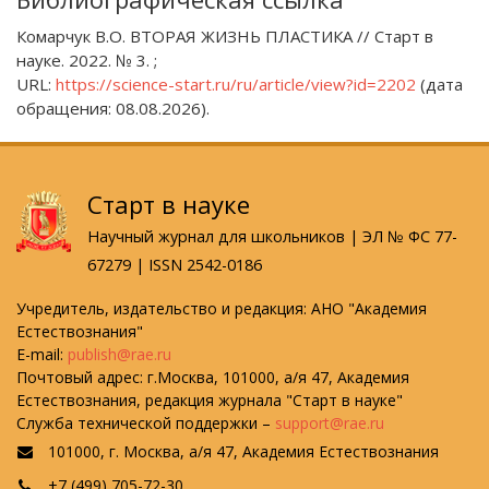
Комарчук В.О. ВТОРАЯ ЖИЗНЬ ПЛАСТИКА // Старт в
науке. 2022. № 3. ;
URL:
https://science-start.ru/ru/article/view?id=2202
(дата
обращения: 08.08.2026).
Старт в науке
Научный журнал для школьников | ЭЛ № ФС 77-
67279 | ISSN 2542-0186
Учредитель, издательство и редакция: АНО "Академия
Естествознания"
E-mail:
publish@rae.ru
Почтовый адрес: г.Москва, 101000, а/я 47, Академия
Естествознания, редакция журнала "Старт в науке"
Служба технической поддержки –
support@rae.ru
101000, г. Москва, а/я 47, Академия Естествознания
+7 (499) 705-72-30