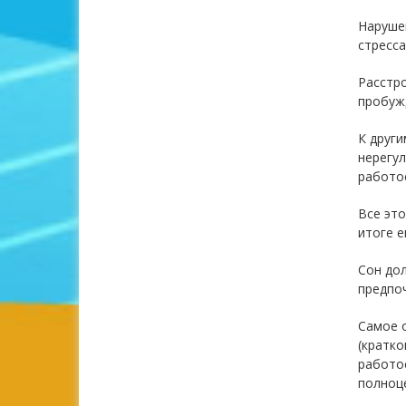
Нарушен
стресса
Расстро
пробуж
К други
нерегул
работо
Все это
итоге е
Сон до
предпо
Самое о
(кратко
работос
полноц