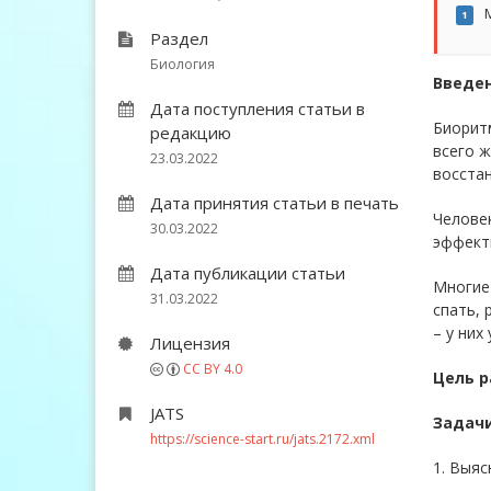
М
1
Раздел
Биология
Введе
Дата поступления статьи в
Биорит
редакцию
всего ж
23.03.2022
восста
Дата принятия статьи в печать
Человек
30.03.2022
эффекти
Дата публикации статьи
Многие 
31.03.2022
спать, 
– у них
Лицензия
CC BY 4.0
Цель р
JATS
Задачи
https://science-start.ru/jats.2172.xml
1. Выяс