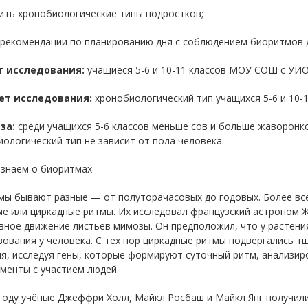
ить хронобиологические типы подростков;
 рекомендации по планированию дня с соблюдением биоритмов 
 исследования:
учащиеся 5-6 и 10-11 классов МОУ СОШ с УИ
т исследования:
хронобиологический тип учащихся 5-6 и 10
за:
среди учащихся 5-6 классов меньше сов и больше жаворонко
ологический тип не зависит от пола человека.
 знаем о биоритмах
мы бывают разные — от полуторачасовых до годовых. Более вс
е или циркадные ритмы. Их исследовал французский астроном Жа
ное движение листьев мимозы. Он предположил, что у растения
ования у человека. С тех пор циркадные ритмы подвергались т
я, исследуя гены, которые формируют суточный ритм, анализир
менты с участием людей.
 году учёные Джеффри Холл, Майкл Росбаш и Майкл Янг получил