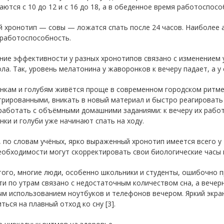
ются с 10 до 12 и с 16 до 18, а в обеденное время работоспосо
 хронотип — совы — ложатся спать после 24 часов. Наиболее ак
 работоспособность.
ние эффективности у разных хронотипов связано с изменением 
ла. Так, уровень мелатонина у жаворонков к вечеру падает, а у 
нкам и голубям живётся проще в современном городском ритме
рированными, вникать в новый материал и быстро реагировать 
аботать с объёмными домашними заданиями: к вечеру их работ
ки и голуби уже начинают спать на ходу.
 по словам учёных, ярко выраженный хронотип имеется всего у
еобходимости могут скорректировать свои биологические часы 
ого, многие люди, особенно школьники и студенты, ошибочно п
и по утрам связано с недостаточным количеством сна, а вечер
ым использованием ноутбуков и телефонов вечером. Яркий экр
ться на плавный отход ко сну [3].