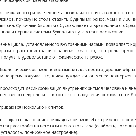
е циркадных ритмов на здоровье
ие циркадного ритма человека позволило понять важность свое
сняет, почему не стоит ставить будильник ранее, чем на 7:30, 
ия сна. Суточный биоритм обуславливает и вред ночного образ
нная и нервная системы буквально путаются в расписании.
ние цикла, установленного внутренними часами, позволяет: н
вратить расстройства пищеварения; взять под контроль гормон
 получать удовольствие от физических нагрузок.
биологических ритмов подсказывает, как вести здоровый образ 
зм вовремя получает то, в чем нуждается, он менее подвержен
происходит десинхронизация внутренних ритмов человека и вне
щественно неврологи — в контексте нарушения режима сна и бо
риваются несколько их типов.
 — «рассогласование» циркадных ритмов. Из-за резкого переме
тся расстройства вегетативного характера (слабость, головна
 усталость, пониженное настроение).