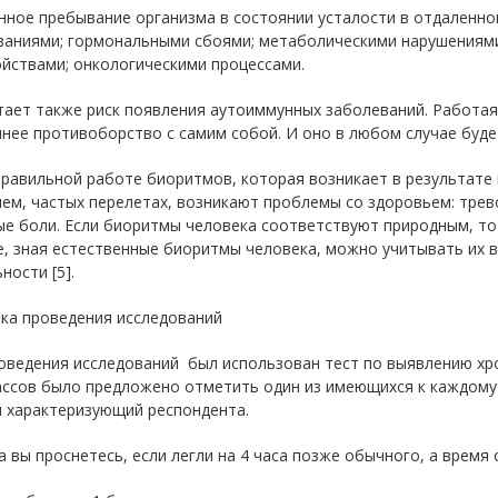
ное пребывание организма в состоянии усталости в отдаленно
ваниями; гормональными сбоями; метаболическими нарушениями
йствами; онкологическими процессами.
ает также риск появления аутоиммунных заболеваний. Работая 
нее противоборство с самим собой. И оно в любом случае буде
равильной работе биоритмов, которая возникает в результате
ем, частых перелетах, возникают проблемы со здоровьем: трев
е боли. Если биоритмы человека соответствуют природным, то 
, зная естественные биоритмы человека, можно учитывать их в
ности [5].
ка проведения исследований
ведения исследований был использован тест по выявлению хрон
лассов было предложено отметить один из имеющихся к каждому
и характеризующий респондента.
а вы проснетесь, если легли на 4 часа позже обычного, а время