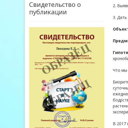
Свидетельство о
2. Выяв
публикации
3. Дать
Объект
Предме
Гипоте
хроноби
Что мы
Биорит
суточны
ежеднев
бодрств
растени
экспери
В 2017