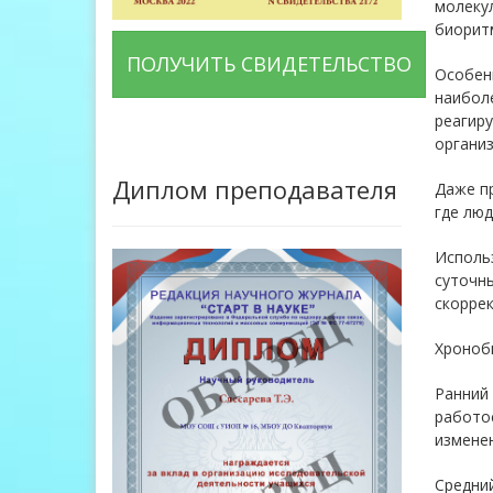
молеку
биорит
ПОЛУЧИТЬ СВИДЕТЕЛЬСТВО
Особен
наиболе
реагиру
организ
Диплом преподавателя
Даже пр
где люд
Использ
суточны
скоррек
Хроноб
Ранний
работос
изменен
Средний