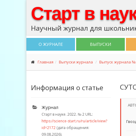
Старт в нау
Научный журнал для школьник
О ЖУРНАЛЕ
ВЫПУСКИ
Главная
Выпуски журнала
Выпуск журнала № 
СУТ
Информация о статье
АВТ
Журнал
Старт в науке. 2022.
№ 2
URL:
https://science-start.ru/ru/article/view?
Гвоз
id=2172
(дата обращения:
09.08.2026).