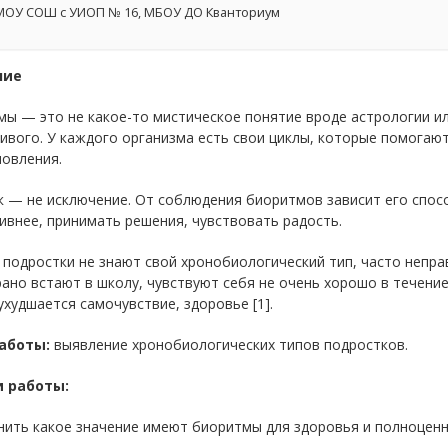
ОУ СОШ с УИОП № 16, МБОУ ДО Кванториум
ние
мы — это не какое-то мистическое понятие вроде астрологии и
ивого. У каждого организма есть свои циклы, которые помогаю
новления.
 — не исключение. От соблюдения биоритмов зависит его спос
внее, принимать решения, чувствовать радость.
подростки не знают свой хронобиологический тип, часто непра
рано встают в школу, чувствуют себя не очень хорошо в течени
 ухудшается самочувствие, здоровье [1].
аботы:
выявление хронобиологических типов подростков.
 работы: ­
нить какое значение имеют биоритмы для здоровья и полноценн