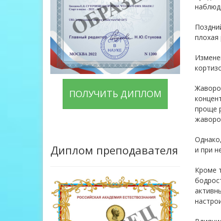
наблюда
Поздний
плохая
Измене
кортизо
Жаворо
ПОЛУЧИТЬ ДИПЛОМ
концент
проще р
жаворон
Однако,
Диплом преподавателя
и при н
Кроме т
бодрост
активн
настрои