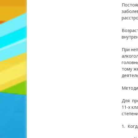
Постоян
заболе
расстро
Возраст
внутрен
При неп
алкогол
головны
тому же
деятель
Методи
Для про
11-х к
степен
1. Когд