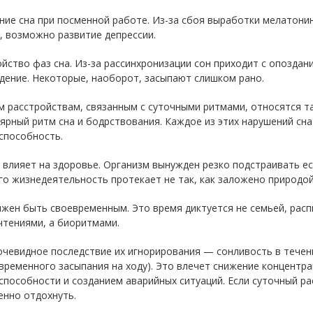
ие сна при посменной работе. Из-за сбоя выработки мелатони
, возможно развитие депрессии.
йство фаз сна. Из-за рассинхронизации сон приходит с опоздан
дение. Некоторые, наоборот, засыпают слишком рано.
м расстройствам, связанным с суточными ритмами, относятся т
ярный ритм сна и бодрствования. Каждое из этих нарушений сн
способность.
 влияет на здоровье. Организм вынужден резко подстраивать е
го жизнедеятельность протекает не так, как заложено природой 
лжен быть своевременным. Это время диктуется не семьей, рас
чтениями, а биоритмами.
чевидное последствие их игнорирования — сонливость в течени
временного засыпания на ходу). Это влечет снижение концентр
пособности и созданием аварийных ситуаций. Если суточный ра
енно отдохнуть.