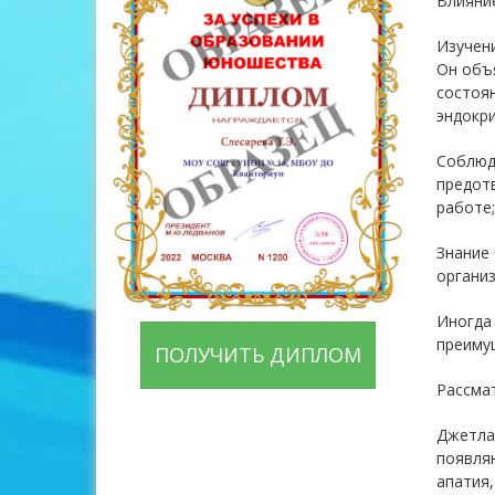
Влияни
Изучен
Он объя
состоян
эндокри
Соблюде
предот
работе;
Знание 
органи
Иногда 
преиму
ПОЛУЧИТЬ ДИПЛОМ
Рассмат
Джетлаг
появляю
апатия,