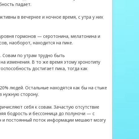
бность падает.
тивны в вечернее и ночное время, с утра у них
уровня гормонов — серотонина, мелатонина и
сов, наоборот, находится на пике.
. Совам по утрам трудно быть
на изменения. В то же время этому хронотипу
оспособность достигает пика, тогда как
 20% людей. Остальные находятся как бы на стыке
в нужную сторону.
ричисляют себя к совам. Зачастую отсутствие
няя бодрость и бессонница до полуночи — с
ан и постоянный поток информации мешают мозгу