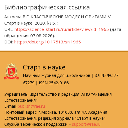
Библиографическая ссылка
Антоева В.Г. КЛАССИЧЕСКИЕ МОДЕЛИ ОРИГАМИ //
Старт в науке. 2020. № 5. ;
URL:
https://science-start.ru/ru/article/view?id=1965
(дата
обращения: 07.08.2026).
DOI:
https://doi.org/10.17513/sn.1965
Старт в науке
Научный журнал для школьников | ЭЛ № ФС 77-
67279 | ISSN 2542-0186
Учредитель, издательство и редакция: АНО "Академия
Естествознания"
E-mail:
publish@rae.ru
Почтовый адрес: г.Москва, 101000, а/я 47, Академия
Естествознания, редакция журнала "Старт в науке"
Служба технической поддержки –
support@rae.ru