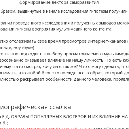
формирование вектора саморазвития
бразом, выдвинутые в начале исследования гипотезы получили
овании проведенного исследования и полученных выводов мож
овании гигиены восприятия мультимедийного контента:
етко отслеживать свое время просмотров интернет-каналов 
йпаде, ноутбуке)
сознанно подходить к выбору просматриваемого мультимедиа
еосознанно оказывает влияние на нашу личность. То есть ка
очему я это смотрю, хочу ли я так же? Что я могу сделать, чт
онимать, что любой блог это прежде всего образ, который д
олностью раскрывает особенности данного человека, проявл
иографическая ссылка
а Е.Д. ОБРАЗЫ ПОПУЛЯРНЫХ БЛОГЕРОВ И ИХ ВЛИЯНИЕ НА 
 6. ;