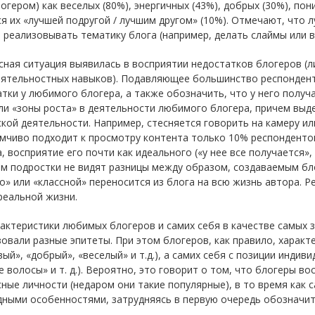
огером) как веселых (80%), энергичных (43%), добрых (30%), по
я их «лучшей подругой / лучшим другом» (10%). Отмечают, что л
 реализовывать тематику блога (например, делать слаймы или в
ная ситуация выявилась в восприятии недостатков блогеров (л
еятельностных навыков). Подавляющее большинство респонденто
тки у любимого блогера, а также обозначить, что у него получа
ли «зоны роста» в деятельности любимого блогера, причем выд
кой деятельности. Например, стесняется говорить на камеру ил
мчиво подходит к просмотру контента только 10% респонденто
, восприятие его почти как идеального («у нее все получается», «
м подростки не видят разницы между образом, создаваемым бло
о» или «классной» переносится из блога на всю жизнь автора. Р
реальной жизни.
актеристики любимых блогеров и самих себя в качестве самых
овали разные эпитеты. При этом блогеров, как правило, харак
вый», «добрый», «веселый» и т.д.), а самих себя с позиции индив
 волосы» и т. д.). Вероятно, это говорит о том, что блогеры в
ные личности (недаром они такие популярные), в то время как
ными особенностями, затрудняясь в первую очередь обозначит