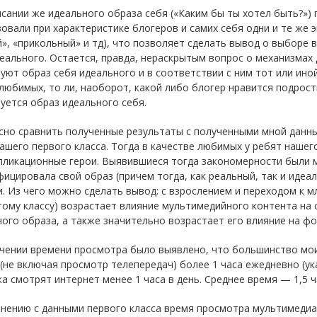
сании же идеального образа себя («Каким бы ты хотел быть?»)
овали при характеристике блогеров и самих себя одни и те же 
», «прикольный» и тд), что позволяет сделать вывод о выборе 
еального. Остается, правда, нераскрытым вопрос о механизмах
ют образ себя идеального и в соответствии с ним тот или иной
любимых, то ли, наоборот, какой либо блогер нравится подрост
уется образ идеального себя.
сно сравнить полученные результаты с полученными мной данны
ашего первого класса. Тогда в качестве любимых у ребят нашег
пликационные герои. Выявившиеся тогда закономерности были 
ицировала свой образ (причем тогда, как реальный, так и иде
. Из чего можно сделать вывод: с взрослением и переходом к м
тому классу) возрастает влияние мультимедийного контента на
ого образа, а также значительно возрастает его влияние на ф
учении времени просмотра было выявлено, что большинство мои
(не включая просмотр телепередач) более 1 часа ежедневно (ука
а смотрят интернет менее 1 часа в день. Среднее время — 1,5 ча
нению с данными первого класса время просмотра мультимедиа