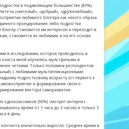
 подростки в подавляющем большинстве (83%)
эпитеты («веселый», «добрый», «дружелюбный»,
восприятии любимого блогера как некого образа
 данного проецирования: либо подростки
 блогер становится им интересен и переходит в
кам, становится их любимым, и на его основе
ми в исследовании, которое проводилось в
о класса мной изучались мультфильмы и
менее четкими. Только половина респондентов
альный) с любимыми мультипликационными
ладшему подростковому возрасту (от первого к
 самовосприятие и формирование своего
ормирование вектора саморазвития.
х одноклассников (90%) смотрит интернет-
зывалось время от 1 часа до 3 часов) и только 3
са в день.
 контента значительно выросло. Среднее время в