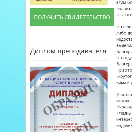
этим бл
являетс
а также
ПОЛУЧИТЬ СВИДЕТЕЛЬСТВО
Интерес
либо д
недоста
выдели
Диплом преподавателя
блогерс
что вду
блогера
При это
«крутог
ним» в 
Для хар
использ
(«краси
«темные
интерес
индивид