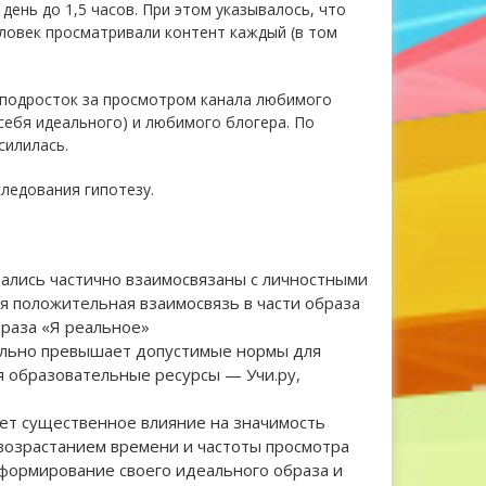
день до 1,5 часов. При этом указывалось, что
еловек просматривали контент каждый (в том
 подросток за просмотром канала любимого
себя идеального) и любимого блогера. По
силилась.
ледования гипотезу.
ались частично взаимосвязаны с личностными
я положительная взаимосвязь в части образа
браза «Я реальное»
ельно превышает допустимые нормы для
ая образовательные ресурсы — Учи.ру,
ет существенное влияние на значимость
возрастанием времени и частоты просмотра
формирование своего идеального образа и