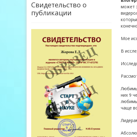
Блогер
Свидетельство о
может з
публикации
видерол
который
конечно
Мое исс
В иссле
Исслед
Рассмо
Любимый
них 9 ч
любимы
чаще вс
Лидерам
Абсолю