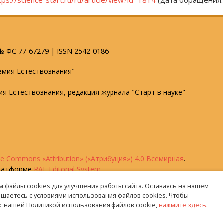
tps://science-start.ru/ru/article/view?id=1814
(дата обращения: 
 ФС 77-67279 | ISSN 2542-0186
емия Естествознания"
мия Естествознания, редакция журнала "Старт в науке"
ve Commons «Attribution» («Атрибуция») 4.0 Всемирная
.
платформе
RAE Editorial System
 файлы cookies для улучшения работы сайта. Оставаясь на нашем
лашаетесь с условиями использования файлов cookies. Чтобы
с нашей Политикой использования файлов cookie,
нажмите здесь
.