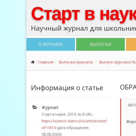
Старт в нау
Научный журнал для школьник
О ЖУРНАЛЕ
ВЫПУСКИ
Главная
Выпуски журнала
Выпуск журнала № 
ОБР
Информация о статье
АВТ
Журнал
Старт в науке. 2019.
№ 6
URL:
https://science-start.ru/ru/article/view?
Жоро
id=1814
(дата обращения:
08.08.2026).