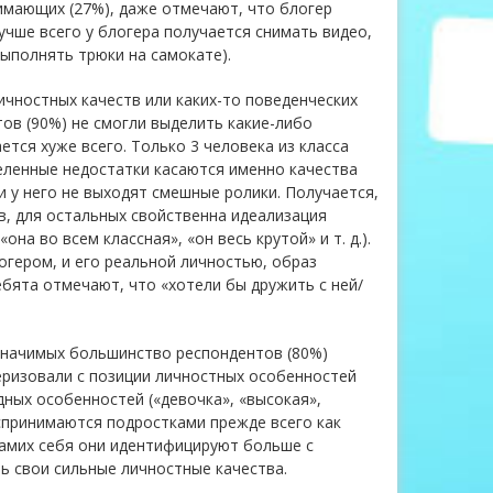
нимающих (27%), даже отмечают, что блогер
учше всего у блогера получается снимать видео,
ыполнять трюки на самокате).
ичностных качеств или каких-то поведенческих
в (90%) не смогли выделить какие-либо
ется хуже всего. Только 3 человека из класса
еленные недостатки касаются именно качества
и у него не выходят смешные ролики. Получается,
в, для остальных свойственна идеализация
она во всем классная», «он весь крутой» и т. д.).
гером, и его реальной личностью, образ
ебята отмечают, что «хотели бы дружить с ней/
 значимых большинство респондентов (80%)
теризовали с позиции личностных особенностей
идных особенностей («девочка», «высокая»,
оспринимаются подростками прежде всего как
 самих себя они идентифицируют больше с
ь свои сильные личностные качества.