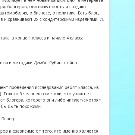
о публикует в нем новые записи. Блог в интернете
рд. блогеров, они пишут посты и создают
автомобилях, о бизнесе, о политике. Есть блог,
в и сравнивают их с кондитерскими изделиями. И,
па: в конце 1 класса и начале 4 класса.
еты и методики Дембо-Рубинштейна.
мент проведения исследования ребят класса, из
). Только 5 человек отметили, что у них нет
ют блогера, которого они либо читают/смотрят
ли бы быть похожими.
 Перец.
ов (независимо от того, кто именно является