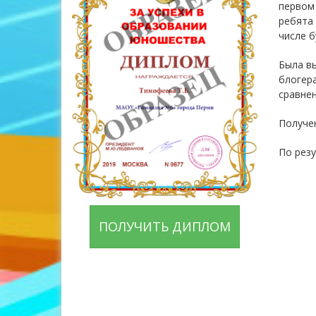
первом 
ребята 
числе б
Была в
блогера
сравнен
Получе
По рез
ПОЛУЧИТЬ ДИПЛОМ