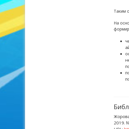
Таким о
На осн
формир
ч
а
о
н
п
п
п
Библ
Жоров
2019. №