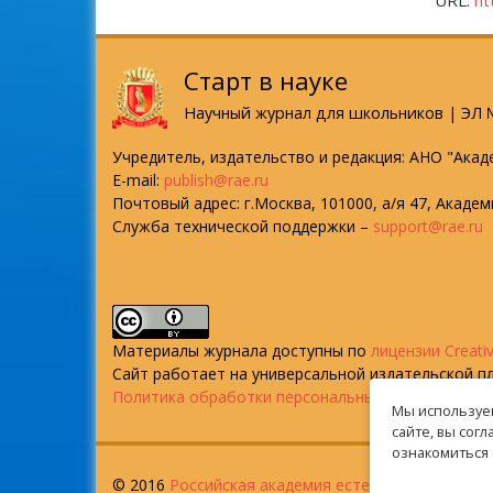
URL:
ht
Старт в науке
Научный журнал для школьников | ЭЛ №
Учредитель, издательство и редакция: АНО "Акад
E-mail:
publish@rae.ru
Почтовый адрес: г.Москва, 101000, а/я 47, Акаде
Служба технической поддержки –
support@rae.ru
Материалы журнала доступны по
лицензии Creati
Сайт работает на универсальной издательской 
Политика обработки персональных данных
Мы используем
сайте, вы сог
ознакомиться 
© 2016
Российская академия естествознания