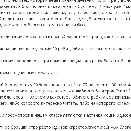
- это человек, который ведет онлайн-дневник, "блог", регулярн
авести любой человек и писать на любую тему. В мире уже 2 мл
ики о себе и своем стиле жизни, о путешествиях, о красоте, об 
 ведется от лица камня. А есть блог, где публикуют фото щенко
, множество блогов о том, как вести блог.
ледование носило лонгитюдный характер и проводилось в два эта
довании приняло участие 30 ребят, обучающихся в моем классе.
ование проводилось при помощи специально разработанной анк
трим полученные результаты.
 блогер есть у 90 % респондентов (это 27 человек из 30 на мо
еловек написали, что у них несколько любимых блогеров (2 или 3
х блогеров). При этом в качестве любимого ребята воспринима
его, либо которого интересно читать, либо на которого хоте
и просмотров в нашем классе являются Настенка Кош и Эдисон
тное большинство респондентов характеризуют любимых блогер