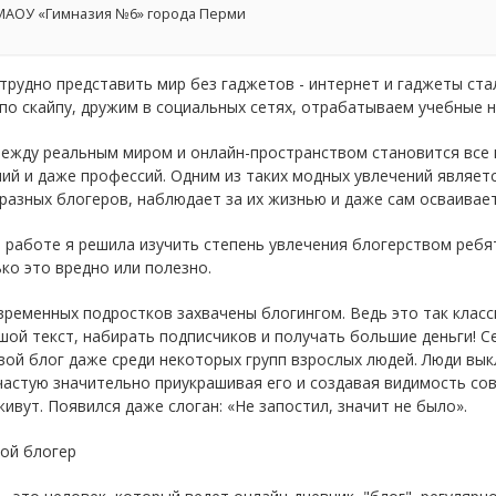
АОУ «Гимназия №6» города Перми
 трудно представить мир без гаджетов - интернет и гаджеты с
по скайпу, дружим в социальных сетях, отрабатываем учебные на
между реальным миром и онлайн-пространством становится все 
ий и даже профессий. Одним из таких модных увлечений являетс
разных блогеров, наблюдает за их жизнью и даже сам осваивае
 работе я решила изучить степень увлечения блогерством ребят
ко это вредно или полезно.
ременных подростков захвачены блогингом. Ведь это так класс
ой текст, набирать подписчиков и получать большие деньги! С
вой блог даже среди некоторых групп взрослых людей. Люди в
частую значительно приукрашивая его и создавая видимость сов
ивут. Появился даже слоган: «Не запостил, значит не было».
ой блогер