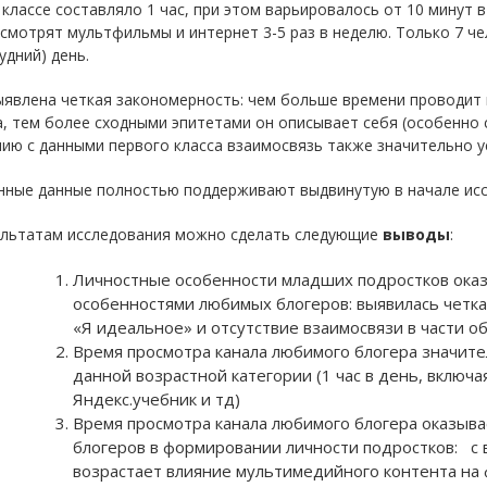
классе составляло 1 час, при этом варьировалось от 10 минут в 
смотрят мультфильмы и интернет 3-5 раз в неделю. Только 7 ч
удний) день.
ыявлена четкая закономерность: чем больше времени проводит
, тем более сходными эпитетами он описывает себя (особенно 
ию с данными первого класса взаимосвязь также значительно у
нные данные полностью поддерживают выдвинутую в начале исс
ультатам исследования можно сделать следующие
выводы
:
Личностные особенности младших подростков оказ
особенностями любимых блогеров: выявилась четка
«Я идеальное» и отсутствие взаимосвязи в части о
Время просмотра канала любимого блогера значит
данной возрастной категории (1 час в день, включ
Яндекс.учебник и тд)
Время просмотра канала любимого блогера оказыва
блогеров в формировании личности подростков: с 
возрастает влияние мультимедийного контента на 