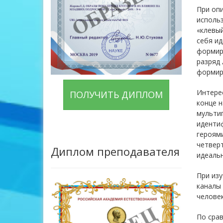
При опи
использ
«клевый
себя ид
формиру
разряд 
формир
Интере
ПОЛУЧИТЬ ДИПЛОМ
конце н
мульти
идентиф
героями
четвер
Диплом преподавателя
идеальн
При из
каналы 
человек
По срав