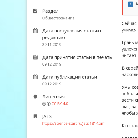
М
1
Раздел
Обществознание
Сейчас
учимся 
Дата поступления статьи в
редакцию
Грань 
29.11.2019
увлечен
читает 
Дата принятия статьи в печать
09.12.2019
В своей
насколь
Дата публикации статьи
09.12.2019
Умы сов
небольш
Лицензия
вести с
CC BY 4.0
шаг, за
якобы ж
JATS
https://science-start.ru/jats.1814.xml
Кто так