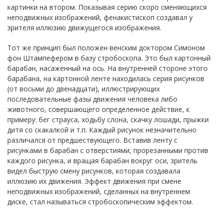
картинки на втором. Показывая серию скоро сменяющихся
неподвижных изображений, фенакистископ создавал у
зрителя иллюзию движущегося изображения.
Тот же принцип был положен венским доктором Симоном
фон Штампефером в базу стробоскопа. Это был картонный
барабан, насаженный на ось. На внутренней стороне этого
барабана, на картонной ленте находилась серия рисунков
(от восьми до двенадцати), иллюстрирующих
последовательные фазы движения человека либо
животного, совершающего определенное действие, к
примеру: бег страуса, ходьбу слона, скачку лошади, прыжки
дитя со скакалкой и т.п. Каждый рисунок незначительно
различался от предшествующего. Вставив ленту с
рисунками в барабан с отверстиями, прорезанными против
каждого рисунка, и вращая барабан вокруг оси, зритель
видел быструю смену рисунков, которая создавала
иллюзию их движения. Эффект движения при смене
неподвижных изображений, сделанных на внутреннем
диске, стал называться стробоскопическим эффектом.