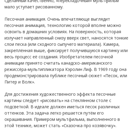
сделанный качественно, «перекладочный» мультфильм
мало уступает рисованному.
Песочная анимация. Очень впечатляюще выглядит
песочная анимация, технологию которой вполне можно
освоить в домашних условиях. На поверхность, которая
излучает направленный снизу вверх свет, наносятся тонкие
слои песка (или сходного сыпучего материала). Камера,
закреплённая выше, фиксирует получившуюся картинку или
весь процесс её создания. Изобретателем песочной
анимации принято считать канадско-американского
режиссёра-мультипликатора Кэролин Лиф. В 1969 году она
продемонстрировала публике песочный сюжет «Песок, или
Питер и Волк».
Для достижения художественного эффекта песочные
картины следует «рисовать» на стеклянном столе с
подсветкой. В идеале должен иметься песок различных
оттенков. Эта задача легко решается путём его
окрашивания. Примером мультфильма, выполненного в
этой технике, может стать «Сказочка про козявочку».