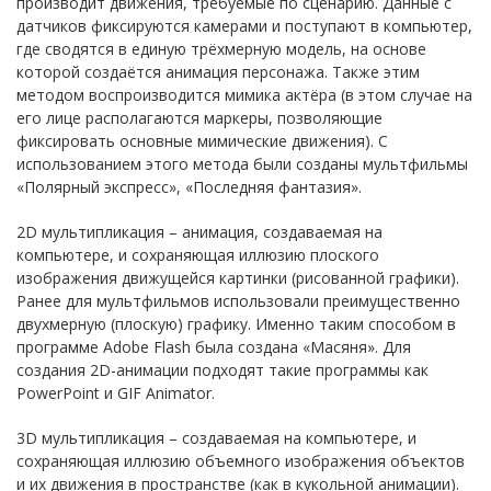
производит движения, требуемые по сценарию. Данные с
датчиков фиксируются камерами и поступают в компьютер,
где сводятся в единую трёхмерную модель, на основе
которой создаётся анимация персонажа. Также этим
методом воспроизводится мимика актёра (в этом случае на
его лице располагаются маркеры, позволяющие
фиксировать основные мимические движения). С
использованием этого метода были созданы мультфильмы
«Полярный экспресс», «Последняя фантазия».
2D мультипликация – анимация, создаваемая на
компьютере, и сохраняющая иллюзию плоского
изображения движущейся картинки (рисованной графики).
Ранее для мультфильмов использовали преимущественно
двухмерную (плоскую) графику. Именно таким способом в
программе Adobe Flash была создана «Масяня». Для
создания 2D-анимации подходят такие программы как
PowerPoint и GIF Animator.
3D мультипликация – создаваемая на компьютере, и
сохраняющая иллюзию объемного изображения объектов
и их движения в пространстве (как в кукольной анимации).