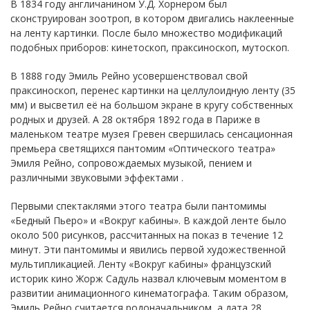
В 1834 году англичанином У.Д. Хорнером был
сконструирован зоотроп, в котором двигались наклеенные
на ленту картинки. После было множество модификаций
подобных приборов: кинетоскоп, праксиноскоп, мутоскоп.
В 1888 году Эмиль Рейно усовершенствовал свой
праксиноскоп, перенес картинки на целлулоидную ленту (35
мм) и высветил её на большом экране в кругу собственных
родных и друзей. А 28 октября 1892 года в Париже в
маленьком театре музея Гревен свершилась сенсационная
премьера светящихся пантомим «Оптического театра»
Эмиля Рейно, сопровождаемых музыкой, пением и
различными звуковыми эффектами .
Первыми спектаклями этого театра были пантомимы
«Бедный Пьеро» и «Вокруг кабины». В каждой ленте было
около 500 рисунков, рассчитанных на показ в течение 12
минут. Эти пантомимы и явились первой художественной
мультипликацией. Ленту «Вокруг кабины» французский
историк кино Жорж Садуль назвал ключевым моментом в
развитии анимационного кинематографа. Таким образом,
Эмиль Рейно считается родоначальником, а дата 28