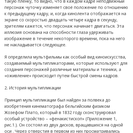
такую плёнку, то видно, что в каждом кадре неподвижный
персонаж чуточку изменяет своё положение по отношению
к предыдущему кадру, и, когда кинолента отображается на
экране со скоростью двадцать четыре кадра в секунду,
зрителям кажется, что персонаж начинает двигаться. Эта
иллюзия основана на способности глаза удерживать
изображение в течение некоторого времени, пока на него
не накладывается следующее.
Я определила мультфильмы как особый вид киноискусства,
создаваемый мультипликаторами, которые используют для
создания персонажей различные материалы и техники, а
«оживление» происходит путем быстрой смены кадров.
2. История мультипликации
Принцип мультипликации был найден за полвека до
изобретения кинематографа бельгийским физиком
Жозефом Плато, который в 1832 году сконструировал
особый устройство – «фенакистископ» (Приложение 1,
рис.1.). Он состоял из двух дисков, вращавшихся на одной
оси . Через отверстия в первом из них просматривались