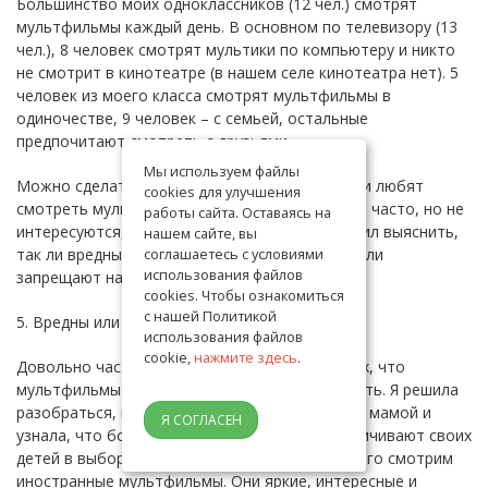
Большинство моих одноклассников (12 чел.) смотрят
мультфильмы каждый день. В основном по телевизору (13
чел.), 8 человек смотрят мультики по компьютеру и никто
не смотрит в кинотеатре (в нашем селе кинотеатра нет). 5
человек из моего класса смотрят мультфильмы в
одиночестве, 9 человек – с семьей, остальные
предпочитают смотреть с друзьями.
Мы используем файлы
Можно сделать вывод, что мои одноклассники любят
cookies для улучшения
смотреть мультфильмы, смотрят их подолгу и часто, но не
работы сайта. Оставаясь на
интересуются, кто автор мультфильма. Я решил выяснить,
нашем сайте, вы
так ли вредны мультфильмы, не зря ли родители
соглашаетесь с условиями
использования файлов
запрещают нам часто сидеть у экрана.
cookies. Чтобы ознакомиться
с нашей Политикой
5. Вредны или полезны мультфильмы?
использования файлов
cookie,
нажмите здесь
.
Довольно часто можно услышать от взрослых, что
мультфильмы вредны, что их не стоит смотреть. Я решила
разобраться, почему. Почитала, поговорила с мамой и
Я СОГЛАСЕН
узнала, что большинство родителей не ограничивают своих
детей в выборе мультфильмов. А мы чаще всего смотрим
иностранные мультфильмы. Они яркие, интересные и