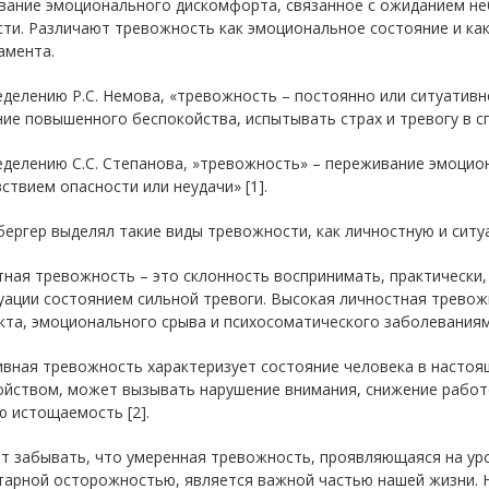
вание эмоционального дискомфорта, связанное с ожиданием не
ти. Различают тревожность как эмоциональное состояние и как
амента.
делению Р.С. Немова, «тревожность – постоянно или ситуативн
ие повышенного беспокойства, испытывать страх и тревогу в с
делению С.С. Степанова, »тревожность» – переживание эмоцион
ствием опасности или неудачи» [1].
бергер выделял такие виды тревожности, как личностную и ситу
ная тревожность – это склонность воспринимать, практически, 
туации состоянием сильной тревоги. Высокая личностная трево
кта, эмоционального срыва и психосоматического заболеваниям
ивная тревожность характеризует состояние человека в настоя
ойством, может вызывать нарушение внимания, снижение рабо
 истощаемость [2].
ит забывать, что умеренная тревожность, проявляющаяся на ур
арной осторожностью, является важной частью нашей жизни. Н