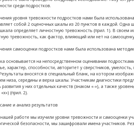
ности среди подростков.
чения уровня тревожности подростков нами была использована 
вляет собой 2 оценочных шкалы из 20 пунктов в каждой. Одна 
шкала определяет личностную тревожность (прил. 1). В своем 
ную тревожность, как фактор, влияющий или нет на самооценку
учения самооценки подростков нами была использована методи
ка основывается на непосредственном оценивании подростками 
ье, характер, способности, авторитет у сверстников, умелость,
 Результаты вносятся в специальный бланк, на котором изобра
ем низа, середины и верха шкалы. Участникам диагностики пред
 развития у них отдельных качеств (знаком «-»), а также урове
«х») (прил. 2).
исание и анализ результатов
 нашей работе мы изучили уровни тревожности и самооценки уча
гической безопасности, мы зашифровали имена участников. Рез