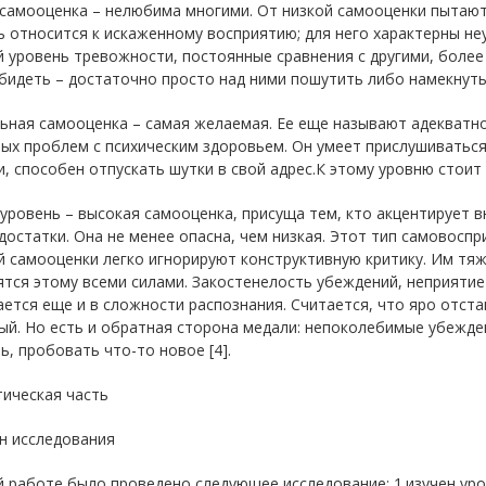
 самооценка – нелюбима многими. От низкой самооценки пытают
 относится к искаженному восприятию; для него характерны не
 уровень тревожности, постоянные сравнения с другими, более
бидеть – достаточно просто над ними пошутить либо намекнуть
ная самооценка – самая желаемая. Ее еще называют адекватной
ых проблем с психическим здоровьем. Он умеет прислушиваться
, способен отпускать шутки в свой адрес.К этому уровню стоит
уровень – высокая самооценка, присуща тем, кто акцентирует вн
достатки. Она не менее опасна, чем низкая. Этот тип самовосп
 самооценки легко игнорируют конструктивную критику. Им тяж
тся этому всеми силами. Закостенелость убеждений, неприятие
ется еще и в сложности распознания. Считается, что яро отст
ый. Но есть и обратная сторона медали: непоколебимые убежде
ь, пробовать что-то новое [4].
тическая часть
ан исследования
 работе было проведено следующее исследование: 1.изучен уро