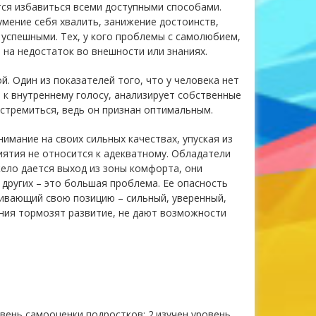
ся избавиться всеми доступными способами.
умение себя хвалить, занижение достоинств,
 успешными. Тех, у кого проблемы с самолюбием,
 на недостаток во внешности или знаниях.
. Один из показателей того, что у человека нет
 к внутреннему голосу, анализирует собственные
 стремиться, ведь он признан оптимальным.
имание на своих сильных качествах, упуская из
риятия не относится к адекватному. Обладатели
ело дается выход из зоны комфорта, они
 других – это большая проблема. Ее опасность
аивающий свою позицию – сильный, уверенный,
ния тормозят развитие, не дают возможности
вень самооценки подростков; 2.изучен уровень