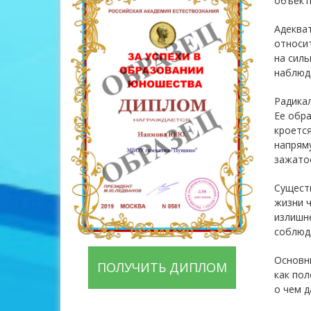
объект
Адекват
относит
на силь
наблюда
Радикал
Ее обра
кроется
напрям
зажатос
Существ
жизни ч
излишне
соблюда
Основны
ПОЛУЧИТЬ ДИПЛОМ
как пол
о чем д