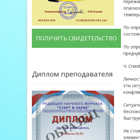
пережи
опаснос
темпер
По опре
состоян
ПОЛУЧИТЬ СВИДЕТЕЛЬСТВО
По опре
предчув
Ч. Спил
Диплом преподавателя
Личност
эти си
конфли
Ситуат
беспок
быструю
Не сто
элемент