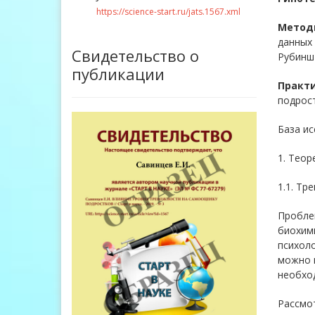
https://science-start.ru/jats.1567.xml
Метод
данных
Свидетельство о
Рубинш
публикации
Практи
подрост
База ис
1. Теор
1.1. Тр
Пробле
биохими
психоло
можно в
необход
Рассмот