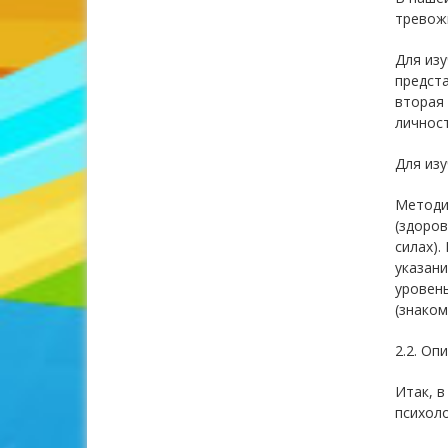
тревож
Для изу
предста
вторая 
личност
Для из
Методи
(здоров
силах).
указани
уровень
(знаком 
2.2. Оп
Итак, в
психоло