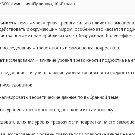
БОУ «гимназия «Пущино»«, 10 «Б» класс
ьность
темы – чрезмерная тревога сильно влияет на эмоциона
действовать с окружающим миром, особенно это касается подро
ойства поможет нам приблизиться к обнаружению более эффект
т
исследования – тревожность и самооценка подростков.
ет
исследования – влияние уровня тревожности подростка на ег
следования – изучить влияние уровня тревожности подростка н
и
исследования:
нализировать теоретические данные по выбранной теме.
ить уровень тревожности подростков и их самооценку.
едовать влияние уровня тревожности подростка на его самооце
еза
исследования: уровень тревожности подростка влияет на ег