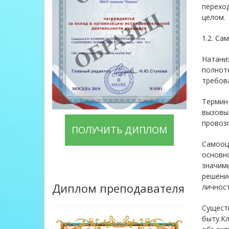
переход
целом.
1.2. Са
Натаниэ
полноте
требов
Термин 
вызовы 
провозг
ПОЛУЧИТЬ ДИПЛОМ
Самооце
основно
значимы
решени
Диплом преподавателя
личност
Существ
быту.Кл