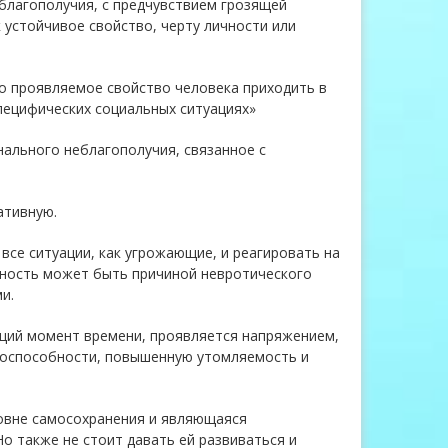
благополучия, с предчувствием грозящей
 устойчивое свойство, черту личности или
о проявляемое свойство человека приходить в
пецифических социальных ситуациях»
ального неблагополучия, связанное с
ативную.
все ситуации, как угрожающие, и реагировать на
жность может быть причиной невротического
и.
щий момент времени, проявляется напряжением,
тоспособности, повышенную утомляемость и
овне самосохранения и являющаяся
о также не стоит давать ей развиваться и