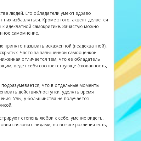
ства людей. Его обладатели умеют здраво
т них избавляться. Кроме этого, акцент делается
ы к адекватной самокритике. Зачастую можно
енное самомнение.
ую принято называть искаженной (неадекватной).
 скрытых. Часто за завышенной самооценкой
аниженная отличается тем, что ее обладатель
ющим, ведет себя соответствующе (скованность,
й подразумевается, что в отдельные моменты
енивать действия/поступки, уделять время
ения. Увы, у большинства не получается
хикой.
стрируют степень любви к себе, умение видеть,
овни связаны с видами, но все же различия есть,