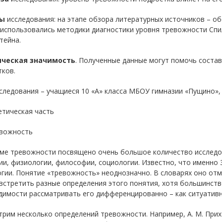
ы
исследования: на этапе обзора литературных источников – об
 использовались методики диагностики уровня тревожности Спи
тейна.
ческая значимость
. Полученные данные могут помочь соста
ков.
следования – учащиеся 10 «А» класса МБОУ гимназии «Пущино», 
етическая часть
евожность
ме тревожности посвящено очень большое количество исследова
и, физиологии, философии, социологии. Известно, что именно 
гии. Понятие «тревожность» неоднозначно. В словарях оно отме
стретить разные определения этого понятия, хотя большинств
имости рассматривать его дифференцированно – как ситуативно
рим несколько определений тревожности. Например, А. М. Прих