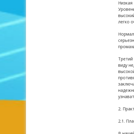
Низкая
Уровень
высокий
легко о
Нормаль
серьезн
промахи
Третий 
виду не
высокой
противя
заключа
надежн
узнават
2. Прак
2.1. Пл
В нашей