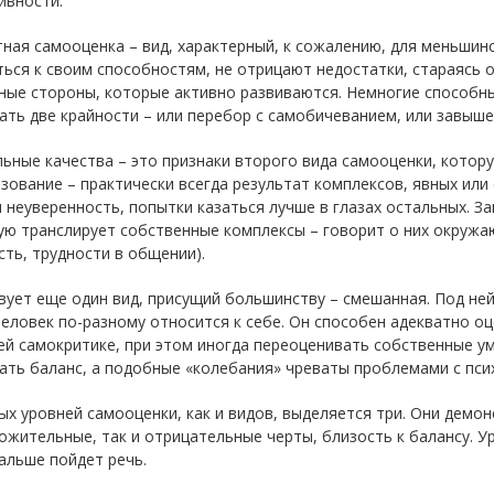
ивности.
ная самооценка – вид, характерный, к сожалению, для меньшин
ься к своим способностям, не отрицают недостатки, стараясь о
ные стороны, которые активно развиваются. Немногие способн
ть две крайности – или перебор с самобичеванием, или завыш
ьные качества – это признаки второго вида самооценки, котор
зование – практически всегда результат комплексов, явных или
 неуверенность, попытки казаться лучше в глазах остальных. З
ую транслирует собственные комплексы – говорит о них окружа
ть, трудности в общении).
ует еще один вид, присущий большинству – смешанная. Под не
еловек по-разному относится к себе. Он способен адекватно оц
й самокритике, при этом иногда переоценивать собственные ум
ть баланс, а подобные «колебания» чреваты проблемами с пси
х уровней самооценки, как и видов, выделяется три. Они демон
ожительные, так и отрицательные черты, близость к балансу. Ур
альше пойдет речь.