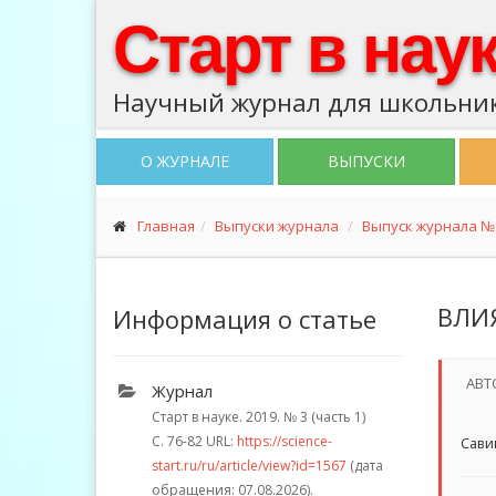
Старт в нау
Научный журнал для школьник
О ЖУРНАЛЕ
ВЫПУСКИ
Главная
Выпуски журнала
Выпуск журнала № 3
ВЛИ
Информация о статье
АВТ
Журнал
Старт в науке. 2019.
№ 3 (часть 1)
С. 76-82
URL:
https://science-
Сави
start.ru/ru/article/view?id=1567
(дата
обращения: 07.08.2026).