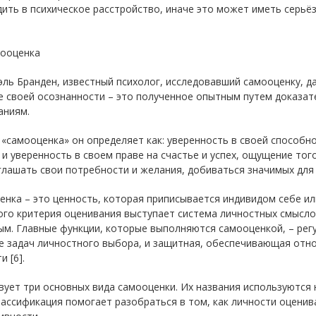
ить в психическое расстройство, иначе это может иметь серьёз
мооценка
ль Бранден, известный психолог, исследовавший самооценку, д
 своей осознанности – это полученное опытным путем доказат
аниям.
«самооценка» он определяет как: уверенность в своей способн
и уверенность в своем праве на счастье и успех, ощущение тог
лашать свои потребности и желания, добиваться значимых для н
нка – это ценность, которая приписывается индивидом себе ил
го критерия оценивания выступает система личностных смыслов 
м. Главные функции, которые выполняются самооценкой, – рег
е задач личностного выбора, и защитная, обеспечивающая отн
и [6].
ует три основных вида самооценки. Их названия используются н
ассификация помогает разобраться в том, как личности оценив