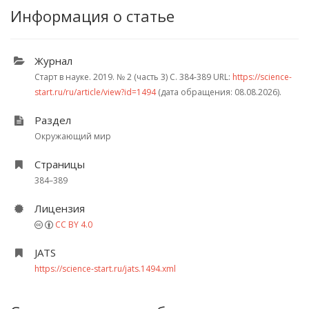
Информация о статье
Журнал
Старт в науке. 2019.
№ 2 (часть 3)
С. 384-389
URL:
https://science-
start.ru/ru/article/view?id=1494
(дата обращения: 08.08.2026).
Раздел
Окружающий мир
Страницы
384–389
Лицензия
CC BY 4.0
JATS
https://science-start.ru/jats.1494.xml