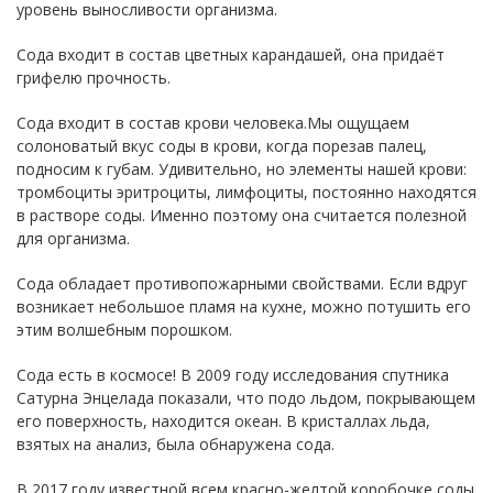
уровень выносливости организма.
Сода входит в состав цветных карандашей, она придаёт
грифелю прочность.
Сода входит в состав крови человека.Мы ощущаем
солоноватый вкус соды в крови, когда порезав палец,
подносим к губам. Удивительно, но элементы нашей крови:
тромбоциты эритроциты, лимфоциты, постоянно находятся
в растворе соды. Именно поэтому она считается полезной
для организма.
Сода обладает противопожарными свойствами. Если вдруг
возникает небольшое пламя на кухне, можно потушить его
этим волшебным порошком.
Сода есть в космосе! В 2009 году исследования спутника
Сатурна Энцелада показали, что подо льдом, покрывающем
его поверхность, находится океан. В кристаллах льда,
взятых на анализ, была обнаружена сода.
В 2017 году известной всем красно-желтой коробочке соды