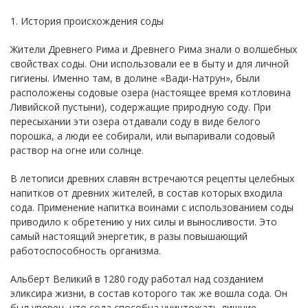
1. История происхождения соды
Жители Древнего Рима и Древнего Рима знали о волшебных
свойствах соды. Они использовали ее в быту и для личной
гигиены. Именно там, в долине «Вади-Натрун», были
расположены содовые озера (настоящее время котловина
Ливийской пустыни), содержащие природную соду. При
пересыхании эти озера отдавали соду в виде белого
порошка, а люди ее собирали, или выпаривали содовый
раствор на огне или солнце.
В летописи древних славян встречаются рецепты целебных
напитков от древних жителей, в состав которых входила
сода. Применение напитка воинами с использованием соды
приводило к обретению у них силы и выносливости. Это
самый настоящий энергетик, в разы повышающий
работоспособность организма.
Альберт Великий в 1280 году работал над созданием
эликсира жизни, в состав которого так же вошла сода. Он
был уверен, что сода способна уничтожать лишние