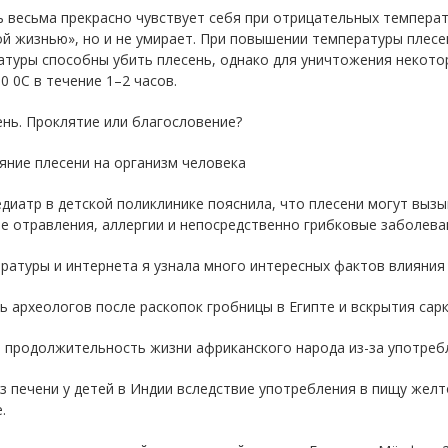
 весьма прекрасно чувствует себя при отрицательных температу
й жизнью», но и не умирает. При повышении температуры плес
атуры способны убить плесень, однако для уничтожения некот
0 0С в течение 1–2 часов.
ень. Проклятие или благословение?
ияние плесени на организм человека
диатр в детской поликлинике пояснила, что плесени могут вызы
 отравления, аллергии и непосредственно грибковые заболева
ратуры и интернета я узнала много интересных фактов влияния 
ь археологов после раскопок гробницы в Египте и вскрытия сар
 продолжительность жизни африканского народа из-за употребл
з печени у детей в Индии вследствие употребления в пищу жел
.