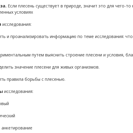
за.
Если плесень существует в природе, значит это для чего-то
ленных условиях
и
исследования:
ить и проанализировать информацию по теме исследования: что 
.
ериментальным путем выяснить строение плесени и условия, бл
делить значение плесени для живых организмов.
ить правила борьбы с плесенью.
ы
исследования:
овый
ический
, анкетирование