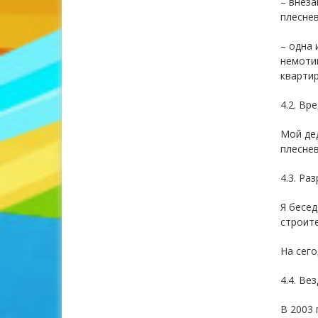
– внеза
плесне
– одна 
немотив
квартир
4.2. Вр
Мой дед
плесне
4.3. Ра
Я бесед
строит
На сего
4.4. Ве
В 2003