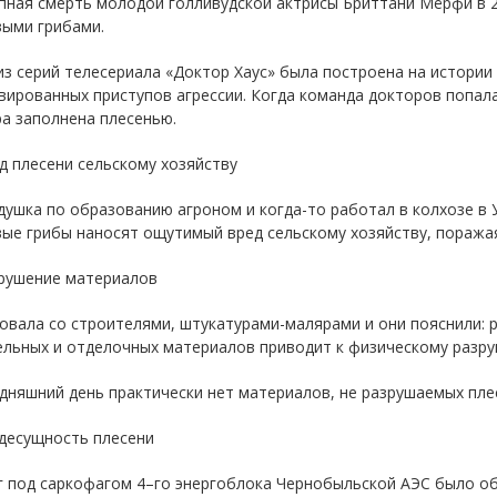
пная смерть молодой голливудской актрисы Бриттани Мёрфи в 2
выми грибами.
из серий телесериала «Доктор Хаус» была построена на истории
ированных приступов агрессии. Когда команда докторов попала
а заполнена плесенью.
ед плесени сельскому хозяйству
ушка по образованию агроном и когда-то работал в колхозе в У
вые грибы наносят ощутимый вред сельскому хозяйству, поража
зрушение материалов
овала со строителями, штукатурами-малярами и они пояснили: 
ельных и отделочных материалов приводит к физическому разру
дняшний день практически нет материалов, не разрушаемых пле
здесущность плесени
 г под саркофагом 4–го энергоблока Чернобыльской АЭС было о