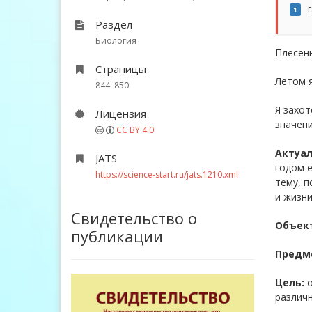
г
1
Раздел
Биология
Плесень
Страницы
Летом я
844–850
Я захот
Лицензия
значени
CC BY 4.0
Актуал
JATS
годом е
https://science-start.ru/jats.1210.xml
тему, п
и жизни
Свидетельство о
Объек
публикации
Предм
Цель:
о
различн