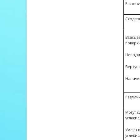
Растен
Сходств
Всасыва
поверх
Неподв
Верхуш
Наличие
Различ
Могут с
углекис
Умеют и
углекис