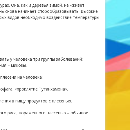
рах. Она, как и деревья зимой, не «живет
ень снова начинает спорообразовывать. Высокие
орых видов необходимо воздействие температуры
вать у человека три группы заболеваний:
ния – микозы.
плесени на человека:
кофага, «проклятие Тутанхамона».
ения в пищу продуктов с плесенью.
того риса, пораженного плесенью – обычное