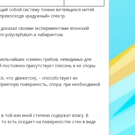
щий собой систему тонких ветвящихся нитей.
превосходя «радужный» спектр.
о доказал своими экспериментами японский
m polycephalum и лабиринтом.
мельчайших «семян» грибов, невидимых для
 постоянно присутствует плесень и ее споры.
ё, что движется), – способствуют их
оприятную поверхность, спора, при необходимой
в той или иной степени содержат влагу. В
 то есть оседает на поверхностях стен в виде