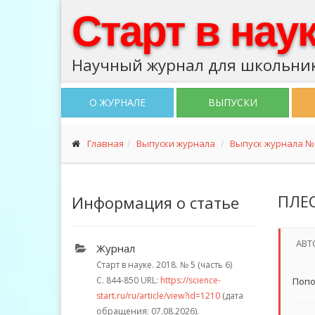
Старт в нау
Научный журнал для школьник
О ЖУРНАЛЕ
ВЫПУСКИ
Главная
Выпуски журнала
Выпуск журнала № 5
ПЛЕ
Информация о статье
АВТ
Журнал
Старт в науке. 2018.
№ 5 (часть 6)
С. 844-850
URL:
https://science-
Попо
start.ru/ru/article/view?id=1210
(дата
обращения: 07.08.2026).