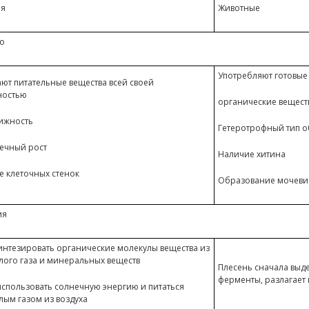
ия
Животные
о
Употребляют готовые
ют питательные вещества всей своей
ностью
органические вещест
ижность
Гетеротрофный тип 
ечный рост
Наличие хитина
 клеточных стенок
Образование мочев
ия
интезировать органические молекулы вещества из
лого газа и минеральных веществ
Плесень сначала выд
ферменты, разлагает 
спользовать солнечную энергию и питаться
лым газом из воздуха