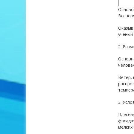
Основой
Всевозм
Оказыва
учёный 
2. Разм
Основн
человеч
Ветер, 
распрос
темпера
3. Усло
Плесень
фасадах
мелких 