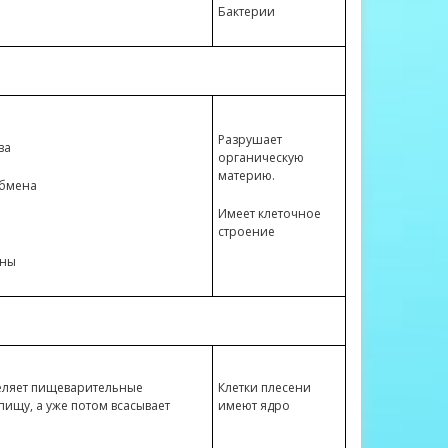
Бактерии
Разрушает
ва
органическую
материю.
обмена
Имеет клеточное
строение
ины
еляет пищеварительные
Клетки плесени
пищу, а уже потом всасывает
имеют ядро