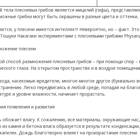
 тела плесневых грибов является мицелий (гифы), представляю
ожные грибки могут быть окрашены в разные цвета и оттенки, 
ется, у плесени имеется интеллект! Невероятно, но – факт. Эт
Тошуки Накагаки экспериментами с плесневыми грибами Physaru
ножение плесени
ой способ размножения плесневых грибов – при помощи спор – 
еского глаза. На открытом пространстве и в воздухе помещений
вода, насекомые-вредители, многое-многое другое (буквально вс
транению. Легко передвигаясь в любой среде, попадая на благ
туре и уровне влажности, начинает прорастать.
вия появления и развития
 обожает влагу. К сожалению, все материалы, окружающие нас, 
 из камня и бетона влага образуется в результате конденсации,
капелек. Дождь благотворно влияет на произрастание плесени.