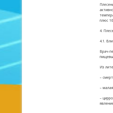
Плесень
активно
темпер
плюс 10
4. Плес
4.1. Вл
Врач-пе
пищевые
Из лите
– смерт
– малая
– цирро
явление