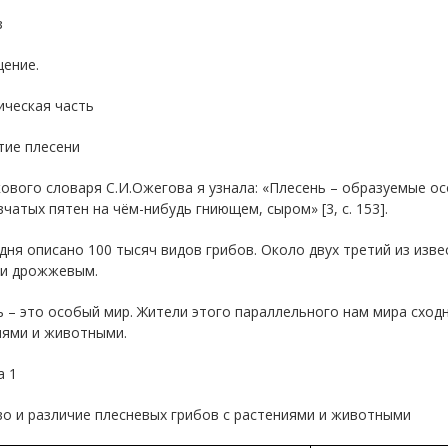
з
щение.
ическая часть
тие плесени
ового словаря С.И.Ожегова я узнала: «Плесень – образуемые о
чатых пятен на чём-нибудь гниющем, сыром» [3, c. 153].
дня описано 100 тысяч видов грибов. Около двух третий из изв
 и дрожжевым.
 – это особый мир. Жители этого параллельного нам мира сход
иями и животными.
а 1
о и различие плесневых грибов с растениями и животными