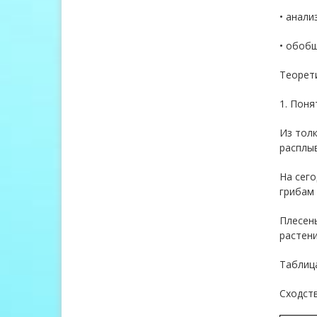
• анали
• обоб
Теорет
1. Поня
Из толк
расплыв
На сего
грибам
Плесень
растен
Таблиц
Сходств