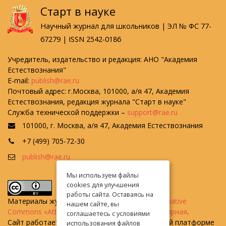
Старт в науке
Научный журнал для школьников | ЭЛ № ФС 77-
67279 | ISSN 2542-0186
Учредитель, издательство и редакция: АНО "Академия
Естествознания"
E-mail:
publish@rae.ru
Почтовый адрес: г.Москва, 101000, а/я 47, Академия
Естествознания, редакция журнала "Старт в науке"
Служба технической поддержки –
support@rae.ru
101000, г. Москва, а/я 47, Академия Естествознания
+7 (499) 705-72-30
publish@rae.ru
Мы используем файлы
cookies для улучшения
работы сайта. Оставаясь на
Материалы журнала доступны по
лицензии Creative
нашем сайте, вы
Commons «Attribution» («Атрибуция») 4.0 Всемирная
.
соглашаетесь с условиями
Сайт работает на универсальной издательской платформе
использования файлов