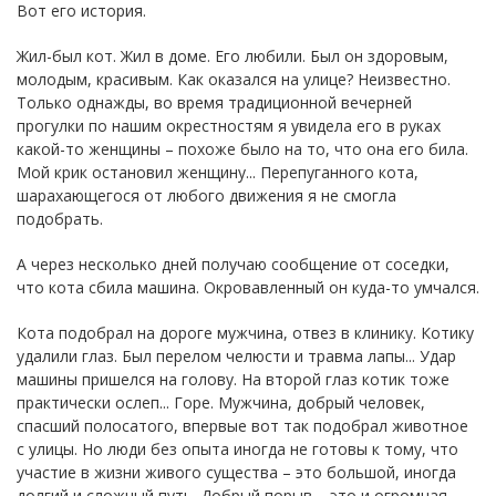
Вот его история.
Жил-был кот. Жил в доме. Его любили. Был он здоровым,
молодым, красивым. Как оказался на улице? Неизвестно.
Только однажды, во время традиционной вечерней
прогулки по нашим окрестностям я увидела его в руках
какой-то женщины – похоже было на то, что она его била.
Мой крик остановил женщину... Перепуганного кота,
шарахающегося от любого движения я не смогла
подобрать.
А через несколько дней получаю сообщение от соседки,
что кота сбила машина. Окровавленный он куда-то умчался.
Кота подобрал на дороге мужчина, отвез в клинику. Котику
удалили глаз. Был перелом челюсти и травма лапы... Удар
машины пришелся на голову. На второй глаз котик тоже
практически ослеп... Горе. Мужчина, добрый человек,
спасший полосатого, впервые вот так подобрал животное
с улицы. Но люди без опыта иногда не готовы к тому, что
участие в жизни живого существа – это большой, иногда
долгий и сложный путь. Добрый порыв – это и огромная