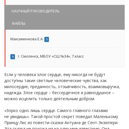
НАУЧНЫЙ РУКОВОДИТЕЛЬ
ФАЙЛЫ
Максименкова Е.А.
1
г. Смоленск, МБОУ «СШ №34», 7 класс
1
Если у человека злое сердце, ему никогда не будут
доступны такие светлые человеческие чувства, как
милосердие, преданность, отзывчивость, взаимовыручка,
надежда. Злое сердце – бессердечное и равнодушное –
можно исцелить только деятельным добром.
«Зорко одно лишь сердце. Самого главного глазами
не увидишь». Такой простой секрет поведал Маленькому
Принцу Лис из повести-сказки Антуана де Сент-Экзюпери.
Эта сказка не похожа ни на одну мне известную. Она,