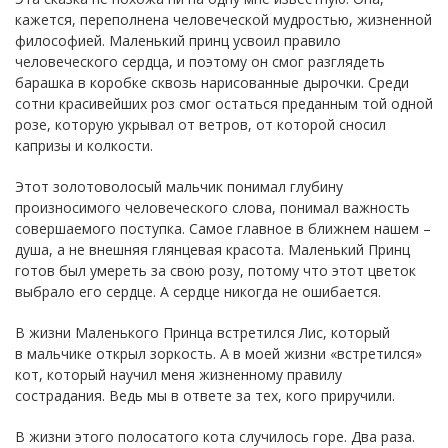
кажется, переполнена человеческой мудростью, жизненной
философией. Маленький принц усвоил правило
человеческого сердца, и поэтому он смог разглядеть
барашка в коробке сквозь нарисованные дырочки. Среди
сотни красивейших роз смог остаться преданным той одной
розе, которую укрывал от ветров, от которой сносил
капризы и колкости.
Этот золотоволосый мальчик понимал глубину
произносимого человеческого слова, понимал важность
совершаемого поступка. Самое главное в ближнем нашем –
душа, а не внешняя глянцевая красота. Маленький Принц
готов был умереть за свою розу, потому что этот цветок
выбрало его сердце. А сердце никогда не ошибается.
В жизни Маленького Принца встретился Лис, который
в мальчике открыл зоркость. А в моей жизни «встретился»
кот, который научил меня жизненному правилу
сострадания. Ведь мы в ответе за тех, кого приручили.
В жизни этого полосатого кота случилось горе. Два раза.