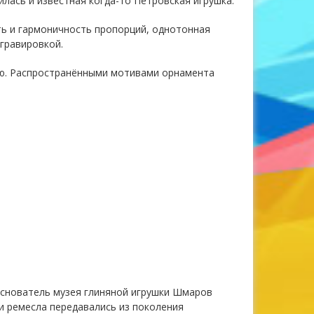
лась и известная когда-то Петровская игрушка.
ть и гармоничность пропорций, однотонная
 гравировкой.
ую. Распространёнными мотивами орнамента
основатель музея глиняной игрушки Шмаров
и ремесла передавались из поколения