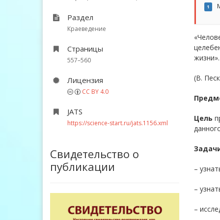
М
1
Раздел
Краеведение
«Челове
целебен
Страницы
жизни».
557–560
(В. Пес
Лицензия
CC BY 4.0
Предм
JATS
Цель
пр
https://science-start.ru/jats.1156.xml
данног
Задач
Свидетельство о
публикации
– узнат
– узнат
– иссле