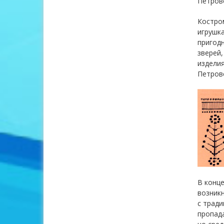
Петров
Костром
игрушка
пригодн
зверей,
изделия
Петровс
В конце
возникн
с тради
пропада