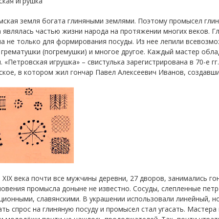
ская игрушка
ская земля богата глиняными землями. Поэтому промысел глиня
 являлась частью жизни народа на протяжении многих веков. Гл
а не только для формирования посуды. Из нее лепили всевозмо
 грематушки (погремушки) и многое другое. Каждый мастер обла
. «Петровская игрушка» – свистулька зарегистрирована в 70-е г
кое, в котором жил гончар Павел Алексеевич Иванов, создавший
 XIX века почти все мужчины деревни, 27 дворов, занимались г
овения промысла доныне не известно. Сосуды, слепленные пет
ционными, славянскими. В украшении использовали линейный, н
ть спрос на глиняную посуду и промысел стал угасать. Мастера 