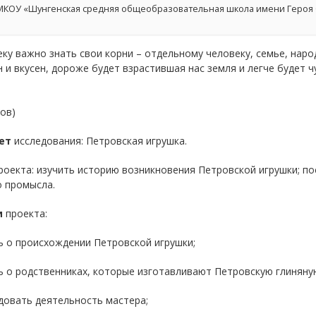
КОУ «Шунгенская средняя общеобразовательная школа имени Героя Сов
ку важно знать свои корни – отдельному человеку, семье, наро
 и вкусен, дороже будет взрастившая нас земля и легче будет 
ков)
ет
исследования: Петровская игрушка.
оекта: изучить историю возникновения Петровской игрушки; по
о промысла.
и
проекта:
ь о происхождении Петровской игрушки;
ь о родственниках, которые изготавливают Петровскую глиняну
довать деятельность мастера;