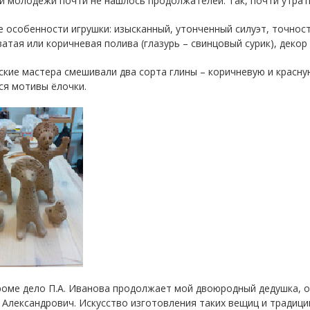
и молодёжи почти не нашлось продолжателей. Так, почти утрати
 особенности игрушки: изысканный, утонченный силуэт, точнос
атая или коричневая полива (глазурь – свинцовый сурик), декор
ские мастера смешивали два сорта глины – коричневую и красн
ся мотивы ёлочки.
роме дело П.А. Иванова продолжает мой двоюродный дедушка, 
Александрович. Искусство изготовления таких вещиц и традици