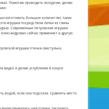
новал. Помогаю проводить экскурсии, делаю
шки.
был изготовить большое количество таких
эти игрушки посредством лепки из глины
зурью. Современные петровские игрушки
 Александрович сейчас применяет и другую
ровской игрушки птичка-свистулька.
На видео я делаю углубление в конусе
ть водой, если она подсохла. Сравнять место
ы вырисовывалась шея птички. Загладить