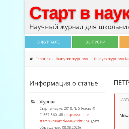
Старт в нау
Научный журнал для школьник
О ЖУРНАЛЕ
ВЫПУСКИ
Главная
Выпуски журнала
Выпуск журнала № 5
ПЕТ
Информация о статье
АВТ
Журнал
Старт в науке. 2018.
№ 5 (часть 4)
С. 557-560
URL:
https://science-
Миши
start.ru/ru/article/view?id=1156
(дата
обращения: 08.08.2026).