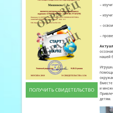
– изучи
– изучи
– освои
– прове
Актуал
осознав
нашей б
Игрушка
помощь
окружа
Вместе 
и множе
ПОЛУЧИТЬ СВИДЕТЕЛЬСТВО
Привлеч
детям.