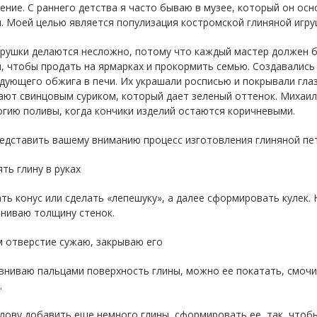
ение. С раннего детства я часто бываю в музее, который он ос
. Моей целью является популизация костромской глиняной игру
грушки делаются несложно, потому что каждый мастер должен 
, чтобы продать на ярмарках и прокормить семью. Создавались 
дующего обжига в печи. Их украшали росписью и покрывали гла
ют свинцовым суриком, который дает зеленый оттенок. Михаил
гию поливы, когда кончики изделий остаются коричневыми.
едставить вашему вниманию процесс изготовления глиняной пет
ять глину в руках
ать конус или сделать «лепешуку», а далее сформировать кулек. 
вниваю толщину стенок.
м отверстие сужаю, закрываю его
вниваю пальцами поверхность глины, можно ее покатать, смочи
.
олову добавить еще немного глины, сформировать ее, так, чтоб