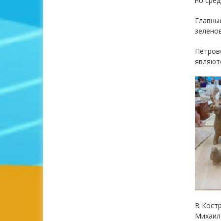
но сред
Главные
зеленов
Петров
являют
В Кост
Михаил 