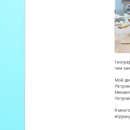
Географ
чем зан
Мой дв
Петровс
Михаил
Петровс
Я много
игрушку