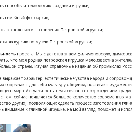
ть способы и технологию создания игрушки;
ть семейный фотоархив;
ть технологию изготовления Петровской игрушки;
сти экскурсию по музею Петровской игрушки;
ьность
проекта. Мы с детства знаем филимоновскую, дымковску
ать, что моя родная петровская игрушка малоизвестна жителям
ольшой страны. Изучая справочные издания об промыслах Росси
 выражает характер, эстетические чувства народа и сопровожда
ю открывают для себя культуру общения, постигают художеств
ющего мира. Актуальность темы связана с возрождением традиц
с тем, сейчас появляется большое количество современных ма
ство других), позволяющих сделать процесс изготовления глин
ь внимание к глиняной игрушке, на мой взгляд, поможет и исп