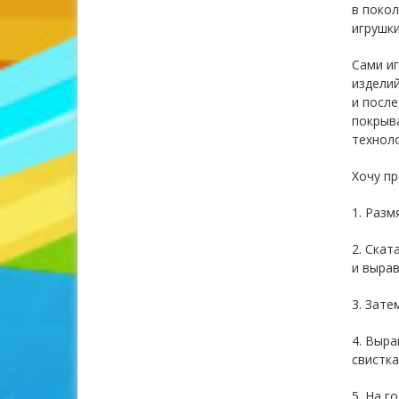
в покол
игрушки
Сами и
изделий
и после
покрыва
техноло
Хочу пр
1. Разм
2. Скат
и выра
3. Зате
4. Выра
свистка
5. На г