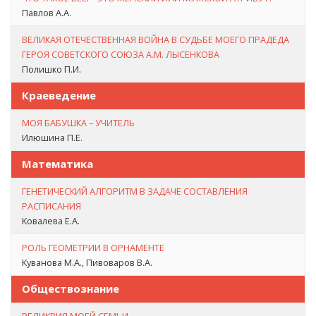
Павлов А.А.
ВЕЛИКАЯ ОТЕЧЕСТВЕННАЯ ВОЙНА В СУДЬБЕ МОЕГО ПРАДЕДА
ГЕРОЯ СОВЕТСКОГО СОЮЗА А.М. ЛЫСЕНКОВА
Полишко П.И.
Краеведение
МОЯ БАБУШКА – УЧИТЕЛЬ
Илюшина П.Е.
Математика
ГЕНЕТИЧЕСКИЙ АЛГОРИТМ В ЗАДАЧЕ СОСТАВЛЕНИЯ
РАСПИСАНИЯ
Ковалева Е.А.
РОЛЬ ГЕОМЕТРИИ В ОРНАМЕНТЕ
Куванова М.А., Пивоваров В.А.
Обществознание