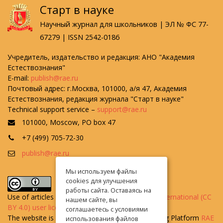
Старт в науке
Научный журнал для школьников | ЭЛ № ФС 77-
67279 | ISSN 2542-0186
Учредитель, издательство и редакция: АНО "Академия
Естествознания"
E-mail:
publish@rae.ru
Почтовый адрес: г.Москва, 101000, а/я 47, Академия
Естествознания, редакция журнала "Старт в науке"
Technical support service –
support@rae.ru
101000, Moscow, PO box 47
+7 (499) 705-72-30
publish@rae.ru
Мы используем файлы
cookies для улучшения
работы сайта. Оставаясь на
Use of articles is defined by the
Attribution 4.0 International (CC
нашем сайте, вы
BY 4.0) user license
.
соглашаетесь с условиями
The website is created on the Universal Publishing Platform
RAE
использования файлов