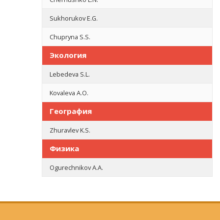
Sukhorukov E.G.
Chupryna S.S.
Экология
Lebedeva S.L.
Kovaleva A.O.
География
Zhuravlev K.S.
Физика
Ogurechnikov A.A.