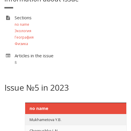
Sections
no name
Экология
География
Физика
Articles in the issue
8
Issue №5 in 2023
no name
Mukhametova Y.B.
Chernushko L.N.