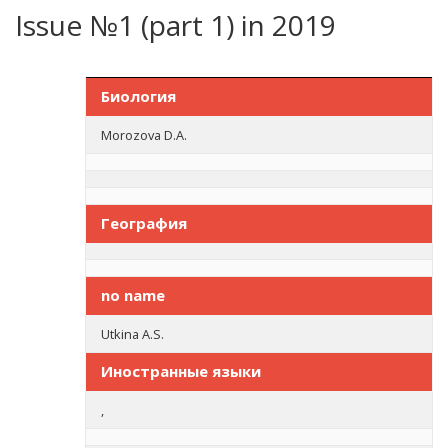
Issue №1 (part 1) in 2019
Биология
Morozova D.A.
География
no name
Utkina A.S.
Иностранные языки
,