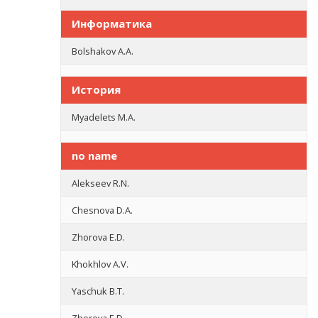
Информатика
Bolshakov A.A.
История
Myadelets M.A.
no name
Alekseev R.N.
Chesnova D.A.
Zhorova E.D.
Khokhlov A.V.
Yaschuk B.T.