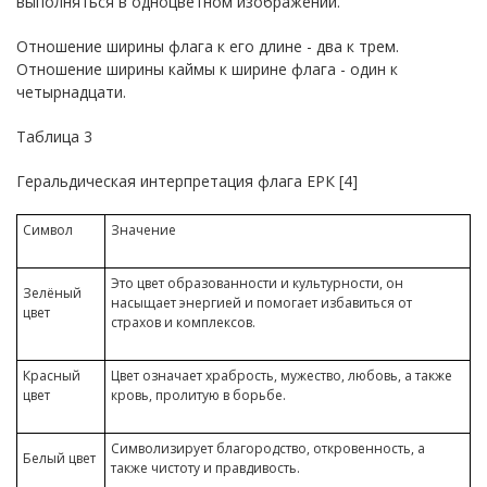
выполняться в одноцветном изображении.
Отношение ширины флага к его длине - два к трем.
Отношение ширины каймы к ширине флага - один к
четырнадцати.
Таблица 3
Геральдическая интерпретация флага ЕРК [4]
Символ
Значение
Это цвет образованности и культурности, он
Зелёный
насыщает энергией и помогает избавиться от
цвет
страхов и комплексов.
Красный
Цвет означает храбрость, мужество, любовь, а также
цвет
кровь, пролитую в борьбе.
Символизирует благородство, откровенность, а
Белый цвет
также чистоту и правдивость.