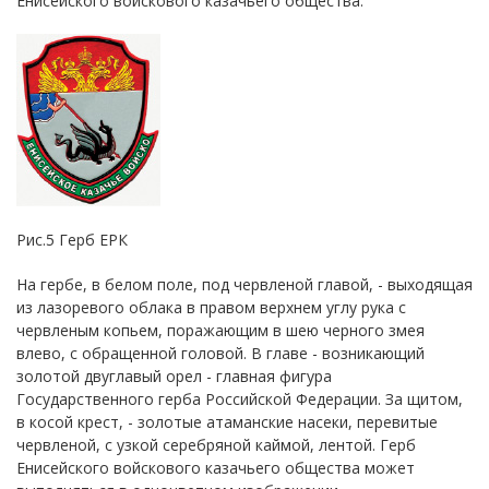
Енисейского войскового казачьего общества.
Рис.5 Герб ЕРК
На гербе, в белом поле, под червленой главой, - выходящая
из лазоревого облака в правом верхнем углу рука с
червленым копьем, поражающим в шею черного змея
влево, с обращенной головой. В главе - возникающий
золотой двуглавый орел - главная фигура
Государственного герба Российской Федерации. За щитом,
в косой крест, - золотые атаманские насеки, перевитые
червленой, с узкой серебряной каймой, лентой. Герб
Енисейского войскового казачьего общества может