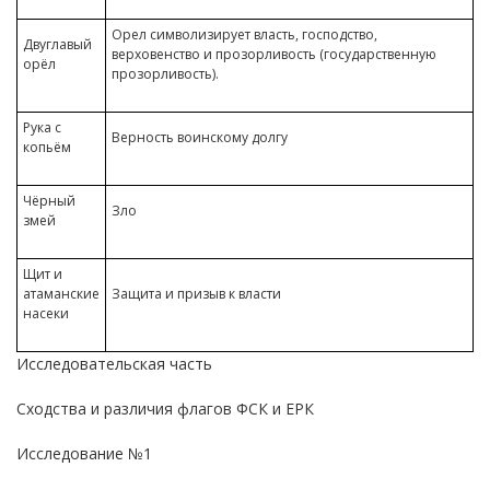
Орел символизирует власть, господство,
Двуглавый
верховенство и прозорливость (государственную
орёл
прозорливость).
Рука с
Верность воинскому долгу
копьём
Чёрный
Зло
змей
Щит и
атаманские
Защита и призыв к власти
насеки
Исследовательская часть
Сходства и различия флагов ФСК и ЕРК
Исследование №1