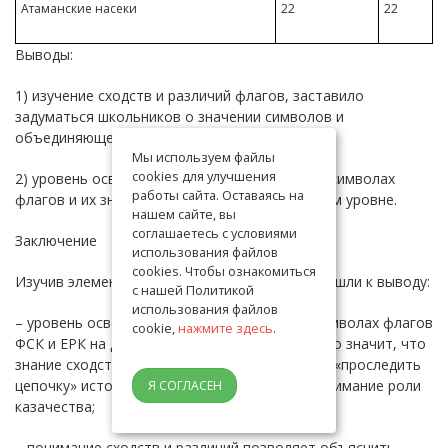
Атаманские насеки
22
22
Выводы:
1) изучение сходств и различий флагов, заставило
задуматься школьников о значении символов и
объединяющей идее флага;
Мы используем файлы
cookies для улучшения
2) уровень осведомленности у школьников о символах
работы сайта. Оставаясь на
флагов и их значениях на достаточно хорошем уровне.
нашем сайте, вы
соглашаетесь с условиями
Заключение
использования файлов
cookies. Чтобы ознакомиться
Изучив элементы флагов, их значение, мы пришли к выводу:
с нашей Политикой
использования файлов
– уровень осведомленности школьников о символах флагов
cookie,
нажмите здесь
.
ФСК и ЕРК на достаточно хорошем уровне, это значит, что
знание сходств и различий флагов позволяет «проследить
цепочку» исторической преемственности, понимание роли
Я СОГЛАСЕН
казачества;
– понимание сходств и различий позволяет объяснить