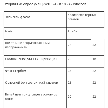
Вторичный опрос учащихся 6»А» и 10 «А» классов
Количество верных
Элементы флагов
ответов
6 «А»
10 «А»
Полотнище с горизонтальным
22
22
изображением
Соотношение длины к ширине (2:3)
20
18
Флаг с гербом
22
22
Основной фон состоит из 3-х цветов
22
22
Белый цвет присутствует в основном
20
22
фоне