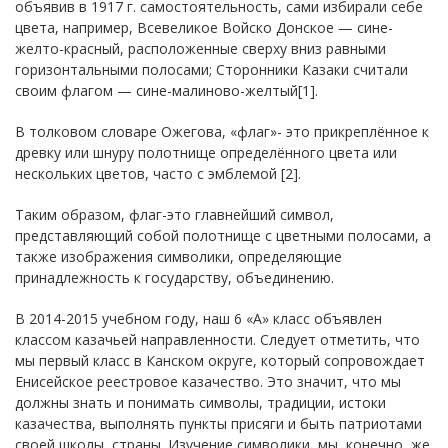
объявив в 1917 г. самостоятельность, сами избирали себе
цвета, например, Всевеликое Войско Донское — сине-
желто-красный, расположенные сверху вниз равными
горизонтальными полосами; Сторонники Казаки считали
своим флагом — сине-малиново-желтый[1].
В толковом словаре Ожегова, «флаг»- это прикреплённое к
древку или шнуру полотнище определённого цвета или
нескольких цветов, часто с эмблемой [2].
Таким образом, флаг-это главнейший символ,
представляющий собой полотнище с цветными полосами, а
также изображения символики, определяющие
принадлежность к государству, объединению.
В 2014-2015 учебном году, наш 6 «А» класс объявлен
классом казачьей направленности. Следует отметить, что
мы первый класс в Канском округе, который сопровождает
Енисейское реестровое казачество. Это значит, что мы
должны знать и понимать символы, традиции, истоки
казачества, выполнять пункты присяги и быть патриотами
своей школы, страны. Изучение символики, мы, конечно, же