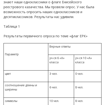
знают наши одноклассники о флаге Енисейского
реестрового казачества. Мы провели опрос. У нас была
возможность опросить наших одноклассников и
десятиклассников. Результаты нас удивили.
Таблица 1
Результаты первичного опроса по теме «флаг ЕРК»
Верные ответы
Параметр
уч-ся 6 «А»
уч-ся 10 «А»
класса
класса
цвет
3 чел.
0 чел.
соотношение длины и
6 чел.
8 чел.
ширины
символы
10 чел.
8 чел.