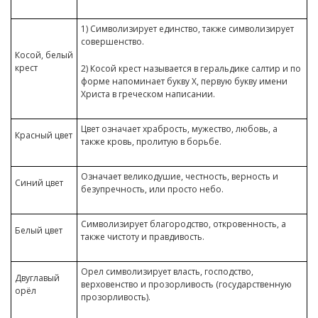
1) Символизирует единство, также символизирует
совершенство.
Косой, белый
крест
2) Косой крест называется в геральдике салтир и по
форме напоминает букву Х, первую букву имени
Христа в греческом написании.
Цвет означает храбрость, мужество, любовь, а
Красный цвет
также кровь, пролитую в борьбе.
Означает великодушие, честность, верность и
Синий цвет
безупречность, или просто небо.
Символизирует благородство, откровенность, а
Белый цвет
также чистоту и правдивость.
Орел символизирует власть, господство,
Двуглавый
верховенство и прозорливость (государственную
орёл
прозорливость).